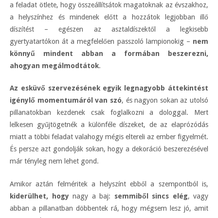
a feladat ötlete, hogy összeállítsátok magatoknak az évszakhoz,
a helyszínhez és mindenek előtt a hozzátok legjobban illő
díszítést – egészen az asztaldíszektől a legkisebb
gyertyatartókon át a megfelelően passzoló lampionokig –
nem
könnyű mindent abban a formában beszerezni,
ahogyan megálmodtátok
.
Az esküvő szervezésének egyik legnagyobb áttekintést
igénylő momentumáról van szó
, és nagyon sokan az utolsó
pillanatokban kezdenek csak foglalkozni a dologgal. Mert
lelkesen gyűjtögetnék a különféle díszeket, de az elaprózódás
miatt a többi feladat valahogy mégis eltereli az ember figyelmét.
És persze azt gondolják sokan, hogy a dekoráció beszerezésével
már tényleg nem lehet gond.
Amikor aztán felméritek a helyszínt ebből a szempontból is,
kiderülhet, hogy
nagy a baj:
semmiből sincs elég
, vagy
abban a pillanatban döbbentek rá, hogy mégsem lesz jó, amit