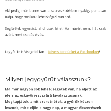
Aki pedig már benne van a szervezkedésben nyakig, pontosan
tudja, hogy mekkora lehetőségről van szó.
Segítsétek egymást, ahol csak lehet! Ha másért nem, hát csak
azért, mert csodás érzés.
Legyét Te is Visegrád-fan –
Kövess bennünket a Facebookon
!
Milyen jegygyűrűt válasszunk?
Ma már nagyon sok lehetőségetek van, ha eljött az
ideje az esküvői jegygyűrű kiválasztásának.
Megkapjátok, amit szeretnétek, a gyűrűk készen
lesznek, mire eljön a nagy nap, a magyar ékszerészek