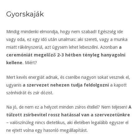
Gyorskaják
Mindig mindenki elmondja, hogy nem szabad! Egészség ide
vagy oda, ez egy idő után unalmas: aki szereti, vagy a munka
miatt rákényszerül, azt úgysem lehet lebeszélni. Azonban
a
ceremóniát megelőző 2-3 hétben tényleg hanyagolni
kellene
. Miért?
Mert kevés energiát adnak, és cserébe nagyon sokat vesznek el,
ugyanis
a szervezet nehezen tudja feldolgozni
a kapott
szénhidrát és zsír dózist.
Na jó, de nem ez a helyzet minden zsíros étellel? Nem teljesen!
A
túlzott zsírbevitel rossz hatással van a szervezetünkre
– valószínűleg nincs dietetikus, aki életében legalább egyszer el
ne ejtett volna egy hasonló megállapítást.