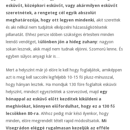
esküvőt, középkori esküvőt, vagy akármilyen esküvőt
szeretnétek, a rengeteg cél egyik abszolút
meghatározója, hogy ott legyen mindenki
, akit szerettek
és aki nélkül nem tudjátok elképzelni házasságkötésetek
pillanatát. Ehhez persze időben szükséges értesíteni minden
leendő vendéget, k
ülönben jön a hideg zuhany
: nagyon
sokan lesznek, akik majd nem tudnak eljönni. Szomorú lenne. És
egyben súlyos anyagi kár is…
Mert a helyszínt már jó előre le kell hogy foglaljátok, amiképpen
azt is meg kell saccolni legfeljebb 10-15 fő plusz-mínusszal,
hogy hányan lesztek. Ha mondjuk 130 főre foglaltok esküvői
helyszínt, mindezt egyeztetitek a szervezővel, majd
egy
hónappal az esküvő előtt kezditek kiküldeni a
meghívókat, könnyen előfordulhat, hogy ez a 130 fő
lecsökken 80-ra
. Ahhoz pedig már késő ilyenkor, hogy
minden, előre megrendelt tételt rapid módosítsatok.
Mi
Visegrádon eléggé rugalmasan kezeljük az efféle