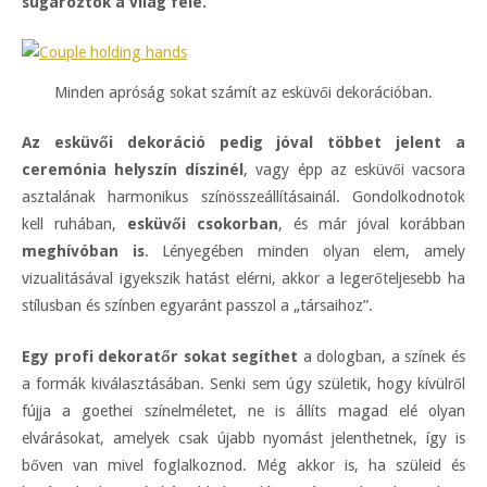
sugároztok a világ felé.
Minden apróság sokat számít az esküvői dekorációban.
Az esküvői dekoráció pedig jóval többet jelent a
ceremónia helyszín díszinél
, vagy épp az esküvői vacsora
asztalának harmonikus színösszeállításainál. Gondolkodnotok
kell ruhában,
esküvői csokorban
, és már jóval korábban
meghívóban is
. Lényegében minden olyan elem, amely
vizualitásával igyekszik hatást elérni, akkor a legerőteljesebb ha
stílusban és színben egyaránt passzol a „társaihoz”.
Egy profi dekoratőr sokat segíthet
a dologban, a színek és
a formák kiválasztásában. Senki sem úgy születik, hogy kívülről
fújja a goethei színelméletet, ne is állíts magad elé olyan
elvárásokat, amelyek csak újabb nyomást jelenthetnek, így is
bőven van mivel foglalkoznod. Még akkor is, ha szüleid és