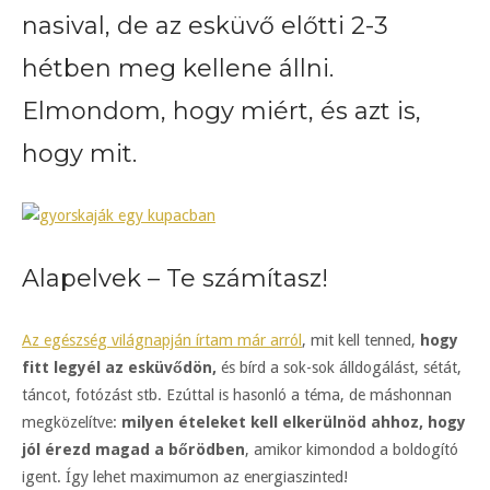
nasival, de az esküvő előtti 2-3
hétben meg kellene állni.
Elmondom, hogy miért, és azt is,
hogy mit.
Alapelvek – Te számítasz!
Az egészség világnapján írtam már arról
, mit kell tenned,
hogy
fitt legyél az esküvődön,
és bírd a sok-sok álldogálást, sétát,
táncot, fotózást stb. Ezúttal is hasonló a téma, de máshonnan
megközelítve:
milyen ételeket kell elkerülnöd ahhoz, hogy
jól érezd magad a bőrödben
, amikor kimondod a boldogító
igent. Így lehet maximumon az energiaszinted!