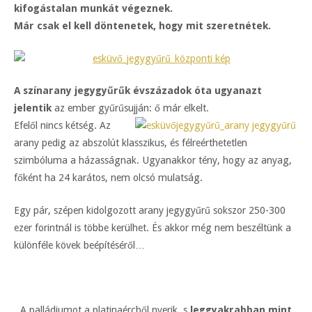
kifogástalan munkát végeznek.
Már csak el kell döntenetek, hogy mit szeretnétek.
A színarany jegygyűrűk évszázadok óta ugyanazt
jelentik
az ember gyűrűsujján: ő már elkelt.
Efelől nincs két
ség. Az
arany pedig az abszolút klasszikus, és félreérthetetlen
szimbóluma a házasságnak. Ugyanakkor tény, hogy az anyag,
főként ha 24 karátos, nem olcsó mulatság.
Egy pár, szépen kidolgozott arany jegygyűrű sokszor 250-300
ezer forintnál is többe kerülhet. És akkor még nem beszéltünk a
különféle kövek beépítéséről…
A palládiumot a platinaércből nyerik, s
leggyakrabban mint