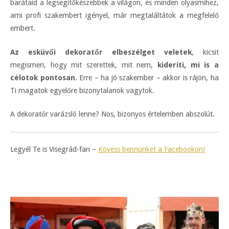
barátaid a legsegítőkészebbek a világon, és minden olyasmihez,
ami profi szakembert igényel, már megtaláltátok a megfelelő
embert.
Az esküvői dekoratőr elbeszélget veletek
, kicsit
megismeri, hogy mit szerettek, mit nem,
kideríti, mi is a
célotok pontosan
. Erre – ha jó szakember – akkor is rájön, ha
Ti magatok egyelőre bizonytalanok vagytok.
A dekoratőr varázsló lenne? Nos, bizonyos értelemben abszolút.
Legyél Te is Visegrád-fan –
Kövess bennünket a Facebookon!