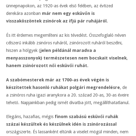
ünnepnapokon, az 1920-as évek első felében, az évtized
derekára azonban
már nem egy esküvőn is
visszaköszöntek zsinórok az ifjú pár ruhájáról.
És itt érdemes megemlíteni az kis tévedést. Összefoglaló néven
célszerű inkább zsinóros ruháról, zsinórozott ruháról beszélni,
hiszen a hölgyek (
jelen példánál maradva a
menyasszonyok) természetesen nem bocskait viselnek
,
hanem zsinórozott női esküvői ruhát.
A szabómesterek már az 1700-as évek végén is
készítettek hasonló ruhákat
polgári megrendelésre
, de
a zsinóros ruha igazi aranykora a 20. század 20-as, 30-as éveire
tehető. Napjainkban pedig ismét divatba jött, megállíthatatlanul.
Elegáns, hazafias, mégis
finom szabású esküvői ruhák
százai készültek és készülnek idén is zsinórozással
országszerte. És lassanként eltűnik a viselet mögül minden, nem