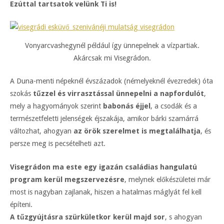
Ezúttal tartsatok velünk Ti is!
Vonyarcvashegynél például így ünnepelnek a vízpartiak.
Akárcsak mi Visegrádon.
A Duna-menti népeknél évszázadok (némelyeknél évezredek) óta
szokás
tűzzel és virrasztással ünnepelni a napfordulót
,
mely a hagyományok szerint
babonás éjjel
, a csodák és a
természetfeletti jelenségek éjszakája, amikor bárki szamárrá
változhat, ahogyan
az örök szerelmet is megtalálhatja
, és
persze meg is pecsételheti azt.
Visegrádon ma este egy igazán családias hangulatú
program kerül megszervezésre
, melynek előkészületei már
most is nagyban zajlanak, hiszen a hatalmas máglyát fel kell
építeni.
A tűzgyújtásra szürkületkor kerül majd sor
, s ahogyan