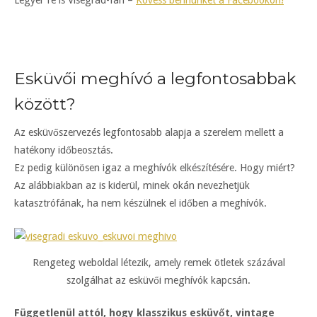
Legyél Te is Visegrád-fan –
Kövess bennünket a Facebookon!
Esküvői meghívó a legfontosabbak
között?
Az esküvőszervezés legfontosabb alapja a szerelem mellett a
hatékony időbeosztás.
Ez pedig különösen igaz a meghívók elkészítésére. Hogy miért?
Az alábbiakban az is kiderül, minek okán nevezhetjük
katasztrófának, ha nem készülnek el időben a meghívók.
Rengeteg weboldal létezik, amely remek ötletek százával
szolgálhat az esküvői meghívók kapcsán.
Függetlenül attól, hogy klasszikus esküvőt, vintage