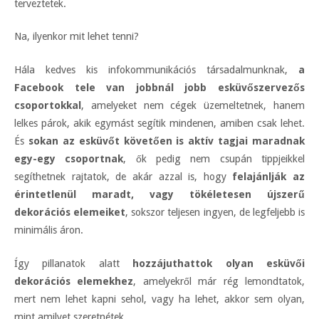
terveztetek.
Na, ilyenkor mit lehet tenni?
Hála kedves kis infokommunikációs társadalmunknak,
a
Facebook tele van jobbnál jobb esküvőszervezős
csoportokkal
, amelyeket nem cégek üzemeltetnek, hanem
lelkes párok, akik egymást segítik mindenen, amiben csak lehet.
És
sokan az esküvőt követően is aktív tagjai maradnak
egy-egy csoportnak
, ők pedig nem csupán tippjeikkel
segíthetnek rajtatok, de akár azzal is, hogy
felajánlják az
érintetlenül maradt, vagy tökéletesen újszerű
dekorációs elemeiket
, sokszor teljesen ingyen, de legfeljebb is
minimális áron.
Így pillanatok alatt
hozzájuthattok olyan esküvői
dekorációs elemekhez
, amelyekről már rég lemondtatok,
mert nem lehet kapni sehol, vagy ha lehet, akkor sem olyan,
mint amilyet szeretnétek.