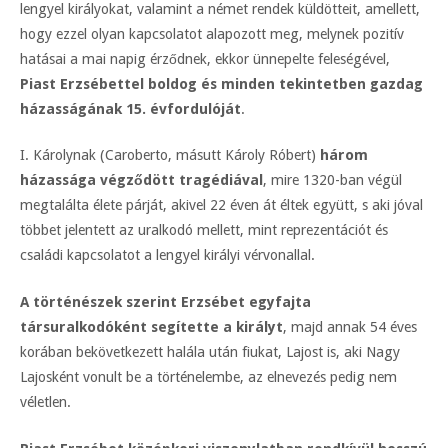
lengyel királyokat, valamint a német rendek küldötteit, amellett,
hogy ezzel olyan kapcsolatot alapozott meg, melynek pozitív
hatásai a mai napig érződnek, ekkor ünnepelte feleségével,
Piast Erzsébettel boldog és minden tekintetben gazdag
házasságának 15. évfordulóját
.
I. Károlynak (Caroberto, másutt Károly Róbert)
három
házassága végződött tragédiával
, mire 1320-ban végül
megtalálta élete párját, akivel 22 éven át éltek együtt, s aki jóval
többet jelentett az uralkodó mellett, mint reprezentációt és
családi kapcsolatot a lengyel királyi vérvonallal.
A történészek szerint Erzsébet egyfajta
társuralkodóként segítette a királyt
, majd annak 54 éves
korában bekövetkezett halála után fiukat, Lajost is, aki Nagy
Lajosként vonult be a történelembe, az elnevezés pedig nem
véletlen.