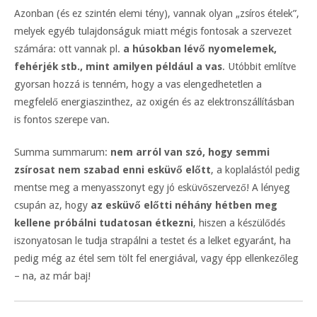
Azonban (és ez szintén elemi tény), vannak olyan „zsíros ételek”,
melyek egyéb tulajdonságuk miatt mégis fontosak a szervezet
számára: ott vannak pl.
a húsokban lévő nyomelemek,
fehérjék stb., mint amilyen például a vas
. Utóbbit említve
gyorsan hozzá is tenném, hogy a vas elengedhetetlen a
megfelelő energiaszinthez, az oxigén és az elektronszállításban
is fontos szerepe van.
Summa summarum:
nem arról van szó, hogy semmi
zsírosat nem szabad enni esküvő előtt
, a koplalástól pedig
mentse meg a menyasszonyt egy jó esküvőszervező! A lényeg
csupán az, hogy
az esküvő előtti néhány hétben meg
kellene próbálni tudatosan étkezni
, hiszen a készülődés
iszonyatosan le tudja strapálni a testet és a lelket egyaránt, ha
pedig még az étel sem tölt fel energiával, vagy épp ellenkezőleg
– na, az már baj!