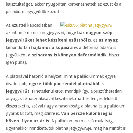
letisztultságot, akkor nyugodtan körbenézhettek az ezüst és a
palládium jegygyűrűk között is.
Az ezüsttel kapcsolatban
azonban érdemes megjegyezni, hogy
bár nagyon szép
jegygyűrűket lehet készíteni ezüstből
is, ez
az anyag
kimondottan
hajlamos a kopásra
és a deformálódásra is
(egyébként
a színarany is könnyen deformálódik
, hiszen
igen puha).
A platinával hasonló a helyzet, mint a palládiummal: egyre
divatosabb,
egyre több pár rendel platinából is
jegygyűrűt
. Hihetetlenül erős, mondjuk így, elpusztíthatatlan
anyag, s felhasználásával készítenek matt és fényes felületű
ékszereket is, szóval nagy a hasonlóság a platina és a palládium
gyűrűk között, még színre is.
Van persze különbség is
bőven. Ilyen az ár is
. A palládium nem olcsó mulatság,
ugyanakkor mindkettőtök platina jegygyűrűje, még ha mintát is