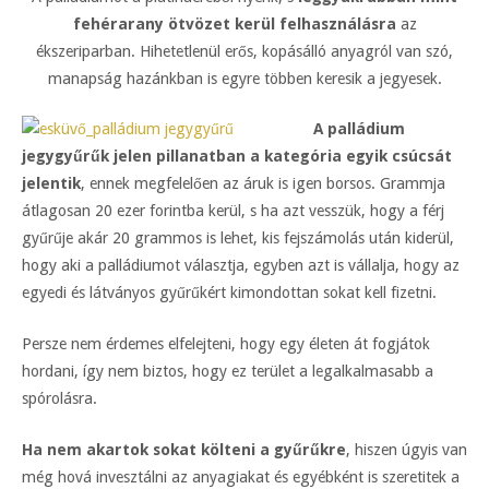
fehérarany ötvözet kerül felhasználásra
az
ékszeriparban. Hihetetlenül erős, kopásálló anyagról van szó,
manapság hazánkban is egyre többen keresik a jegyesek.
A palládium
jegygyűrűk jelen pillanatban a kategória egyik csúcsát
jelentik
, ennek megfelelően az áruk is igen borsos. Grammja
átlagosan 20 ezer forintba kerül, s ha azt vesszük, hogy a férj
gyűrűje akár 20 grammos is lehet, kis fejszámolás után kiderül,
hogy aki a palládiumot választja, egyben azt is vállalja, hogy az
egyedi és látványos gyűrűkért kimondottan sokat kell fizetni.
Persze nem érdemes elfelejteni, hogy egy életen át fogjátok
hordani, így nem biztos, hogy ez terület a legalkalmasabb a
spórolásra.
Ha nem akartok sokat költeni a gyűrűkre
, hiszen úgyis van
még hová invesztálni az anyagiakat és egyébként is szeretitek a