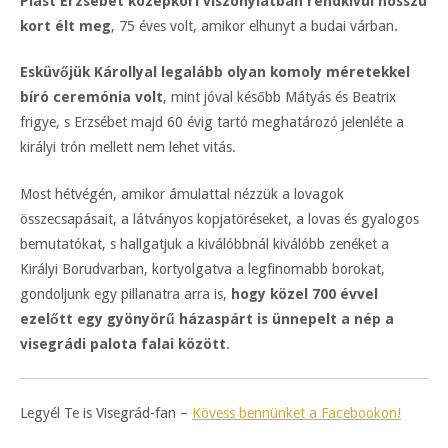
Piast Erzsébet középkori viszonylatban rendkívül hosszú
kort élt meg
, 75 éves volt, amikor elhunyt a budai várban.
Esküvőjük Károllyal legalább olyan komoly méretekkel
bíró ceremónia volt
, mint jóval később Mátyás és Beatrix
frigye, s Erzsébet majd 60 évig tartó meghatározó jelenléte a
királyi trón mellett nem lehet vitás.
Most hétvégén, amikor ámulattal nézzük a lovagok
összecsapásait, a látványos kopjatöréseket, a lovas és gyalogos
bemutatókat, s hallgatjuk a kiválóbbnál kiválóbb zenéket a
Királyi Borudvarban, kortyolgatva a legfinomabb borokat,
gondoljunk egy pillanatra arra is,
hogy közel 700 évvel
ezelőtt egy gyönyörű házaspárt is ünnepelt a nép a
visegrádi palota falai között
.
Legyél Te is Visegrád-fan –
Kövess bennünket a Facebookon!