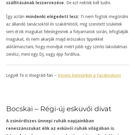
szállításának leszervezése
. De ezt nektek kell tudni.
Így aztán
mindenki elégedett lesz
: Ti nem fogtok megőrülni
az állandó tanácsoktól és szakértéstől, míg szeretett szüleitek
sem érzik magukat feleslegesnek a folyamatok során, lefoglalják
magukat, és nem akarják majd erőszakos tippekkel
alátámasztani, hogy mondjuk miért jobb egy szintis lakodalmas
zenész, mint egy DJ, vagy épp fordítva.
Legyél Te is Visegrád-fan –
Kövess bennünket a Facebookon!
Bocskai – Régi-új esküvői divat
A zsinórdíszes ünnepi ruhák napjainkban
reneszánszukat élik az esküvői ruhák világában is.