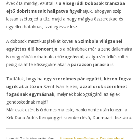
évek óta mindig, ezúttal is
a Visegrádi Dobosok transzba
ejtő dobritmusait hallgatva
figyelhetjük, ahogyan szép
lassan szétterjed a tűz, majd a nagy máglya összeroskad és
egyetlen hatalmas, izzó egésszé lesz.
A dobosok misztikus játékát követi a
Szimbola világzenei
együttes élő koncertje,
s a bátrabbak már a zene dallamaira
is megpróbálkozhatnak a
tűzugrással
, az igazán felkészültek
pedig saját felelősségükre akár a
parázson járásra
is.
Tudtátok, hogy ha
egy szerelmes pár együtt, kézen fogva
ugrik át a tűzön
Szent Iván éjjelén,
azzal örök szerelmet
fogadnak egymásnak
, melynek boldogságáról az égiek
gondoskodnak majd?
Már csak ezért is érdemes ma este, naplemente után lenézni a
Kék Duna Autós Kempinggel szemben lévő, Duna-parti tisztásra.