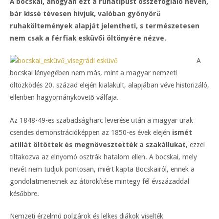
A bocskai, ahogyan ezt a ruhatípust összefoglaló néven,
bár kissé tévesen hívjuk, valóban gyönyörű
ruhaköltemények alapját jelentheti, s természetesen
nem csak a férfiak esküvői öltönyére nézve.
A
bocskai lényegében nem más, mint a magyar nemzeti
öltözködés 20. század elején kialakult, alapjában véve historizáló,
ellenben hagyománykövető válfaja.
Az 1848-49-es szabadságharc leverése után a magyar urak
csendes demonstrációképpen az 1850-es évek elején
ismét
atillát öltöttek és megnövesztették a szakállukat
, ezzel
tiltakozva az elnyomó osztrák hatalom ellen. A bocskai, mely
nevét nem tudjuk pontosan, miért kapta Bocskairól, ennek a
gondolatmenetnek az átörökítése mintegy fél évszázaddal
későbbre.
Nemzeti érzelmű polgárok és lelkes diákok viselték