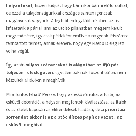
helyzeteket
, hiszen tudjuk, hogy bármikor bármi előfordulhat,
de ezzel a tulajdonságunkkal országos szinten igencsak
magányosak vagyunk. A legtöbben legalább részben azt is
kifizettetik a párral, ami az utolsó pillanatban mégsem került
megrendelésre, így csak példaként említve a nagyobb létszámra
fenntartott termet, annak ellenére, hogy egy kisebb is elég lett
volna végül.
Így aztán
súlyos százezreket is elégethet az ifjú pár
teljesen feleslegesen
, egyetlen bakinak köszönhetően: nem
készültek el időben a meghívók.
Mi a fontos tehát? Persze, hogy az esküvői ruha, a torta, az
esküvői dekoráció, a helyszín megfontolt kiválasztása, az italok
és az ételek kapcsán az előrendelések leadása, de
a prioritási
sorrendet akkor is az a stóc díszes papíros vezeti, az
esküvői meghívó.