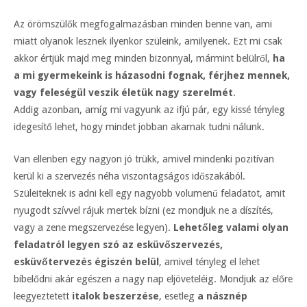
Az örömszülők megfogalmazásban minden benne van, ami
miatt olyanok lesznek ilyenkor szüleink, amilyenek. Ezt mi csak
akkor értjük majd meg minden bizonnyal, mármint belülről,
ha
a mi gyermekeink is házasodni fognak, férjhez mennek,
vagy feleségül veszik életük nagy szerelmét
.
Addig azonban, amíg mi vagyunk az ifjú pár, egy kissé tényleg
idegesítő lehet, hogy mindet jobban akarnak tudni nálunk.
Van ellenben egy nagyon jó trükk, amivel mindenki pozitívan
kerül ki a szervezés néha viszontagságos időszakából.
Szüleiteknek is adni kell egy nagyobb volumenű feladatot, amit
nyugodt szívvel rájuk mertek bízni (ez mondjuk ne a díszítés,
vagy a zene megszervezése legyen).
Lehetőleg valami olyan
feladatról legyen szó az esküvőszervezés,
esküvőtervezés égiszén belül
, amivel tényleg el lehet
bíbelődni akár egészen a nagy nap eljöveteléig. Mondjuk az előre
leegyeztetett
italok beszerzése
, esetleg
a násznép