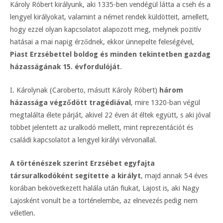
Károly Róbert királyunk, aki 1335-ben vendégül látta a cseh és a
lengyel királyokat, valamint a német rendek küldötteit, amellett,
hogy ezzel olyan kapcsolatot alapozott meg, melynek pozitív
hatásai a mai napig érződnek, ekkor ünnepelte feleségével,
Piast Erzsébettel boldog és minden tekintetben gazdag
házasságának 15. évfordulóját
.
I. Károlynak (Caroberto, másutt Károly Róbert)
három
házassága végződött tragédiával
, mire 1320-ban végül
megtalálta élete párját, akivel 22 éven át éltek együtt, s aki jóval
többet jelentett az uralkodó mellett, mint reprezentációt és
családi kapcsolatot a lengyel királyi vérvonallal.
A történészek szerint Erzsébet egyfajta
társuralkodóként segítette a királyt
, majd annak 54 éves
korában bekövetkezett halála után fiukat, Lajost is, aki Nagy
Lajosként vonult be a történelembe, az elnevezés pedig nem
véletlen.