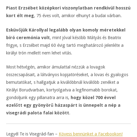
Piast Erzsébet középkori viszonylatban rendkívül hosszú
kort élt meg
, 75 éves volt, amikor elhunyt a budai várban.
Esküvőjük Károllyal legalább olyan komoly méretekkel
bíró ceremónia volt
, mint jóval később Mátyás és Beatrix
frigye, s Erzsébet majd 60 évig tartó meghatározó jelenléte a
királyi trón mellett nem lehet vitás.
Most hétvégén, amikor ámulattal nézzük a lovagok
összecsapásait, a látványos kopjatöréseket, a lovas és gyalogos
bemutatókat, s hallgatjuk a kiválóbbnál kiválóbb zenéket a
Királyi Borudvarban, kortyolgatva a legfinomabb borokat,
gondoljunk egy pillanatra arra is,
hogy közel 700 évvel
ezelőtt egy gyönyörű házaspárt is ünnepelt a nép a
visegrádi palota falai között
.
Legyél Te is Visegrád-fan –
Kövess bennünket a Facebookon!