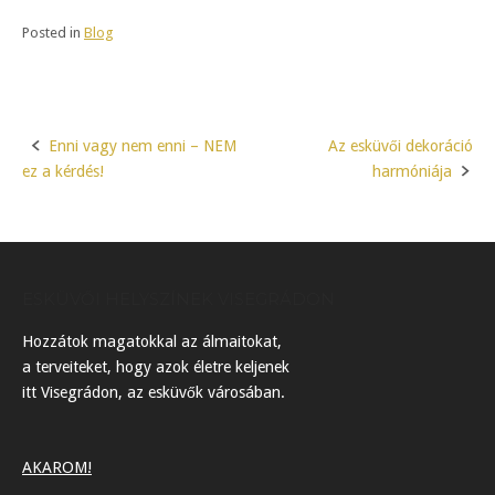
Posted in
Blog
Enni vagy nem enni – NEM
Az esküvői dekoráció
Post
ez a kérdés!
harmóniája
navigation
ESKÜVŐI HELYSZÍNEK VISEGRÁDON
Hozzátok magatokkal az álmaitokat,
a terveiteket, hogy azok életre keljenek
itt Visegrádon, az esküvők városában.
AKAROM!