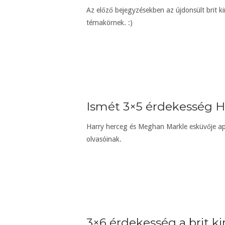
Az előző bejegyzésekben az újdonsült brit k
témakörnek. :)
Ismét 3×5 érdekesség H
Harry herceg és Meghan Markle esküvője apr
olvasóinak.
3×6 érdekesség a brit kir