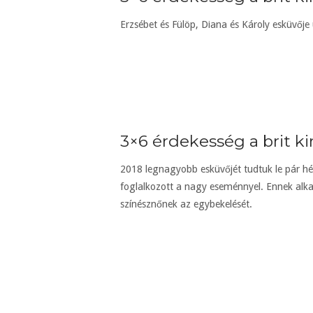
Erzsébet és Fülöp, Diana és Károly esküvője
3×6 érdekesség a brit kir
2018 legnagyobb esküvőjét tudtuk le pár hét
foglalkozott a nagy eseménnyel. Ennek alka
színésznőnek az egybekelését.