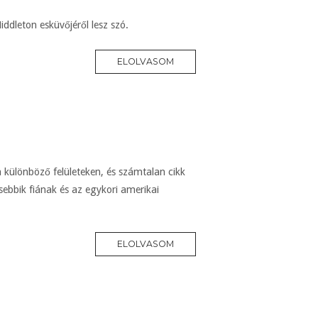
ddleton esküvőjéről lesz szó.
ELOLVASOM
a különböző felületeken, és számtalan cikk
ebbik fiának és az egykori amerikai
ELOLVASOM