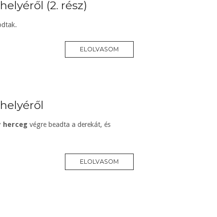
lyéről (2. rész)
dtak.
ELOLVASOM
helyéről
y herceg
végre beadta a derekát, és
ELOLVASOM