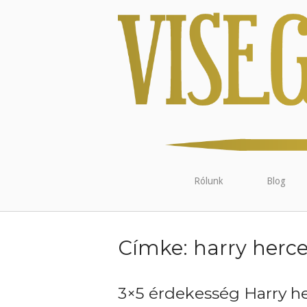
Rólunk
Blog
Címke:
harry herc
3×5 érdekesség Harry h