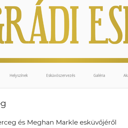
Helyszínek
Esküvőszervezés
Galéria
Ak
eg
erceg és Meghan Markle esküvőjéről