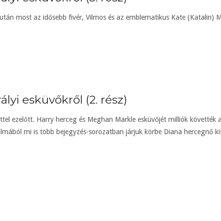
 után most az idősebb fivér, Vilmos és az emblematikus Kate (Katalin) Mi
ályi esküvőkről (2. rész)
tel ezelőtt. Harry herceg és Meghan Markle esküvőjét milliók követték 
lmából mi is több bejegyzés-sorozatban járjuk körbe Diana hercegnő kis