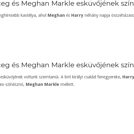
eg és Meghan Markle esküvőjének színhe
eghíresebb kastélya, ahol
Meghan
és
Harry
néhány napja összeházaso
ceg és Meghan Markle esküvőjének szín
esküvőjének voltunk szemtanúi. A brit királyi család fenegyereke,
Harr
 ex-színésznő,
Meghan Markle
mellett.