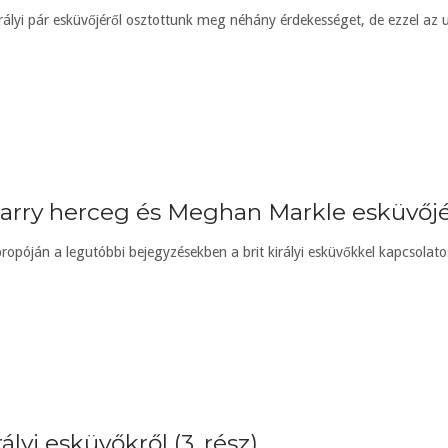
irályi pár esküvőjéről osztottunk meg néhány érdekességet, de ezzel az
arry herceg és Meghan Markle esküvőjé
opóján a legutóbbi bejegyzésekben a brit királyi esküvőkkel kapcsolato
ályi esküvőkről (3. rész)