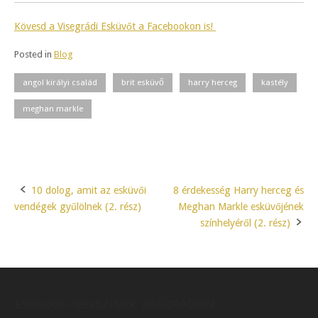
Kövesd a Visegrádi Esküvőt a Facebookon is!
Posted in
Blog
angol királyi család
brit esküvő
harry herceg
kastély
meghan markle
10 dolog, amit az esküvői
8 érdekesség Harry herceg és
Post
vendégek gyűlölnek (2. rész)
Meghan Markle esküvőjének
navigation
színhelyéről (2. rész)
ESKÜVŐI HELYSZÍNEK VISEGRÁDON