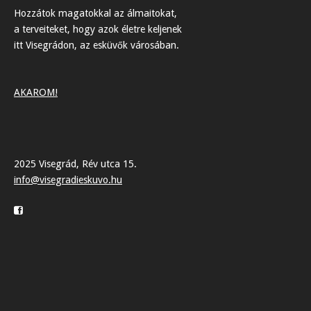
Hozzátok magatokkal az álmaitokat,
a terveiteket, hogy azok életre keljenek
itt Visegrádon, az esküvők városában.
AKAROM!
2025 Visegrád, Rév utca 15.
info@visegradieskuvo.hu