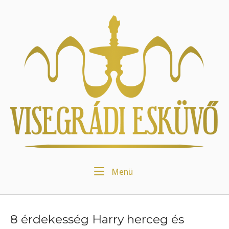
Skip
to
Home
content
Menu
Menü
8 érdekesség Harry herceg és