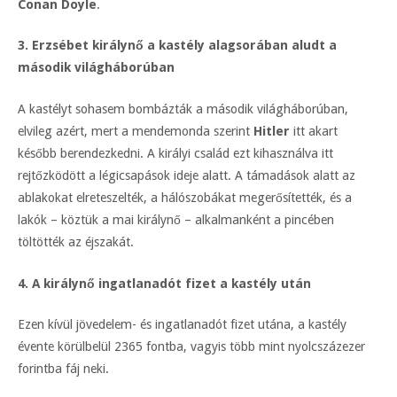
Conan Doyle
.
3. Erzsébet királynő a kastély alagsorában aludt a
második világháborúban
A kastélyt sohasem bombázták a második világháborúban,
elvileg azért, mert a mendemonda szerint
Hitler
itt akart
később berendezkedni. A királyi család ezt kihasználva itt
rejtőzködött a légicsapások ideje alatt. A támadások alatt az
ablakokat elreteszelték, a hálószobákat megerősítették, és a
lakók – köztük a mai királynő – alkalmanként a pincében
töltötték az éjszakát.
4. A királynő ingatlanadót fizet a kastély után
Ezen kívül jövedelem- és ingatlanadót fizet utána, a kastély
évente körülbelül 2365 fontba, vagyis több mint nyolcszázezer
forintba fáj neki.