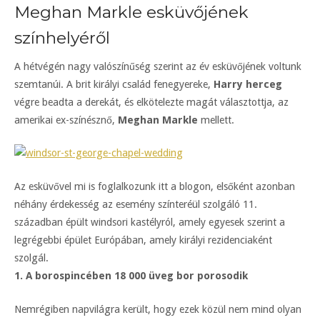
Meghan Markle esküvőjének
színhelyéről
A hétvégén nagy valószínűség szerint az év esküvőjének voltunk
szemtanúi. A brit királyi család fenegyereke,
Harry herceg
végre beadta a derekát, és elkötelezte magát választottja, az
amerikai ex-színésznő,
Meghan Markle
mellett.
Az esküvővel mi is foglalkozunk itt a blogon, elsőként azonban
néhány érdekesség az esemény színteréül szolgáló 11.
században épült windsori kastélyról, amely egyesek szerint a
legrégebbi épület Európában, amely királyi rezidenciaként
szolgál.
1. A borospincében 18 000 üveg bor porosodik
Nemrégiben napvilágra került, hogy ezek közül nem mind olyan