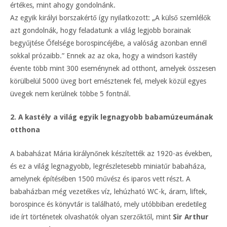
értékes, mint ahogy gondolnánk.
Az egyik királyi borszakértő így nyilatkozott: „A külső szemlélők
azt gondolnák, hogy feladatunk a világ legjobb borainak
begyűjtése Őfelsége borospincéjébe, a valóság azonban ennél
sokkal prózaibb.” Ennek az az oka, hogy a windsori kastély
évente több mint 300 eseménynek ad otthont, amelyek összesen
körülbelül 5000 üveg bort emésztenek fel, melyek közül egyes
üvegek nem kerülnek többe 5 fontnál.
2. A kastély a világ egyik legnagyobb babamúzeumának
otthona
A babaházat Mária királynőnek készítették az 1920-as években,
és ez a világ legnagyobb, legrészletesebb miniatűr babaháza,
amelynek építésében 1500 művész és iparos vett részt. A
babaházban még vezetékes víz, lehúzható WC-k, áram, liftek,
borospince és könyvtár is található, mely utóbbiban eredetileg
ide írt történetek olvashatók olyan szerzőktől, mint
Sir Arthur