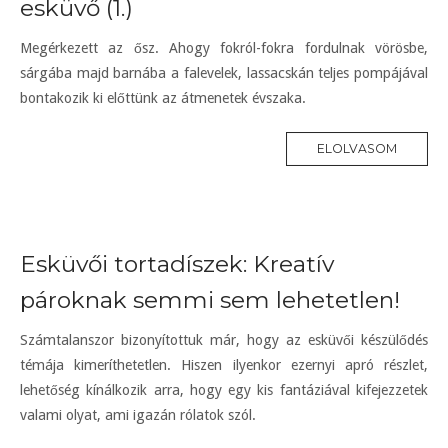
esküvő (1.)
Megérkezett az ősz. Ahogy fokról-fokra fordulnak vörösbe,
sárgába majd barnába a falevelek, lassacskán teljes pompájával
bontakozik ki előttünk az átmenetek évszaka.
ELOLVASOM
Esküvői tortadíszek: Kreatív
pároknak semmi sem lehetetlen!
Számtalanszor bizonyítottuk már, hogy az esküvői készülődés
témája kimeríthetetlen. Hiszen ilyenkor ezernyi apró részlet,
lehetőség kínálkozik arra, hogy egy kis fantáziával kifejezzetek
valami olyat, ami igazán rólatok szól.