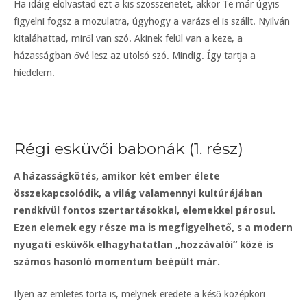
Ha idáig elolvastad ezt a kis szösszenetet, akkor Te már úgyis
figyelni fogsz a mozulatra, úgyhogy a varázs el is szállt. Nyilván
kitaláhattad, miről van szó. Akinek felül van a keze, a
házasságban ővé lesz az utolsó szó. Mindig. Így tartja a
hiedelem.
Régi esküvői babonák (1. rész)
A házasságkötés, amikor két ember élete
összekapcsolódik, a világ valamennyi kultúrájában
rendkívül fontos szertartásokkal, elemekkel párosul.
Ezen elemek egy része ma is megfigyelhető, s a modern
nyugati esküvők elhagyhatatlan „hozzávalói” közé is
számos hasonló momentum beépült már.
Ilyen az emletes torta is, melynek eredete a késő középkori