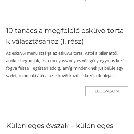
10 tanács a megfelelő esküvő torta
kiválasztásához (1. rész)
Az esküvői menü sztárja az esküvői torta. Attól a pillanattól,
amikor begurítják, és a menyasszony és vőlegény egymás kezét
fogva felszeli, egészen addig, amíg mindenkinek jut belőle egy
szelet, mindenki átérzi az esküvői közös étkezés rituáléját.
ELOLVASOM
Különleges évszak – különleges