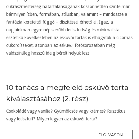
cukrászmesterség határtalanságának köszönhetően szinte már
bármilyen ízben, formában, stílusban, valamint – mindössze a
fantázia kereteitől függő – díszítéssel érhető el. Igaz, a
napjainkban egyre népszerűbb letisztultság és minimalista
esztétika következtében az esküvői torták is elhagyták a cicomás
cukordíszeket, azonban az esküvői fotósorozatban még
valószínűleg hosszú ideig bérelt helyük lesz.
10 tanács a megfelelő esküvő torta
kiválasztásához (2. rész)
Csokoládé vagy vanília? Gyümölcsös vagy krémes? Rusztikus
vagy letisztult? Milyen legyen az esküvői torta?
ELOLVASOM