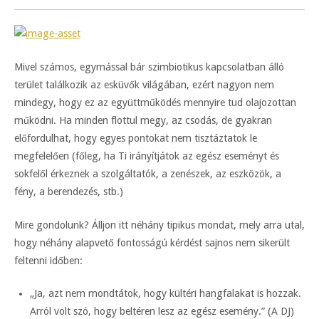
Mivel számos, egymással bár szimbiotikus kapcsolatban álló
terület találkozik az esküvők világában, ezért nagyon nem
mindegy, hogy ez az együttműködés mennyire tud olajozottan
működni. Ha minden flottul megy, az csodás, de gyakran
előfordulhat, hogy egyes pontokat nem tisztáztatok le
megfelelően (főleg, ha Ti irányítjátok az egész eseményt és
sokfelől érkeznek a szolgáltatók, a zenészek, az eszközök, a
fény, a berendezés, stb.)
Mire gondolunk? Álljon itt néhány tipikus mondat, mely arra utal,
hogy néhány alapvető fontosságú kérdést sajnos nem sikerült
feltenni időben:
„Ja, azt nem mondtátok, hogy kültéri hangfalakat is hozzak.
Arról volt szó, hogy beltéren lesz az egész esemény.” (A DJ)