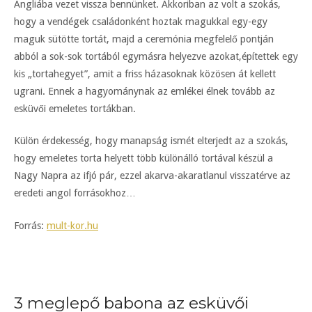
Angliába vezet vissza bennünket. Akkoriban az volt a szokás,
hogy a vendégek családonként hoztak magukkal egy-egy
maguk sütötte tortát, majd a ceremónia megfelelő pontján
abból a sok-sok tortából egymásra helyezve azokat,építettek egy
kis „tortahegyet”, amit a friss házasoknak közösen át kellett
ugrani. Ennek a hagyománynak az emlékei élnek tovább az
esküvői emeletes tortákban.
Külön érdekesség, hogy manapság ismét elterjedt az a szokás,
hogy emeletes torta helyett több különálló tortával készül a
Nagy Napra az ifjó pár, ezzel akarva-akaratlanul visszatérve az
eredeti angol forrásokhoz…
Forrás:
mult-kor.hu
3 meglepő babona az esküvői