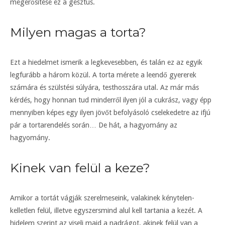
megerősítése ez a gesztus.
Milyen magas a torta?
Ezt a hiedelmet ismerik a legkevesebben, és talán ez az egyik
legfurább a három közül. A torta mérete a leendő gyererek
számára és szülstési súlyára, testhosszára utal. Az már más
kérdés, hogy honnan tud minderről ilyen jól a cukrász, vagy épp
mennyiben képes egy ilyen jövőt befolyásoló cselekedetre az ifjú
pár a tortarendelés során… De hát, a hagyomány az
hagyomány.
Kinek van felül a keze?
Amikor a tortát vágják szerelmeseink, valakinek kénytelen-
kelletlen felül, illetve egyszersmind alul kell tartania a kezét. A
hidelem szerint az viseli majd a nadrágot, akinek felül van a