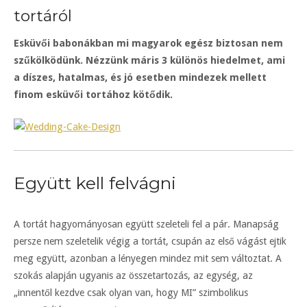
tortáról
Esküvői babonákban mi magyarok egész biztosan nem
szűkölködünk. Nézzünk máris 3 különös hiedelmet, ami
a díszes, hatalmas, és jó esetben mindezek mellett
finom esküvői tortához kötődik.
Együtt kell felvágni
A tortát hagyományosan együtt szeleteli fel a pár. Manapság
persze nem szeletelik végig a tortát, csupán az első vágást ejtik
meg együtt, azonban a lényegen mindez mit sem változtat. A
szokás alapján ugyanis az összetartozás, az egység, az
„innentől kezdve csak olyan van, hogy MI” szimbolikus