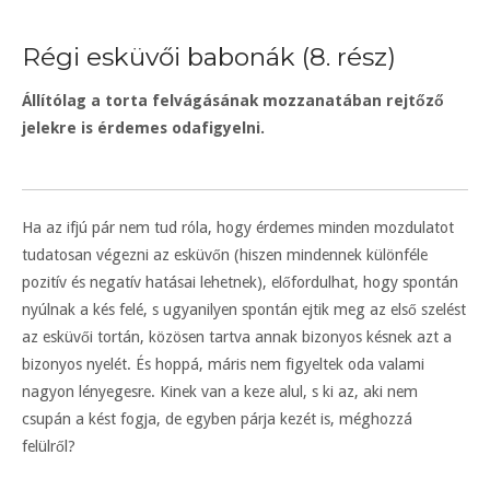
Régi esküvői babonák (8. rész)
Állítólag a torta felvágásának mozzanatában rejtőző
jelekre is érdemes odafigyelni.
Ha az ifjú pár nem tud róla, hogy érdemes minden mozdulatot
tudatosan végezni az esküvőn (hiszen mindennek különféle
pozitív és negatív hatásai lehetnek), előfordulhat, hogy spontán
nyúlnak a kés felé, s ugyanilyen spontán ejtik meg az első szelést
az esküvői tortán, közösen tartva annak bizonyos késnek azt a
bizonyos nyelét. És hoppá, máris nem figyeltek oda valami
nagyon lényegesre. Kinek van a keze alul, s ki az, aki nem
csupán a kést fogja, de egyben párja kezét is, méghozzá
felülről?