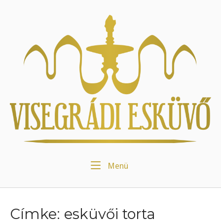
Skip
to
Home
content
Menu
Menü
Címke:
esküvői torta