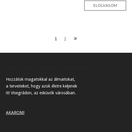
ELOLVASOM
Posts
1
2
navigation
ESKÜVŐI HELYSZÍNEK VISEGRÁDON
Hozzátok magatokkal az álmaitokat,
a terveiteket, hogy azok életre keljenek
itt Visegrádon, az esküvők városában.
AKAROM!