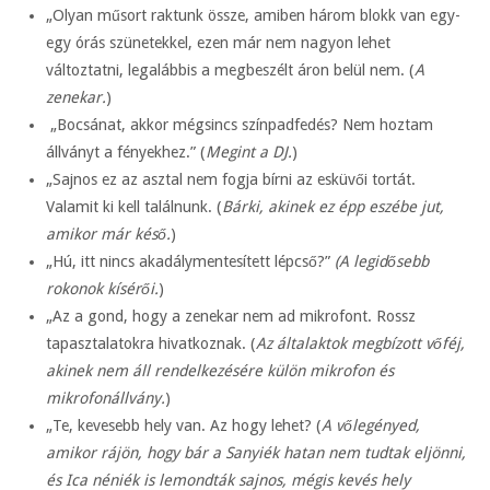
„Olyan műsort raktunk össze, amiben három blokk van egy-
egy órás szünetekkel, ezen már nem nagyon lehet
változtatni, legalábbis a megbeszélt áron belül nem. (
A
zenekar.
)
„Bocsánat, akkor mégsincs színpadfedés? Nem hoztam
állványt a fényekhez.” (
Megint a DJ.
)
„Sajnos ez az asztal nem fogja bírni az esküvői tortát.
Valamit ki kell találnunk. (
Bárki, akinek ez épp eszébe jut,
amikor már késő.
)
„Hú, itt nincs akadálymentesített lépcső?”
(A legidősebb
rokonok kísérői.
)
„Az a gond, hogy a zenekar nem ad mikrofont. Rossz
tapasztalatokra hivatkoznak. (
Az általaktok megbízott vőféj,
akinek nem áll rendelkezésére külön mikrofon és
mikrofonállvány.
)
„Te, kevesebb hely van. Az hogy lehet? (
A vőlegényed,
amikor rájön, hogy bár a Sanyiék hatan nem tudtak eljönni,
és Ica néniék is lemondták sajnos, mégis kevés hely