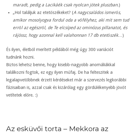
maradt, pedig a Lacikáék csak nyolcan jötek pluszban.
)
„Hol találjuk az etetőszékeket? (
A nagycsaládos ismerős,
amikor mosolyogva fordul oda a vőfélyhez, aki mit sem tud
erről az egészről, de Te elcsíped az ominózus pillanatot, és
rájössz, hogy azonnal kell valahonnan 17 db etetőszék…
)
És ilyen, életből merített példából még úgy 300 variációt
tudnánk hozni.
Biztos lehetsz benne, hogy kisebb-nagyobb anomáliákkal
találkozni fogtok, ez egy ilyen műfaj. De ha felteszitek a
legalapvetőbbnek érzett kérdéseket már a szervezés legkorábbi
fázisaiban is, azzal csak és kizárólag egy gördülékenyebb jövőt
vetítetek előre. :)
Az esküvői torta – Mekkora az