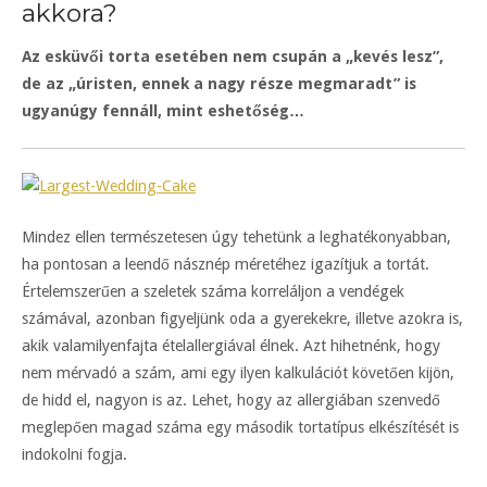
akkora?
Az esküvői torta esetében nem csupán a „kevés lesz”,
de az „úristen, ennek a nagy része megmaradt” is
ugyanúgy fennáll, mint eshetőség…
Mindez ellen természetesen úgy tehetünk a leghatékonyabban,
ha pontosan a leendő násznép méretéhez igazítjuk a tortát.
Értelemszerűen a szeletek száma korreláljon a vendégek
számával, azonban figyeljünk oda a gyerekekre, illetve azokra is,
akik valamilyenfajta ételallergiával élnek. Azt hihetnénk, hogy
nem mérvadó a szám, ami egy ilyen kalkulációt követően kijön,
de hidd el, nagyon is az. Lehet, hogy az allergiában szenvedő
meglepően magad száma egy második tortatípus elkészítését is
indokolni fogja.