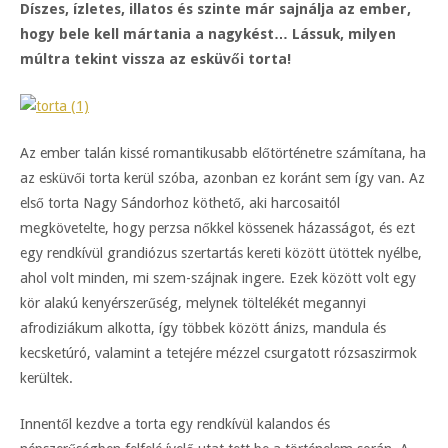
Díszes, ízletes, illatos és szinte már sajnálja az ember,
hogy bele kell mártania a nagykést… Lássuk, milyen
múltra tekint vissza az esküvői torta!
Az ember talán kissé romantikusabb előtörténetre számítana, ha
az esküvői torta kerül szóba, azonban ez koránt sem így van. Az
első torta Nagy Sándorhoz köthető, aki harcosaitól
megkövetelte, hogy perzsa nőkkel kössenek házasságot, és ezt
egy rendkívül grandiózus szertartás kereti között ütöttek nyélbe,
ahol volt minden, mi szem-szájnak ingere. Ezek között volt egy
kör alakú kenyérszerűség, melynek töltelékét megannyi
afrodiziákum alkotta, így többek között ánizs, mandula és
kecsketúró, valamint a tetejére mézzel csurgatott rózsaszirmok
kerültek.
Innentől kezdve a torta egy rendkívül kalandos és