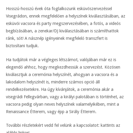
Hosszú-hosszú évek óta foglalkozunk esküvőszervezéssel
Visegrádon, ennek megfelelően a helyszínek kiválasztásában, az
esküvői vacsora és party megszervezésében, a fotós, a videós
begbízásában, a zenekar/DJ kiválasztásában is számíthattok
ránk, sőt! A násznép igényeinek megfelelő transzfert is
biztosítani tudjuk.
Ha tudjátok már a végleges létszámot, valójában már ez is
elegendő ahhoz, hogy megkezdhessük a szervezést. Közösen
kiválasztjuk a ceremónia helyszínét, ahogyan a vacsora és a
lakodalom helyszínét is, minderre számos opció áll
rendelkezésetekre. Ha úgy kívánjátok, a ceremónia akár a
visegrádi Fellegvárban, vagy a királyi palotában is történhet, az
vacsora pedig olyan neves helyszínek valamelyikében, mint a
Renaissance Étterem, vagy épp a Sirály Étterem.
További részletekért vedd fel velünk a kapcsolatot: kattints az
alábbi linkre!