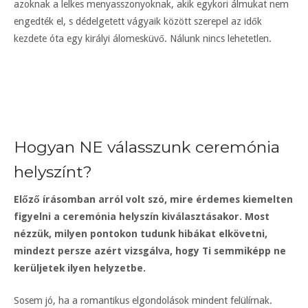
azoknak a lelkes menyasszonyoknak, akik egykori álmukat nem
engedték el, s dédelgetett vágyaik között szerepel az idők
kezdete óta egy királyi álomesküvő. Nálunk nincs lehetetlen.
Hogyan NE válasszunk ceremónia
helyszínt?
Előző írásomban arról volt szó, mire érdemes kiemelten
figyelni a ceremónia helyszín kiválasztásakor. Most
nézzük, milyen pontokon tudunk hibákat elkövetni,
mindezt persze azért vizsgálva, hogy Ti semmiképp ne
kerüljetek ilyen helyzetbe.
Sosem jó, ha a romantikus elgondolások mindent felülírnak.