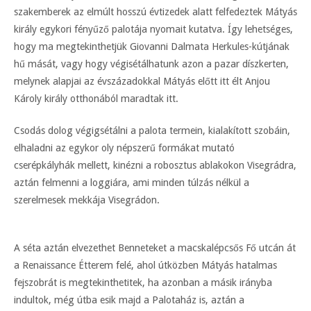
szakemberek az elmúlt hosszú évtizedek alatt felfedeztek Mátyás
király egykori fényűző palotája nyomait kutatva. Így lehetséges,
hogy ma megtekinthetjük Giovanni Dalmata Herkules-kútjának
hű mását, vagy hogy végisétálhatunk azon a pazar díszkerten,
melynek alapjai az évszázadokkal Mátyás előtt itt élt Anjou
Károly király otthonából maradtak itt.
Csodás dolog végigsétálni a palota termein, kialakított szobáin,
elhaladni az egykor oly népszerű formákat mutató
cserépkályhák mellett, kinézni a robosztus ablakokon Visegrádra,
aztán felmenni a loggiára, ami minden túlzás nélkül a
szerelmesek mekkája Visegrádon.
A séta aztán elvezethet Benneteket a macskalépcsős Fő utcán át
a Renaissance Étterem felé, ahol útközben Mátyás hatalmas
fejszobrát is megtekinthetitek, ha azonban a másik irányba
indultok, még útba esik majd a Palotaház is, aztán a