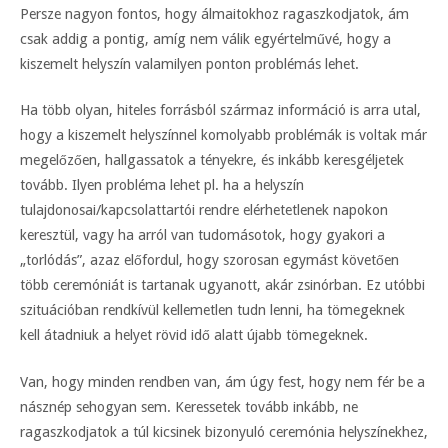
Persze nagyon fontos, hogy álmaitokhoz ragaszkodjatok, ám
csak addig a pontig, amíg nem válik egyértelművé, hogy a
kiszemelt helyszín valamilyen ponton problémás lehet.
Ha több olyan, hiteles forrásból származ információ is arra utal,
hogy a kiszemelt helyszínnel komolyabb problémák is voltak már
megelőzően, hallgassatok a tényekre, és inkább keresgéljetek
tovább. Ilyen probléma lehet pl. ha a helyszín
tulajdonosai/kapcsolattartói rendre elérhetetlenek napokon
keresztül, vagy ha arról van tudomásotok, hogy gyakori a
„torlódás”, azaz előfordul, hogy szorosan egymást követően
több ceremóniát is tartanak ugyanott, akár zsinórban. Ez utóbbi
szituációban rendkívül kellemetlen tudn lenni, ha tömegeknek
kell átadniuk a helyet rövid idő alatt újabb tömegeknek.
Van, hogy minden rendben van, ám úgy fest, hogy nem fér be a
násznép sehogyan sem. Keressetek tovább inkább, ne
ragaszkodjatok a túl kicsinek bizonyuló ceremónia helyszínekhez,