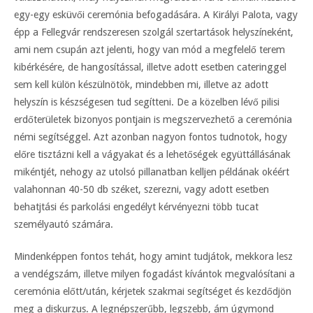
egy-egy esküvői ceremónia befogadására. A Királyi Palota, vagy
épp a Fellegvár rendszeresen szolgál szertartások helyszíneként,
ami nem csupán azt jelenti, hogy van mód a megfelelő terem
kibérkésére, de hangosítással, illetve adott esetben cateringgel
sem kell külön készülnötök, mindebben mi, illetve az adott
helyszín is készségesen tud segítteni. De a közelben lévő pilisi
erdőterületek bizonyos pontjain is megszervezhető a ceremónia
némi segítséggel. Azt azonban nagyon fontos tudnotok, hogy
előre tisztázni kell a vágyakat és a lehetőségek együttállásának
mikéntjét, nehogy az utolsó pillanatban kelljen példának okéért
valahonnan 40-50 db széket, szerezni, vagy adott esetben
behatjtási és parkolási engedélyt kérvényezni több tucat
személyautó számára.
Mindenképpen fontos tehát, hogy amint tudjátok, mekkora lesz
a vendégszám, illetve milyen fogadást kívántok megvalósítani a
ceremónia előtt/után, kérjetek szakmai segítséget és kezdődjön
meg a diskurzus. A legnépszerűbb, legszebb, ám úgymond