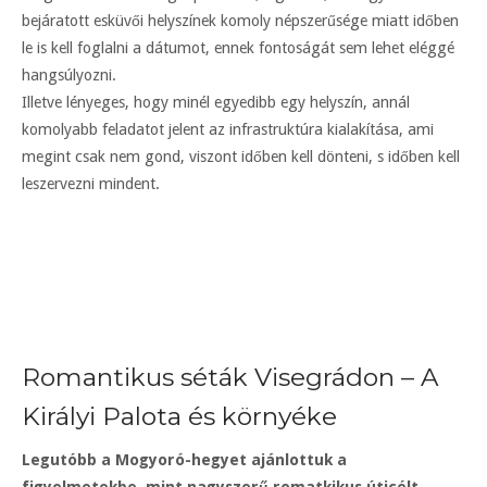
bejáratott esküvői helyszínek komoly népszerűsége miatt időben
le is kell foglalni a dátumot, ennek fontoságát sem lehet eléggé
hangsúlyozni.
Illetve lényeges, hogy minél egyedibb egy helyszín, annál
komolyabb feladatot jelent az infrastruktúra kialakítása, ami
megint csak nem gond, viszont időben kell dönteni, s időben kell
leszervezni mindent.
Romantikus séták Visegrádon – A
Királyi Palota és környéke
Legutóbb a Mogyoró-hegyet ajánlottuk a
figyelmetekbe, mint nagyszerű romatkikus úticélt.