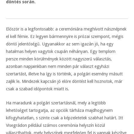
döntés során.
Először is a legfontosabb: a ceremóniára meghívott násznépnek
el kell férnie. Ez legyen bármennyire is prózai szempont, mégis
döntő jelentőségű. Ugyanakkor az sem igazán jó, ha egy
hatalmas helyen vagytok csupán néhányan. Egy templom
persze minden körülmények között nagyszerű választás,
azonban napjainkban nem minden pár választ egyházi
szertartást, illetve ha így is történik, a polgári esemény másutt
zajlik le. Mindezek kapcsán jó előre döntést kell hoznotok, már
csak a szabad időpontok miatt is.
Ha maradunk a polgári szertartásnál, mely a legtöbb
lehetőséget tartogatja, az opciók tárháza majdhogynem
kifogyhatatlan, s szinte csak a képzeletetek szabhat határt. Itt
Visegrádon például számos ceremónia helyszín közül
választhattok, mely helyszínek megfeleően fel is vannak készítve