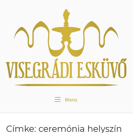
Skip
to
Home
content
Menu
Menü
Címke:
ceremónia helyszín