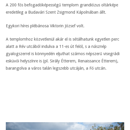
A 200 fős befogadóképességű templom grandiózus oltárképe
eredetileg a Budavári Szent Zsigmond Kápolnában állt.
Egykori híres plébánosa Viktorin József volt.
A templomhoz közvetlenül akár el is sétálhatunk egyetlen perc
alatt a Rév utcából indulva a 11-es út felől, s a násznép
gyalogszerrel is könnyedén eljuthat számos népszerű visegrádi
esküvői helyszínre is (pl. Sirály Étterem, Renaissance Étterem),
barangolva a város talán legszebb utcáján, a Fő utcán.