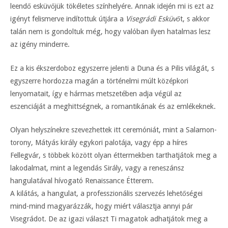
leendő esküvőjük tökéletes színhelyére. Annak idején mi is ezt az
igényt felismerve indítottuk útjára a
Visegrádi Esküvő
t, s akkor
talán nem is gondoltuk még, hogy valóban ilyen hatalmas lesz
az igény minderre.
Ez a kis ékszerdoboz egyszerre jelenti a Duna és a Pilis világát, s
egyszerre hordozza magán a történelmi múlt középkori
lenyomatait, így e hármas metszetében adja végül az
eszenciáját a meghittségnek, a romantikának és az emlékeknek.
Olyan helyszínekre szevezhettek itt ceremóniát, mint a Salamon-
torony, Mátyás király egykori palotája, vagy épp a híres
Fellegvár, s többek között olyan éttermekben tarthatjátok meg a
lakodalmat, mint a legendás Sirály, vagy a reneszánsz
hangulatával hívogató Renaissance Étterem.
A kilátás, a hangulat, a professzionális szervezés lehetőségei
mind-mind magyarázzák, hogy miért választja annyi pár
Visegrádot. De az igazi választ Ti magatok adhatjátok meg a