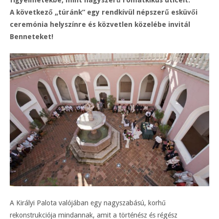
A következő „túránk” egy rendkívül népszerű esküvői
ceremónia helyszínre és közvetlen közelébe invitál
Benneteket!
A Királyi Palota valójában egy nagyszabású, korhű
rekonstrukciója mindannak, amit a történész és régész