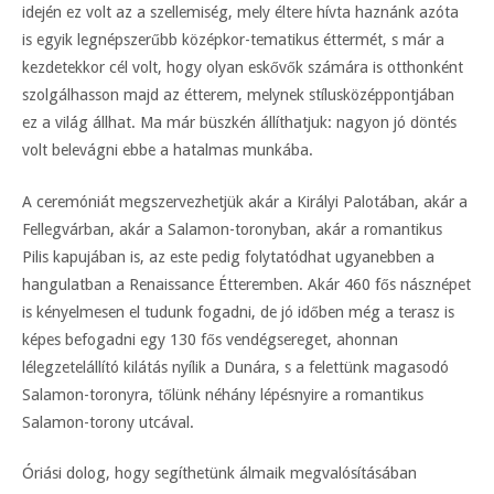
idején ez volt az a szellemiség, mely éltere hívta haznánk azóta
is egyik legnépszerűbb középkor-tematikus éttermét, s már a
kezdetekkor cél volt, hogy olyan eskővők számára is otthonként
szolgálhasson majd az étterem, melynek stílusközéppontjában
ez a világ állhat. Ma már büszkén állíthatjuk: nagyon jó döntés
volt belevágni ebbe a hatalmas munkába.
A ceremóniát megszervezhetjük akár a Királyi Palotában, akár a
Fellegvárban, akár a Salamon-toronyban, akár a romantikus
Pilis kapujában is, az este pedig folytatódhat ugyanebben a
hangulatban a Renaissance Étteremben. Akár 460 fős násznépet
is kényelmesen el tudunk fogadni, de jó időben még a terasz is
képes befogadni egy 130 fős vendégsereget, ahonnan
lélegzetelállító kilátás nyílik a Dunára, s a felettünk magasodó
Salamon-toronyra, tőlünk néhány lépésnyire a romantikus
Salamon-torony utcával.
Óriási dolog, hogy segíthetünk álmaik megvalósításában