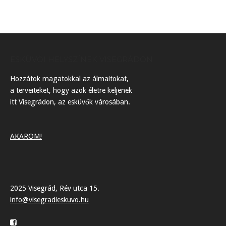
ESKÜVŐI HELYSZÍNEK VISEGRÁDON
Hozzátok magatokkal az álmaitokat,
a terveiteket, hogy azok életre keljenek
itt Visegrádon, az esküvők városában.
AKAROM!
2025 Visegrád, Rév utca 15.
info@visegradieskuvo.hu