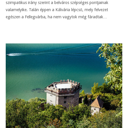
szimpatikus irány szerint a belváros szépséges pontjainak
valamelyike. Talán éppen a Kálvária lépcső, mely felvezet
egészen a Fellegvárba, ha nem vagytok még fáradtak…