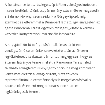
A Renaissance teraszrészlege szép időben valóságos kuriózum,
hiszen felettünk, tőlünk csupán néhány száz méterre magasodik
a Salamon-torony, szomszédunk a Görgey-lépcső, míg
szemközt az étteremmel a Duna-part látható, így lényegében az
egész Panoráma Terasz egyetlen fenséges „kilátó” a környék
közvetlen környezetének esszenciális látnivalóira.
A nagyjából 50 fő befogadására alkalmas tér kisebb
vendégszámú ceremóniák szervezésére talán az étterem
legtökéletesebb szakasza, bár fontos megjegyezni, hogy az
étterem látványos termei mellett a Panoráma Terasz felett
található Lovagterem is lenyűgöző opció, ha még komolyabb
vonzalmat éreztek a lovagkor iránt, s ezt szívesen
reprezentálnátok a ceremóniahelyszín megválasztásával is.
Kattints ide és ismerd meg a Renaissance Étterem
legkülönlegeseb termeit!