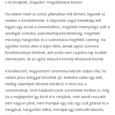
s ne kezdjetek „frappáns” megoldásokat keresni.
Ha valami miatt az utolsó pillanatban kell dönteni, legyetek ez
esetben is körültekintőek. A helyszínen végül mindeképp kell
legyen egy asztal a ceremóniához, megfelelő mennyiségű szék a
vendégek számára, parkolási/bejutási lehetőség, megfelelő
minőségű hangosítás és a számotokra megfelelő catering. Ha
egyetlen fontos elem is bajos lehet, annak sajnos szomorú
következményei lehetnek, ami aztán nem csupána nap további
eseményeire, de az egész esküvőre komoly kihatással lesznek.
A kiválasztott, leegyeztetett ceremónia helyszín tudjon róla, ha
valami plusz dologgal készültök (pl. énekelne valaki egy dalt,
esetleg valamilyen élőzenei attrakció is része lesz a
ceremóniának. Erről tudakolózzatok szeretteitek körében is, még
ha a meglepetést így kicsit el is rontjátok, mert annál rosszabb
nem nagyon jöhet, mint mondjuk egy srác egy szál gitárral és a
hangjával, hangosítás nélkül, mondjuk egy erdőszéli esküvőn,