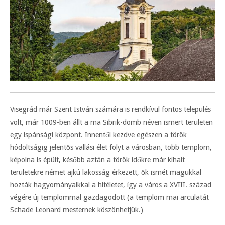
Visegrád már Szent István számára is rendkívül fontos település
volt, már 1009-ben állt a ma Sibrik-domb néven ismert területen
egy ispánsági központ. Innentől kezdve egészen a török
hódoltságig jelentős vallási élet folyt a városban, több templom,
képolna is épült, később aztán a török időkre már kihalt
területekre német ajkú lakosság érkezett, ők ismét magukkal
hozták hagyományaikkal a hitéletet, így a város a XVIII. század
végére új templommal gazdagodott (a templom mai arculatát
Schade Leonard mesternek köszönhetjük.)