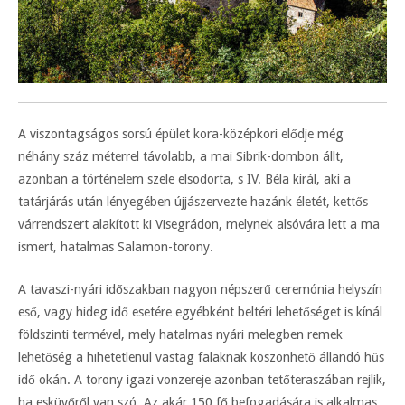
A viszontagságos sorsú épület kora-középkori elődje még
néhány száz méterrel távolabb, a mai Sibrik-dombon állt,
azonban a történelem szele elsodorta, s IV. Béla királ, aki a
tatárjárás után lényegében újjászervezte hazánk életét, kettős
várrendszert alakított ki Visegrádon, melynek alsóvára lett a ma
ismert, hatalmas Salamon-torony.
A tavaszi-nyári időszakban nagyon népszerű ceremónia helyszín
eső, vagy hideg idő esetére egyébként beltéri lehetőséget is kínál
földszinti termével, mely hatalmas nyári melegben remek
lehetőség a hihetetlenül vastag falaknak köszönhető állandó hűs
idő okán. A torony igazi vonzereje azonban tetőteraszában rejlik,
ha esküvőről van szó. Az akár 150 fő befogadására is alkalmas,