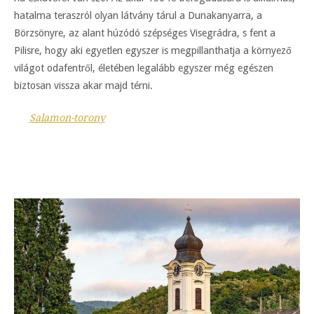
hatalma teraszról olyan látvány tárul a Dunakanyarra, a
Börzsönyre, az alant húzódó szépséges Visegrádra, s fent a
Pilisre, hogy aki egyetlen egyszer is megpillanthatja a környező
világot odafentről, életében legalább egyszer még egészen
biztosan vissza akar majd térni.
Salamon-torony