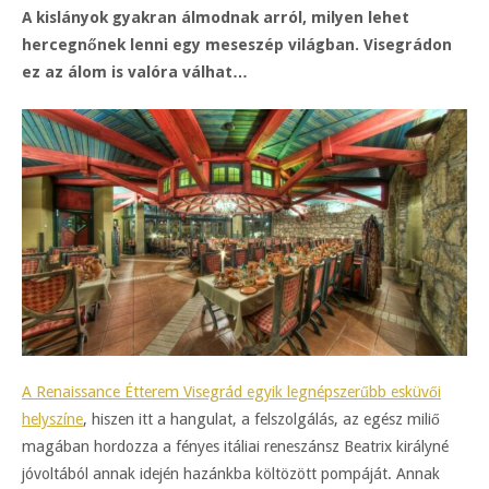
A kislányok gyakran álmodnak arról, milyen lehet
hercegnőnek lenni egy meseszép világban. Visegrádon
ez az álom is valóra válhat…
A Renaissance Étterem Visegrád egyik legnépszerűbb esküvői
helyszíne
, hiszen itt a hangulat, a felszolgálás, az egész miliő
magában hordozza a fényes itáliai reneszánsz Beatrix királyné
jóvoltából annak idején hazánkba költözött pompáját. Annak