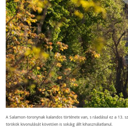
A Salamon-toronynak kalandos története van, s ráadásul ez a 13. sz
törökök kivonulását követően is sokáig állt kihasználatlanul.