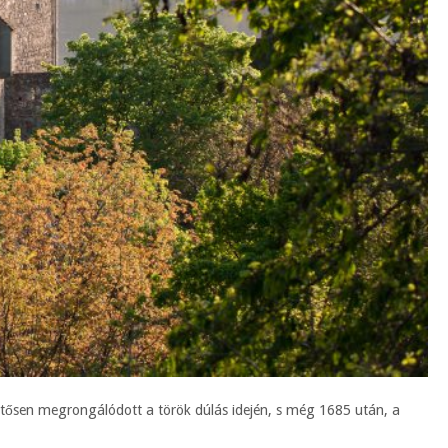
ntősen megrongálódott a török dúlás idején, s még 1685 után, a