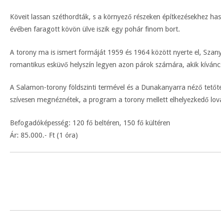
Köveit lassan széthordták, s a környező részeken építkezésekhez h
évében faragott kövön ülve iszik egy pohár finom bort.
A torony ma is ismert formáját 1959 és 1964 között nyerte el, Szany
romantikus esküvő helyszín legyen azon párok számára, akik kíváncs
A Salamon-torony földszinti termével és a Dunakanyarra néző tetőter
szívesen megnéznétek, a program a torony mellett elhelyezkedő lov
Befogadóképesség: 120 fő beltéren, 150 fő kültéren
Ár: 85.000.- Ft (1 óra)