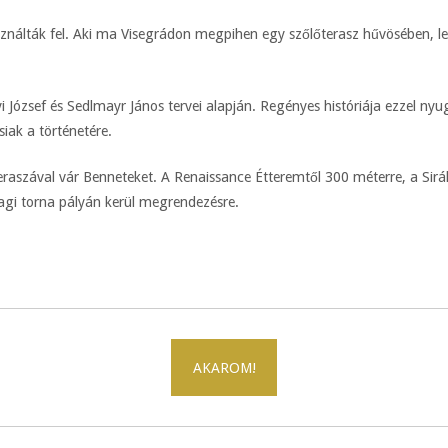
asználták fel. Aki ma Visegrádon megpihen egy szőlőterasz hűvösében, 
i József és Sedlmayr János tervei alapján. Regényes históriája ezzel ny
iak a történetére.
aszával vár Benneteket. A Renaissance Étteremtől 300 méterre, a Sirály
agi torna pályán kerül megrendezésre.
AKAROM!