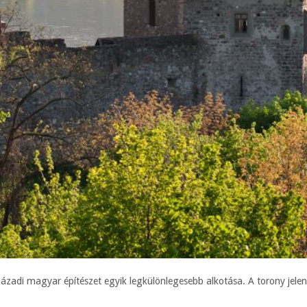
ázadi magyar építészet egyik legkülönlegesebb alkotása. A torony jele