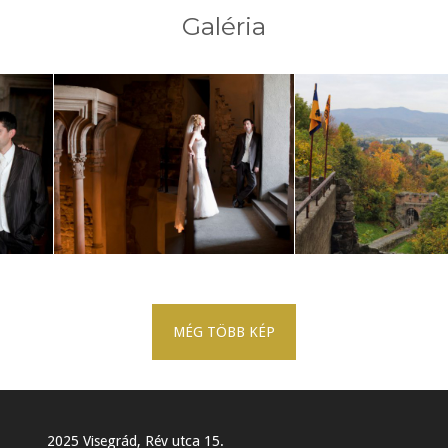
Galéria
MÉG TÖBB KÉP
2025 Visegrád, Rév utca 15.