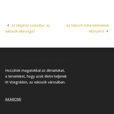
Az időjárás szeszélye, az
Az esküvői ruha bérlésének
Post
esküvők ellensége?
előnyeiről
navigation
ESKÜVŐI HELYSZÍNEK VISEGRÁDON
Hozzátok magatokkal az álmaitokat,
a terveiteket, hogy azok életre keljenek
itt Visegrádon, az esküvők városában.
AKAROM!