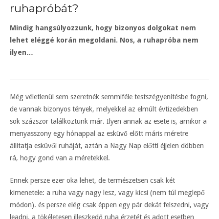
ruhapróbát?
Mindig hangsúlyozzunk, hogy bizonyos dolgokat nem
lehet eléggé korán megoldani. Nos, a ruhapróba nem
ilyen…
Még véletlenül sem szeretnék semmiféle testszégyenítésbe fogni,
de vannak bizonyos tények, melyekkel az elmúlt évtizedekben
sok százszor találkoztunk már. Ilyen annak az esete is, amikor a
menyasszony egy hónappal az esküvő előtt máris méretre
állítatja esküvői ruháját, aztán a Nagy Nap előtti éjjelen döbben
rá, hogy gond van a méretekkel.
Ennek persze ezer oka lehet, de természetsen csak két
kimenetele: a ruha vagy nagy lesz, vagy kicsi (nem túl meglepő
módon). és persze elég csak éppen egy pár dekát felszedni, vagy
leadni, a tökéletesen illeszkedő ruha érzetét és adott esetben