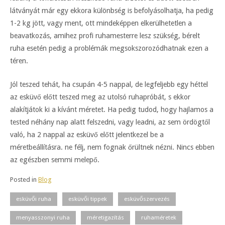
látványát már egy ekkora különbség is befolyásolhatja, ha pedig
1-2 kg jött, vagy ment, ott mindeképpen elkerülhetetlen a
beavatkozás, amihez profi ruhamesterre lesz szükség, bérelt
ruha esetén pedig a problémák megsokszorozódhatnak ezen a
téren.
Jól teszed tehát, ha csupán 4-5 nappal, de legfeljebb egy héttel
az esküvő előtt teszed meg az utolsó ruhapróbát, s ekkor
alakítjátok ki a kívánt méretet. Ha pedig tudod, hogy hajlamos a
tested néhány nap alatt felszedni, vagy leadni, az sem ördögtől
való, ha 2 nappal az esküvő előtt jelentkezel be a
méretbeállításra. ne félj, nem fognak őrültnek nézni. Nincs ebben
az egészben semmi melepő.
Posted in
Blog
esküvői ruha
esküvői tippek
esküvőszervezés
menyasszonyi ruha
méretigazítás
ruhaméretek