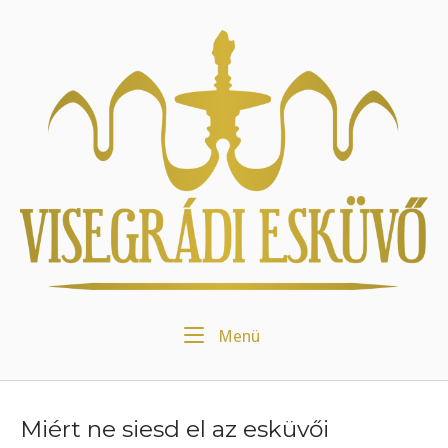
Skip
to
Home
content
Menu
Menü
Miért ne siesd el az esküvői