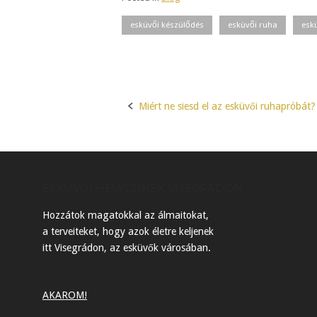
esküvői készülődés
esküvői ruha
esk
Miért ne siesd el az esküvői ruhapróbát?
Post
navigation
ESKÜVŐI HELYSZÍNEK VISEGRÁDON
Hozzátok magatokkal az álmaitokat,
a terveiteket, hogy azok életre keljenek
itt Visegrádon, az esküvők városában.
AKAROM!