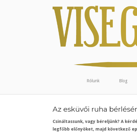
Rólunk
Blog
Az esküvői ruha bérlésé
Csináltassunk, vagy béreljünk? A kérd
legfőbb előnyöket, majd következő ep