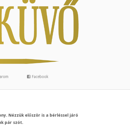
arom
Facebook
y. Nézzük először is a bérléssel járó
nk pár szót.