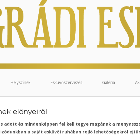
Helyszínek
Esküvőszervezés
Galéria
Ak
nek előnyeiről
és adott és mindenképpen fel kell tegye magának a menyasszon
izódunkban a saját esküvői ruhában rejlő lehetőségekről ejtü