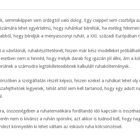
zzük, semmiképpen sem ördögtől való dolog. Egy cseppet sem csorbítja az
tő számára lehet egyértelmű, hogy ruhánkat béreltük, ha esetleg felismer
k abból, hogy béreljük a menyasszonyi ruhát, a XXI. századi Európában 
 a vásrlásnál, ruhakészíttetésnél, hiszen már kész modelleket próbálhat
setben nem is hinnéd, hogy melyik darab fog igazán jól állni, ám a kö
kerülnek a számodra legtökéletesebbnek kalkulált ruhaköltemények.
sönzőben a szolgáltatás részét képezi, hiszen ezeket a ruhákat lehet ol
fejthetőek legyenek, tehát attól sem kell tartanod, hogy egy adott ruh
l.
ra, összességében a ruhatematikára fordítandó idő kapcsán is összehas
terén nem is kívánsz a ruhán spórolni, azt akkor is tudnod kell, hogy na
ndezt könnyedén ki lehet váltani az esküvői ruha kölcsönzéssel.