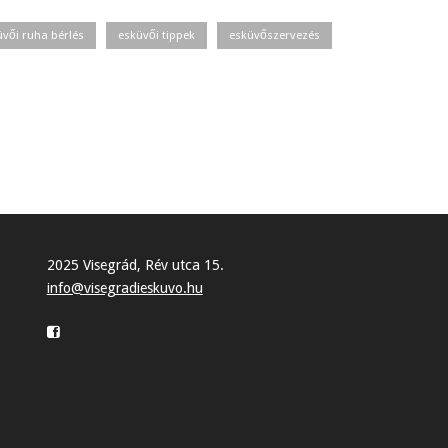
üvői ruha bérlés
esküvői tippek
esküvőszervezés
2025 Visegrád, Rév utca 15.
info@visegradieskuvo.hu