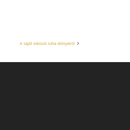
A saját esküvői ruha előnyeiről