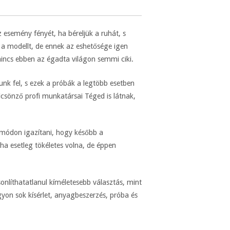
 esemény fényét, ha béreljük a ruhát, s
i a modellt, de ennek az eshetősége igen
nincs ebben az égadta világon semmi ciki.
unk fel, s ezek a próbák a legtöbb esetben
lcsönző profi munkatársai Téged is látnak,
y módon igazítani, hogy később a
a esetleg tökéletes volna, de éppen
onlíthatatlanul kíméletesebb választás, mint
gyon sok kísérlet, anyagbeszerzés, próba és