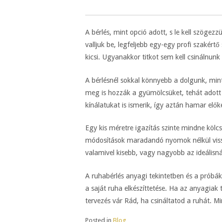
A bérlés, mint opció adott, s le kell szöge
valljuk be, legfeljebb egy-egy profi szakér
kicsi. Ugyanakkor titkot sem kell csinálnun
A bérlésnél sokkal könnyebb a dolgunk, mint
meg is hozzák a gyümölcsüket, tehát adott e
kínálatukat is ismerik, így aztán hamar elő
Egy kis méretre igazítás szinte mindne kölc
módosítások maradandó nyomok nélkül vissza
valamivel kisebb, vagy nagyobb az ideálisná
A ruhabérlés anyagi tekintetben és a próbák
a saját ruha elkészíttetése. Ha az anyagiak 
tervezés vár Rád, ha csináltatod a ruhát. Mi
Posted in
Blog