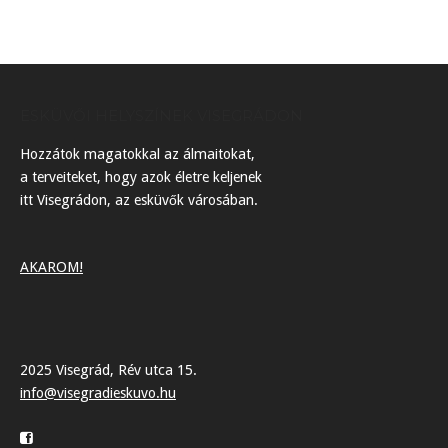
ESKÜVŐI HELYSZÍNEK VISEGRÁDON
Hozzátok magatokkal az álmaitokat,
a terveiteket, hogy azok életre keljenek
itt Visegrádon, az esküvők városában.
AKAROM!
2025 Visegrád, Rév utca 15.
info@visegradieskuvo.hu