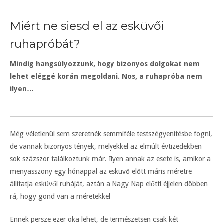
Miért ne siesd el az esküvői
ruhapróbát?
Mindig hangsúlyozzunk, hogy bizonyos dolgokat nem
lehet eléggé korán megoldani. Nos, a ruhapróba nem
ilyen…
Még véletlenül sem szeretnék semmiféle testszégyenítésbe fogni,
de vannak bizonyos tények, melyekkel az elmúlt évtizedekben
sok százszor találkoztunk már. Ilyen annak az esete is, amikor a
menyasszony egy hónappal az esküvő előtt máris méretre
állítatja esküvői ruháját, aztán a Nagy Nap előtti éjjelen döbben
rá, hogy gond van a méretekkel.
Ennek persze ezer oka lehet, de természetsen csak két