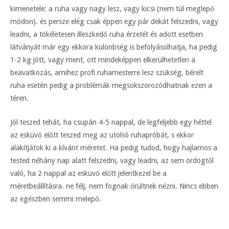
kimenetele: a ruha vagy nagy lesz, vagy kicsi (nem túl meglepő
módon). és persze elég csak éppen egy pár dekát felszedni, vagy
leadni, a tökéletesen illeszkedő ruha érzetét és adott esetben
látványát már egy ekkora különbség is befolyásolhatja, ha pedig
1-2 kg jött, vagy ment, ott mindeképpen elkerülhetetlen a
beavatkozás, amihez profi ruhamesterre lesz szükség, bérelt
ruha esetén pedig a problémák megsokszorozódhatnak ezen a
téren.
Jól teszed tehát, ha csupán 4-5 nappal, de legfeljebb egy héttel
az esküvő előtt teszed meg az utolsó ruhapróbát, s ekkor
alakítjátok ki a kívánt méretet. Ha pedig tudod, hogy hajlamos a
tested néhány nap alatt felszedni, vagy leadni, az sem ördögtől
való, ha 2 nappal az esküvő előtt jelentkezel be a
méretbeállításra. ne félj, nem fognak őrültnek nézni. Nincs ebben
az egészben semmi melepő.