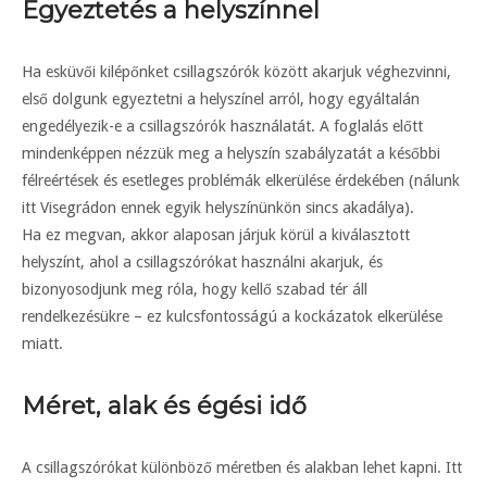
Egyeztetés a helyszínnel
Ha esküvői kilépőnket csillagszórók között akarjuk véghezvinni,
első dolgunk egyeztetni a helyszínel arról, hogy egyáltalán
engedélyezik-e a csillagszórók használatát. A foglalás előtt
mindenképpen nézzük meg a helyszín szabályzatát a későbbi
félreértések és esetleges problémák elkerülése érdekében (nálunk
itt Visegrádon ennek egyik helyszínünkön sincs akadálya).
Ha ez megvan, akkor alaposan járjuk körül a kiválasztott
helyszínt, ahol a csillagszórókat használni akarjuk, és
bizonyosodjunk meg róla, hogy kellő szabad tér áll
rendelkezésükre – ez kulcsfontosságú a kockázatok elkerülése
miatt.
Méret, alak és égési idő
A csillagszórókat különböző méretben és alakban lehet kapni. Itt