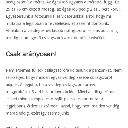
pedig számít a méret. Az égési idő ugyanis a mérettől függ. Ez
25 és 75 cm között mozog, az égési idő pedig 2 és 3 perc körüli.
Egyeztessünk a fotósunkkal és videósunkkal arról, hogy mi
mutatna a legjobban a felvételeken, és aszerint döntsünk.
Általában a vendégeknek kisebb csillagszórót szokás adni, míg
mindig akad egy fő csillagszóró a külön fotók kedvéért.
Csak arányosan!
Nem érdemes túl sok csillagszóróra költenünk a pénzünket. Nem
szükséges, hogy minden egyes vendég kezébe csillagszórót
adjunk. A legjobb, ha a vendég-csillagszóró arányt
megpróbáljuk 3 a 4-hez arányra belőni. Mivel a csillagszórós
jelenet mindenképpen este zajlik (hiszen ekkor mutat a
legjobban), érdemes számolni azzal, hogy nem minden vendég
marad eddig, ezért így számoljunk!