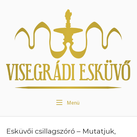
Skip
to
Home
content
Menu
Menü
Esküvői csillagszóró – Mutatjuk,