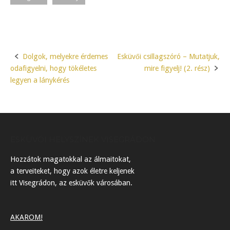
Dolgok, melyekre érdemes
Esküvői csillagszóró – Mutatjuk,
Post
odafigyelni, hogy tökéletes
mire figyelj! (2. rész)
navigation
legyen a lánykérés
ESKÜVŐI HELYSZÍNEK VISEGRÁDON
Hozzátok magatokkal az álmaitokat,
a terveiteket, hogy azok életre keljenek
itt Visegrádon, az esküvők városában.
AKAROM!