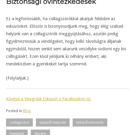
Biztonsági óvintézkedések
Ez a legfontosabb, ha csillagszórókkal akarjuk feldobni az
esküvőnket. Először is bizonyosodjunk meg, hogy elég szabad
helyünk van a csillagszórók meggyújtásához, azután pedig
figyelmeztessük a vendégeket, hogy kellő távolságra álljanak
egymástól, hiszen senkit sem akarunk veszélybe sodorni egy kis
csillogásért. Ezen kívül jelöljünk ki néhány embert, aki
mindeközben a gyerekeket tartja szemmel.
(Folytatjuk.)
Kövesd a Visegrádi Esküvőt a Facebookon is!
Posted in
Blog
csillagszóró
esküvői helyszín
esküvőszervezés
hangulat
látvány