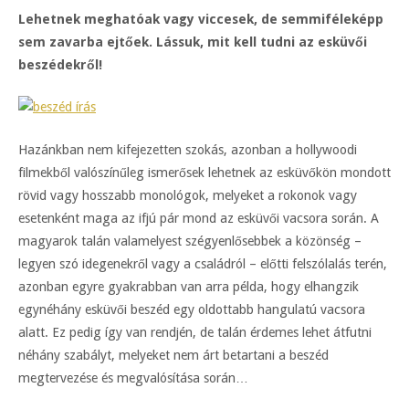
Lehetnek meghatóak vagy viccesek, de semmiféleképp
sem zavarba ejtőek. Lássuk, mit kell tudni az esküvői
beszédekről!
Hazánkban nem kifejezetten szokás, azonban a hollywoodi
filmekből valószínűleg ismerősek lehetnek az esküvőkön mondott
rövid vagy hosszabb monológok, melyeket a rokonok vagy
esetenként maga az ifjú pár mond az esküvői vacsora során. A
magyarok talán valamelyest szégyenlősebbek a közönség –
legyen szó idegenekről vagy a családról – előtti felszólalás terén,
azonban egyre gyakrabban van arra példa, hogy elhangzik
egynéhány esküvői beszéd egy oldottabb hangulatú vacsora
alatt. Ez pedig így van rendjén, de talán érdemes lehet átfutni
néhány szabályt, melyeket nem árt betartani a beszéd
megtervezése és megvalósítása során…