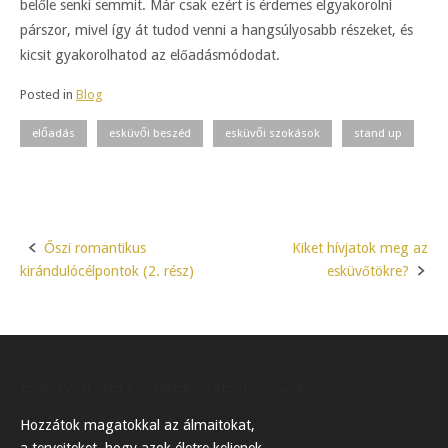
belőle senki semmit. Már csak ezért is érdemes elgyakorolni
párszor, mivel így át tudod venni a hangsúlyosabb részeket, és
kicsit gyakorolhatod az előadásmódodat.
Posted in
Blog
előadás
esküvői beszéd
esküvői szokások
stand up
Őszi romantikus
Kiket hívjatok meg az
Post
kirándulócélpontok (2. rész)
esküvőtökre?
navigation
ESKÜVŐI HELYSZÍNEK VISEGRÁDON
Hozzátok magatokkal az álmaitokat,
a terveiteket, hogy azok életre keljenek