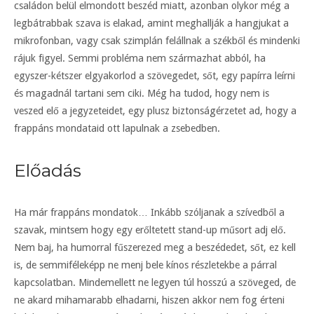
családon belül elmondott beszéd miatt, azonban olykor még a
legbátrabbak szava is elakad, amint meghallják a hangjukat a
mikrofonban, vagy csak szimplán felállnak a székből és mindenki
rájuk figyel. Semmi probléma nem származhat abból, ha
egyszer-kétszer elgyakorlod a szövegedet, sőt, egy papírra leírni
és magadnál tartani sem ciki. Még ha tudod, hogy nem is
veszed elő a jegyzeteidet, egy plusz biztonságérzetet ad, hogy a
frappáns mondataid ott lapulnak a zsebedben.
Előadás
Ha már frappáns mondatok… Inkább szóljanak a szívedből a
szavak, mintsem hogy egy erőltetett stand-up műsort adj elő.
Nem baj, ha humorral fűszerezed meg a beszédedet, sőt, ez kell
is, de semmiféleképp ne menj bele kínos részletekbe a párral
kapcsolatban. Mindemellett ne legyen túl hosszú a szöveged, de
ne akard mihamarabb elhadarni, hiszen akkor nem fog érteni