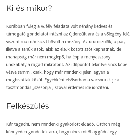
Ki és mikor?
Korábban főleg a vőfély feladata volt néhány kedves és
támogató gondolatot intézni az újdonsült ara és a vőlegény felé,
viszont ma már kicsit bővült a mezőny. Az örömszülők, a pár,
illetve a tanúk azok, akik az elsők között szót kaphatnak, de
manapság már nem meglepő, ha épp a menyasszony
unokabátyja ragad mikrofont. Az időpontot tekintve sincs kőbe
vésve semmi, csak, hogy már mindenki jelen legyen a
meghívottak közül. Egyébként elsősorban a vacsora eleje a
tósztmondás „szezonja”, szóval érdemes ide időzíteni.
Felkészülés
Kár tagadni, nem mindenki gyakorlott előadó. Otthon még
könnyeden gondoltok arra, hogy nincs mitől aggódni egy