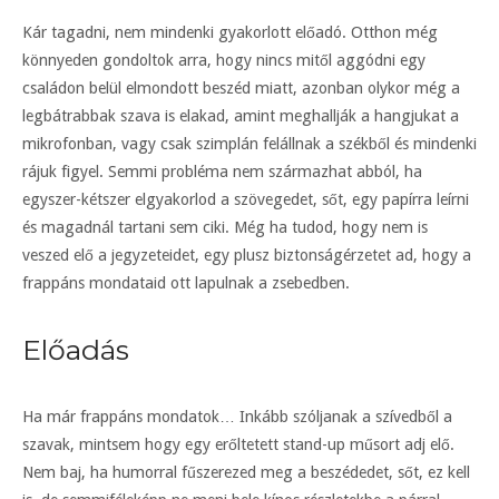
Kár tagadni, nem mindenki gyakorlott előadó. Otthon még
könnyeden gondoltok arra, hogy nincs mitől aggódni egy
családon belül elmondott beszéd miatt, azonban olykor még a
legbátrabbak szava is elakad, amint meghallják a hangjukat a
mikrofonban, vagy csak szimplán felállnak a székből és mindenki
rájuk figyel. Semmi probléma nem származhat abból, ha
egyszer-kétszer elgyakorlod a szövegedet, sőt, egy papírra leírni
és magadnál tartani sem ciki. Még ha tudod, hogy nem is
veszed elő a jegyzeteidet, egy plusz biztonságérzetet ad, hogy a
frappáns mondataid ott lapulnak a zsebedben.
Előadás
Ha már frappáns mondatok… Inkább szóljanak a szívedből a
szavak, mintsem hogy egy erőltetett stand-up műsort adj elő.
Nem baj, ha humorral fűszerezed meg a beszédedet, sőt, ez kell