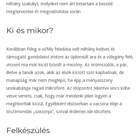
néhány szabályt, melyeket nem árt betartani a beszéd
megtervezése és megvalósítása során…
Ki és mikor?
Korábban főleg a vőfély feladata volt néhány kedves és
támogató gondolatot intézni az újdonsült ara és a vőlegény felé,
viszont ma már kicsit bővült a mezőny. Az örömszülők, a pár,
illetve a tanúk azok, akik az elsők között szót kaphatnak, de
manapság már nem meglepő, ha épp a menyasszony
unokabátyja ragad mikrofont. Az időpontot tekintve sincs kőbe
vésve semmi, csak, hogy már mindenki jelen legyen a
meghívottak közül. Egyébként elsősorban a vacsora eleje a
tósztmondás „szezonja”, szóval érdemes ide időzíteni.
Felkészülés