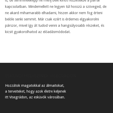
is, de semmiféleképp ne menj bele kínos részletekbe a párral
kapcsolatban. Mindemellett ne legyen túl hosszú a szöveged, de
ne akard mihamarabb elhadarni, hiszen akkor nem fog érteni
belőle senki semmit. Már csak ezért is érdemes elgyakorolni
párszor, mivel így át tudod venni a hangsúlyosabb részeket, és
kicsit gyakorolhatod az előadásmódodat.
ESKÜVŐI HELYSZÍNEK VISEGRÁDON
Hozzátok magatokkal az álmaitokat,
a terveiteket, hogy azok életre keljenek
itt Visegrádon, az esküvők városában.