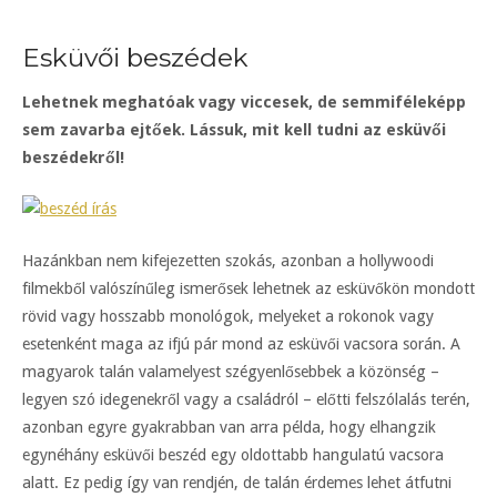
Esküvői beszédek
Lehetnek meghatóak vagy viccesek, de semmiféleképp
sem zavarba ejtőek. Lássuk, mit kell tudni az esküvői
beszédekről!
Hazánkban nem kifejezetten szokás, azonban a hollywoodi
filmekből valószínűleg ismerősek lehetnek az esküvőkön mondott
rövid vagy hosszabb monológok, melyeket a rokonok vagy
esetenként maga az ifjú pár mond az esküvői vacsora során. A
magyarok talán valamelyest szégyenlősebbek a közönség –
legyen szó idegenekről vagy a családról – előtti felszólalás terén,
azonban egyre gyakrabban van arra példa, hogy elhangzik
egynéhány esküvői beszéd egy oldottabb hangulatú vacsora
alatt. Ez pedig így van rendjén, de talán érdemes lehet átfutni