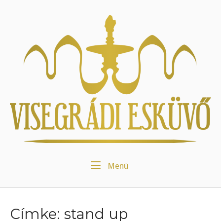
Skip
to
Home
content
Menu
Menü
Címke:
stand up