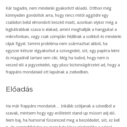
Kár tagadni, nem mindenki gyakorlott előadó. Otthon még
könnyeden gondoltok arra, hogy nincs mitől aggódni egy
családon belül elmondott beszéd miatt, azonban olykor még a
legbátrabbak szava is elakad, amint meghallják a hangjukat a
mikrofonban, vagy csak szimplán felállnak a székből és mindenki
rájuk figyel. Semmi probléma nem származhat abból, ha
egyszer-kétszer elgyakorlod a szövegedet, sőt, egy papírra leírni
és magadnál tartani sem ciki. Még ha tudod, hogy nem is
veszed elő a jegyzeteidet, egy plusz biztonságérzetet ad, hogy a
frappáns mondataid ott lapulnak a zsebedben.
Előadás
Ha már frappáns mondatok… Inkább szóljanak a szívedből a
szavak, mintsem hogy egy erőltetett stand-up műsort adj elő.
Nem baj, ha humorral fűszerezed meg a beszédedet, sőt, ez kell