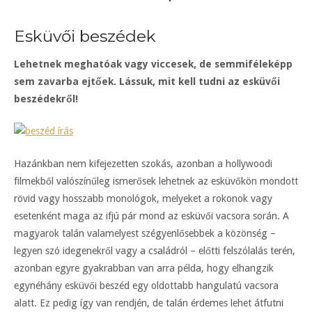
Esküvői beszédek
Lehetnek meghatóak vagy viccesek, de semmiféleképp
sem zavarba ejtőek. Lássuk, mit kell tudni az esküvői
beszédekről!
Hazánkban nem kifejezetten szokás, azonban a hollywoodi
filmekből valószínűleg ismerősek lehetnek az esküvőkön mondott
rövid vagy hosszabb monológok, melyeket a rokonok vagy
esetenként maga az ifjú pár mond az esküvői vacsora során. A
magyarok talán valamelyest szégyenlősebbek a közönség –
legyen szó idegenekről vagy a családról – előtti felszólalás terén,
azonban egyre gyakrabban van arra példa, hogy elhangzik
egynéhány esküvői beszéd egy oldottabb hangulatú vacsora
alatt. Ez pedig így van rendjén, de talán érdemes lehet átfutni