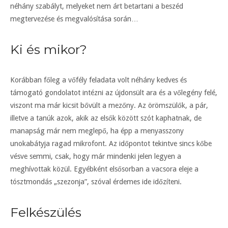
néhány szabályt, melyeket nem árt betartani a beszéd
megtervezése és megvalósítása során…
Ki és mikor?
Korábban főleg a vőfély feladata volt néhány kedves és
támogató gondolatot intézni az újdonsült ara és a vőlegény felé,
viszont ma már kicsit bővült a mezőny. Az örömszülők, a pár,
illetve a tanúk azok, akik az elsők között szót kaphatnak, de
manapság már nem meglepő, ha épp a menyasszony
unokabátyja ragad mikrofont. Az időpontot tekintve sincs kőbe
vésve semmi, csak, hogy már mindenki jelen legyen a
meghívottak közül. Egyébként elsősorban a vacsora eleje a
tósztmondás „szezonja”, szóval érdemes ide időzíteni.
Felkészülés