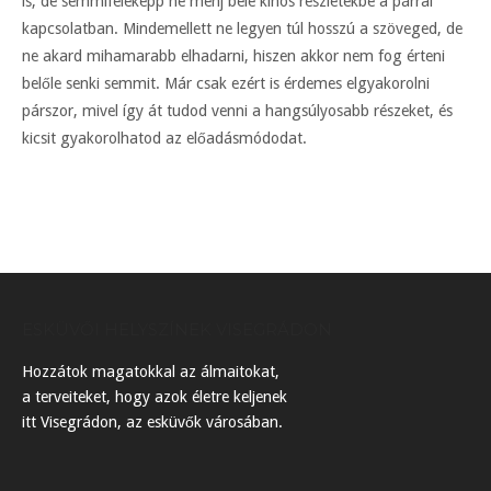
is, de semmiféleképp ne menj bele kínos részletekbe a párral
kapcsolatban. Mindemellett ne legyen túl hosszú a szöveged, de
ne akard mihamarabb elhadarni, hiszen akkor nem fog érteni
belőle senki semmit. Már csak ezért is érdemes elgyakorolni
párszor, mivel így át tudod venni a hangsúlyosabb részeket, és
kicsit gyakorolhatod az előadásmódodat.
ESKÜVŐI HELYSZÍNEK VISEGRÁDON
Hozzátok magatokkal az álmaitokat,
a terveiteket, hogy azok életre keljenek
itt Visegrádon, az esküvők városában.