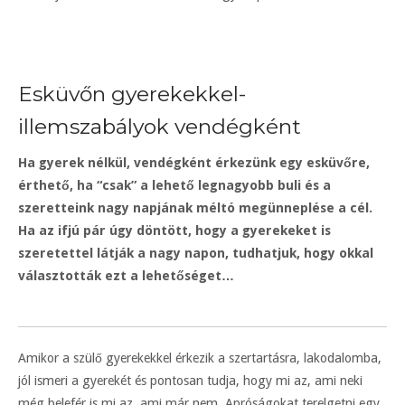
Esküvőn gyerekekkel-
illemszabályok vendégként
Ha gyerek nélkül, vendégként érkezünk egy esküvőre,
érthető, ha “csak” a lehető legnagyobb buli és a
szeretteink nagy napjának méltó megünneplése a cél.
Ha az ifjú pár úgy döntött, hogy a gyerekeket is
szeretettel látják a nagy napon, tudhatjuk, hogy okkal
választották ezt a lehetőséget…
Amikor a szülő gyerekekkel érkezik a szertartásra, lakodalomba,
jól ismeri a gyerekét és pontosan tudja, hogy mi az, ami neki
még belefér is mi az, ami már nem. Apróságokat terelgetni egy