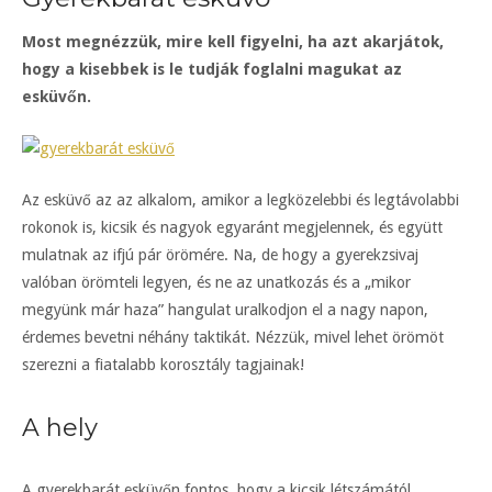
Most megnézzük, mire kell figyelni, ha azt akarjátok,
hogy a kisebbek is le tudják foglalni magukat az
esküvőn.
Az esküvő az az alkalom, amikor a legközelebbi és legtávolabbi
rokonok is, kicsik és nagyok egyaránt megjelennek, és együtt
mulatnak az ifjú pár örömére. Na, de hogy a gyerekzsivaj
valóban örömteli legyen, és ne az unatkozás és a „mikor
megyünk már haza” hangulat uralkodjon el a nagy napon,
érdemes bevetni néhány taktikát. Nézzük, mivel lehet örömöt
szerezni a fiatalabb korosztály tagjainak!
A hely
A gyerekbarát esküvőn fontos, hogy a kicsik létszámától