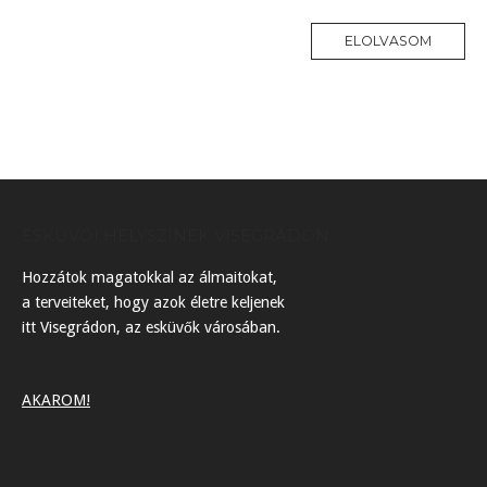
ELOLVASOM
ESKÜVŐI HELYSZÍNEK VISEGRÁDON
Hozzátok magatokkal az álmaitokat,
a terveiteket, hogy azok életre keljenek
itt Visegrádon, az esküvők városában.
AKAROM!