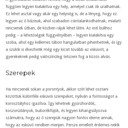
függően legyen kialakítva egy hely, amelyet csak ők uralhatnak.
Ez lehet asztal vagy akár egy helyiség is, de a lényeg, hogy ez
legyen az ő bázisuk, ahol szabadon csintalankodhatnak, mialatt
nincsenek útban, de közben rájuk lehet látni. Az esti bulihoz
pedig – a lehetőségek függvényében – legyen kialakítva egy
szoba, ahol egy kellemes tábori hangulatban pihenhetnek, és így
a szülők is élvezhetik még egy kicsit tovább az esküvőt, a
gyerekeknek pedig valószínűleg tetszeni fog a közös alvás.
Szerepek
Ha nincsenek sokan a porontyok, akkor szét lehet osztani
közöttük különféle esküvői szerepeket, nyilván a fontosságot a
korosztályhoz igazítva. Így lehetnek gyűrűhordók,
koszorúslányok, buborékfújók, és legyen kihangsúlyozva
számukra, hogy az ő szerepük nagyon fontos eleme annak,
hogy az esküvő rendben menjen. Persze emellett érdemes nekik