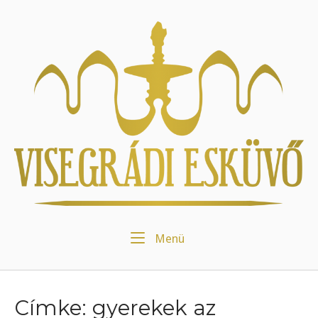
Skip
to
Home
content
Menu
Menü
Címke:
gyerekek az