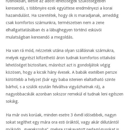
rutinokban, illetve az adott lehetőségek szűkösségében
keresendő, s többnyire ezek együttese eredményezi a korai
hazaindulást. Ha szeretétek, hogy ők is maradjanak, ameddig
csak komfortos számunkra, természetsen nem a zene
elhallgattatásában és a lábujjhegyen történő esküvői
mulatságban keresendő a megoldás.
Ha van rá mód, nézzetek utána olyan szállásnak számukra,
melyek egyrészt kifizethető áron tudnak komfortos ottalvási
lehetőséget biztosítani, másrészt azt is gondoljátok végig
közösen, hogy a kicsik hány évesek. A babák esetében persze
kötöttebb a helyzet (bár egy baba istenien elaltatható szinte
bárhol, s a szülők ezután felváltva vigyázhatnak rá), a
nagyobbacskák azonban sokszor remekül el tudnak leni egészen
sokáig.
Ha már ovis korúak, minden esetre 3 évnél idősebbek, nagyn
sokat segíthet egy mára ora esti óráktól, vagy akár délutántól
működö „gyerekszoba”, melyre szakavatott pedagógusokat is