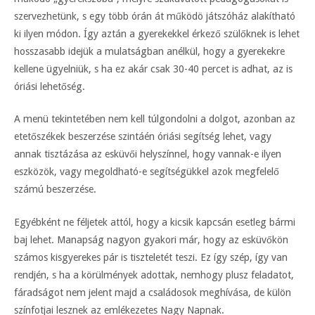
szervezhetünk, s egy több órán át működö játszóház alakítható
ki ilyen módon. Így aztán a gyerekekkel érkező szülőknek is lehet
hosszasabb idejük a mulatságban anélkül, hogy a gyerekekre
kellene ügyelniük, s ha ez akár csak 30-40 percet is adhat, az is
óriási lehetőség.
A menü tekintetében nem kell túlgondolni a dolgot, azonban az
etetőszékek beszerzése szintáén óriási segítség lehet, vagy
annak tisztázása az esküvői helyszínnel, hogy vannak-e ilyen
eszközök, vagy megoldható-e segítségükkel azok megfelelő
számú beszerzése.
Egyébként ne féljetek attól, hogy a kicsik kapcsán esetleg bármi
baj lehet. Manapság nagyon gyakori már, hogy az esküvőkön
számos kisgyerekes pár is tiszteletét teszi. Ez így szép, így van
rendjén, s ha a körülmények adottak, nemhogy plusz feladatot,
fáradságot nem jelent majd a családosok meghívása, de külön
színfotjai lesznek az emlékezetes Nagy Napnak.