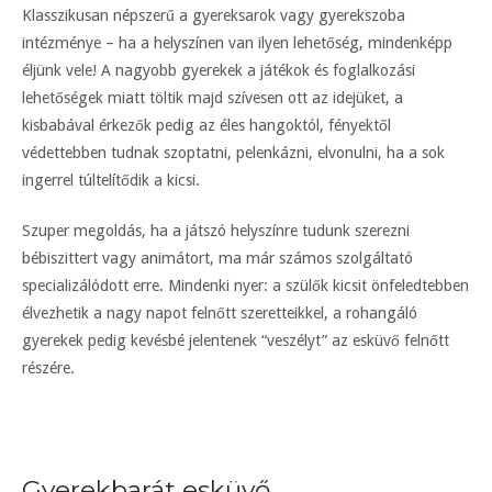
Klasszikusan népszerű a gyereksarok vagy gyerekszoba
intézménye – ha a helyszínen van ilyen lehetőség, mindenképp
éljünk vele! A nagyobb gyerekek a játékok és foglalkozási
lehetőségek miatt töltik majd szívesen ott az idejüket, a
kisbabával érkezők pedig az éles hangoktól, fényektől
védettebben tudnak szoptatni, pelenkázni, elvonulni, ha a sok
ingerrel túltelítődik a kicsi.
Szuper megoldás, ha a játszó helyszínre tudunk szerezni
bébiszittert vagy animátort, ma már számos szolgáltató
specializálódott erre. Mindenki nyer: a szülők kicsit önfeledtebben
élvezhetik a nagy napot felnőtt szeretteikkel, a rohangáló
gyerekek pedig kevésbé jelentenek “veszélyt” az esküvő felnőtt
részére.
Gyerekbarát esküvő