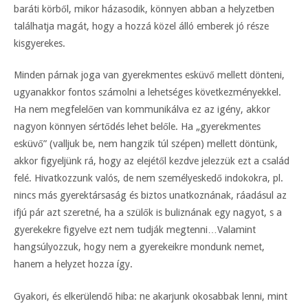
baráti körből, mikor házasodik, könnyen abban a helyzetben
találhatja magát, hogy a hozzá közel álló emberek jó része
kisgyerekes.
Minden párnak joga van gyerekmentes esküvő mellett dönteni,
ugyanakkor fontos számolni a lehetséges következményekkel.
Ha nem megfelelően van kommunikálva ez az igény, akkor
nagyon könnyen sértődés lehet belőle. Ha „gyerekmentes
esküvő” (valljuk be, nem hangzik túl szépen) mellett döntünk,
akkor figyeljünk rá, hogy az elejétől kezdve jelezzük ezt a család
felé. Hivatkozzunk valós, de nem személyeskedő indokokra, pl.
nincs más gyerektársaság és biztos unatkoznának, ráadásul az
ifjú pár azt szeretné, ha a szülők is buliznának egy nagyot, s a
gyerekekre figyelve ezt nem tudják megtenni…
Valamint
hangsúlyozzuk, hogy nem a gyerekeikre mondunk nemet,
hanem a helyzet hozza így.
Gyakori, és elkerülendő hiba: ne akarjunk okosabbak lenni, mint