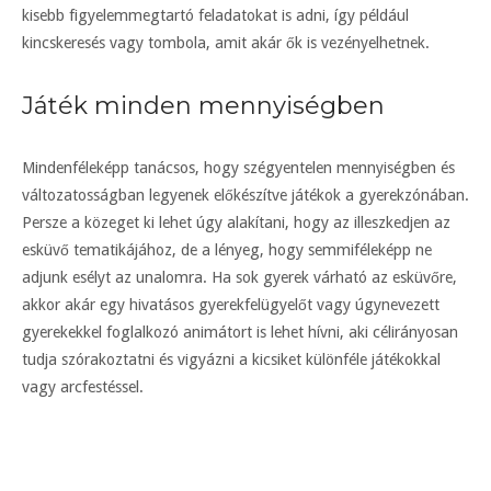
kisebb figyelemmegtartó feladatokat is adni, így például
kincskeresés vagy tombola, amit akár ők is vezényelhetnek.
Játék minden mennyiségben
Mindenféleképp tanácsos, hogy szégyentelen mennyiségben és
változatosságban legyenek előkészítve játékok a gyerekzónában.
Persze a közeget ki lehet úgy alakítani, hogy az illeszkedjen az
esküvő tematikájához, de a lényeg, hogy semmiféleképp ne
adjunk esélyt az unalomra. Ha sok gyerek várható az esküvőre,
akkor akár egy hivatásos gyerekfelügyelőt vagy úgynevezett
gyerekekkel foglalkozó animátort is lehet hívni, aki célirányosan
tudja szórakoztatni és vigyázni a kicsiket különféle játékokkal
vagy arcfestéssel.