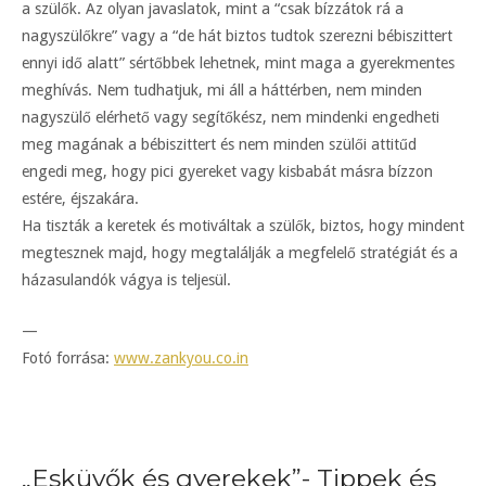
a szülők. Az olyan javaslatok, mint a “csak bízzátok rá a
nagyszülőkre” vagy a “de hát biztos tudtok szerezni bébiszittert
ennyi idő alatt” sértőbbek lehetnek, mint maga a gyerekmentes
meghívás. Nem tudhatjuk, mi áll a háttérben, nem minden
nagyszülő elérhető vagy segítőkész, nem mindenki engedheti
meg magának a bébiszittert és nem minden szülői attitűd
engedi meg, hogy pici gyereket vagy kisbabát másra bízzon
estére, éjszakára.
Ha tiszták a keretek és motiváltak a szülők, biztos, hogy mindent
megtesznek majd, hogy megtalálják a megfelelő stratégiát és a
házasulandók vágya is teljesül.
—
Fotó forrása:
www.zankyou.co.in
„Esküvők és gyerekek”- Tippek és