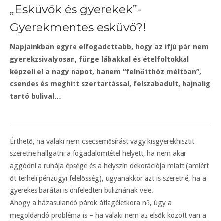
„Esküvők és gyerekek”-
Gyerekmentes esküvő?!
Napjainkban egyre elfogadottabb, hogy az ifjú pár nem
gyerekzsivalyosan, fürge lábakkal és ételfoltokkal
képzeli el a nagy napot, hanem “felnőtthöz méltóan”,
csendes és meghitt szertartással, felszabadult, hajnalig
tartó bulival…
Érthető, ha valaki nem csecsemősírást vagy kisgyerekhisztit
szeretne hallgatni a fogadalomtétel helyett, ha nem akar
aggódni a ruhája épsége és a helyszín dekorációja miatt (amiért
őt terheli pénzügyi felelősség), ugyanakkor azt is szeretné, ha a
gyerekes barátai is önfeledten buliznának vele.
Ahogy a házasulandó párok átlagéletkora nő, úgy a
megoldandó probléma is – ha valaki nem az elsők között van a