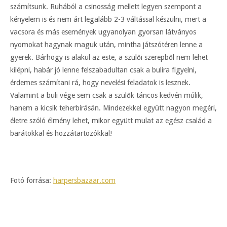
számítsunk. Ruhából a csinosság mellett legyen szempont a
kényelem is és nem árt legalább 2-3 váltással készülni, mert a
vacsora és más események ugyanolyan gyorsan látványos
nyomokat hagynak maguk után, mintha játszótéren lenne a
gyerek. Bárhogy is alakul az este, a szülői szerepből nem lehet
kilépni, habár jó lenne felszabadultan csak a bulira figyelni,
érdemes számítani rá, hogy nevelési feladatok is lesznek.
Valamint a buli vége sem csak a szülők táncos kedvén múlik,
hanem a kicsik teherbírásán. Mindezekkel együtt nagyon megéri,
életre szóló élmény lehet, mikor együtt mulat az egész család a
barátokkal és hozzátartozókkal!
Fotó forrása:
harpersbazaar.com