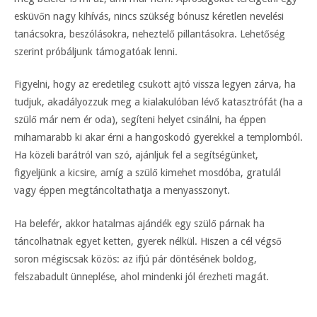
esküvőn nagy kihívás, nincs szükség bónusz kéretlen nevelési
tanácsokra, beszólásokra, neheztelő pillantásokra. Lehetőség
szerint próbáljunk támogatóak lenni.
Figyelni, hogy az eredetileg csukott ajtó vissza legyen zárva, ha
tudjuk, akadályozzuk meg a kialakulóban lévő katasztrófát (ha a
szülő már nem ér oda), segíteni helyet csinálni, ha éppen
mihamarabb ki akar érni a hangoskodó gyerekkel a templomból.
Ha közeli barátról van szó, ajánljuk fel a segítségünket,
figyeljünk a kicsire, amíg a szülő kimehet mosdóba, gratulál
vagy éppen megtáncoltathatja a menyasszonyt.
Ha belefér, akkor hatalmas ajándék egy szülő párnak ha
táncolhatnak egyet ketten, gyerek nélkül. Hiszen a cél végső
soron mégiscsak közös: az ifjú pár döntésének boldog,
felszabadult ünneplése, ahol mindenki jól érezheti magát.