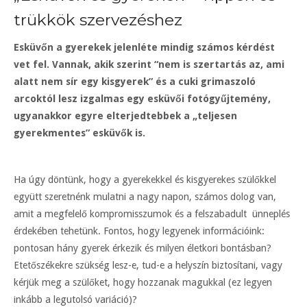
trükkök szervezéshez
Esküvőn a gyerekek jelenléte mindig számos kérdést
vet fel. Vannak, akik szerint “nem is szertartás az, ami
alatt nem sír egy kisgyerek” és a cuki grimaszoló
arcoktól lesz izgalmas egy esküvői fotógyűjtemény,
ugyanakkor egyre elterjedtebbek a „teljesen
gyerekmentes” esküvők is.
Ha úgy döntünk, hogy a gyerekekkel és kisgyerekes szülőkkel
együtt szeretnénk mulatni a nagy napon, számos dolog van,
amit a megfelelő kompromisszumok és a felszabadult ünneplés
érdekében tehetünk. Fontos, hogy legyenek információink:
pontosan hány gyerek érkezik és milyen életkori bontásban?
Etetőszékekre szükség lesz-e, tud-e a helyszín biztosítani, vagy
kérjük meg a szülőket, hogy hozzanak magukkal (ez legyen
inkább a legutolsó variáció)?