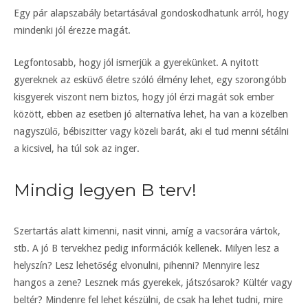
Egy pár alapszabály betartásával gondoskodhatunk arról, hogy
mindenki jól érezze magát.
Legfontosabb, hogy jól ismerjük a gyerekünket. A nyitott
gyereknek az esküvő életre szóló élmény lehet, egy szorongóbb
kisgyerek viszont nem biztos, hogy jól érzi magát sok ember
között, ebben az esetben jó alternatíva lehet, ha van a közelben
nagyszülő, bébiszitter vagy közeli barát, aki el tud menni sétálni
a kicsivel, ha túl sok az inger.
Mindig legyen B terv!
Szertartás alatt kimenni, nasit vinni, amíg a vacsorára vártok,
stb. A jó B tervekhez pedig információk kellenek. Milyen lesz a
helyszín? Lesz lehetőség elvonulni, pihenni? Mennyire lesz
hangos a zene? Lesznek más gyerekek, játszósarok? Kültér vagy
beltér? Mindenre fel lehet készülni, de csak ha lehet tudni, mire