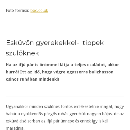
Fotó forrása:
bbc.co.uk
Esküvőn gyerekekkel- tippek
szülőknek
Ha az ifjú pár is örömmel látja a teljes családot, akkor
hurrá! Itt az idő, hogy végre egyszerre bulizhasson
csinos ruhában mindenki!
Ugyanakkor minden szülőnek fontos emlékeztetnie magát, hogy
habár a nyakkendős-pörgős ruhás gyerekük nagyon bájos, de az
esküvő első sorban az ifjú pár ünnepe és ennek így is kell
maradnia.