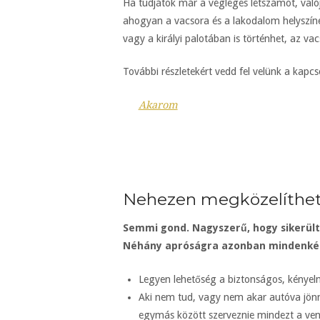
Ha tudjátok már a végleges létszámot, való
ahogyan a vacsora és a lakodalom helyszínét
vagy a királyi palotában is történhet, az v
További részletekért vedd fel velünk a kapcsol
Akarom
Nehezen megközelíthető
Semmi gond. Nagyszerű, hogy sikerül
Néhány apróságra azonban mindenképp
Legyen lehetőség a biztonságos, kényel
Aki nem tud, vagy nem akar autóva jönni
egymás között szerveznie mindezt a ve