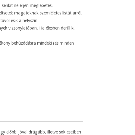
 senkit ne érjen meglepetés.
zítsetek magatoknak szemléletes listát arról,
ávol esik a helyszín.
yek viszonylatában. Ha élesben derül ki,
atékony behúzódásra mindeki (és minden
gy előbbi jóval drágább, illetve sok esetben