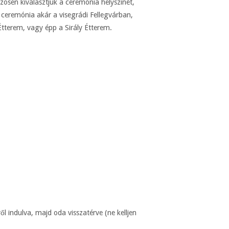
ösen kiválasztjuk a ceremónia helyszínét,
 ceremónia akár a visegrádi Fellegvárban,
Étterem, vagy épp a Sirály Étterem.
 indulva, majd oda visszatérve (ne kelljen