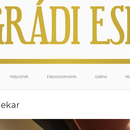
Helyszínek
Esküvőszervezés
Galéria
Ak
nekar