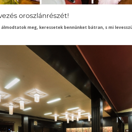
vezés oroszlánrészét!
t álmodtatok meg, keressetek bennünket bátran, s mi levesszü