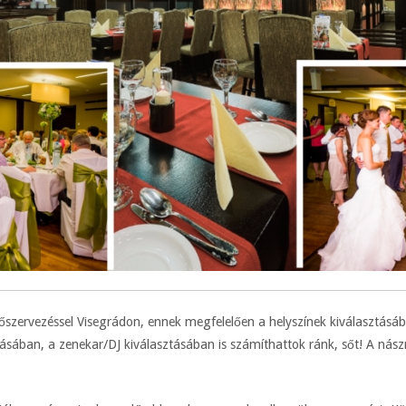
szervezéssel Visegrádon, ennek megfelelően a helyszínek kiválasztásáb
sában, a zenekar/DJ kiválasztásában is számíthattok ránk, sőt! A nászn