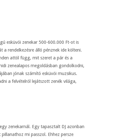
gú esküvői zenekar 500-600.000 Ft-ot is
a rendelkezésre álló pénznek ide költeni.
en attól függ, mit szeret a pár és a
s midi zenealapos megoldásban gondolkodni,
májában jónak számító esküvői muzsikus.
i a felvételről lejátszott zenék világa,
 egy zenekarnál. Egy tapasztalt DJ azonban
 pillanathoz mi passzol. Ehhez persze