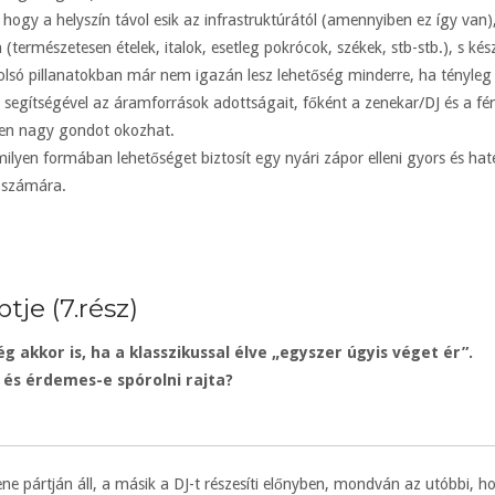
ogy a helyszín távol esik az infrastruktúrától (amennyiben ez így van),
természetesen ételek, italok, esetleg pokrócok, székek, stb-stb.), s kés
lsó pillanatokban már nem igazán lesz lehetőség minderre, ha tényleg t
segítségével az áramforrások adottságait, főként a zenekar/DJ és a fén
gen nagy gondot okozhat.
milyen formában lehetőséget biztosít egy nyári zápor elleni gyors és h
) számára.
tje (7.rész)
g akkor is, ha a klasszikussal élve „egyszer úgyis véget ér”.
a és érdemes-e spórolni rajta?
ene pártján áll, a másik a DJ-t részesíti előnyben, mondván az utóbbi, ho