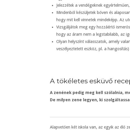
Jelezzétek a vendégeknek egyértelműen, h
Mindenből készüljetek bőven és alaposan (
hogy mit kell vinnetek mindeképp. Az uto
Vizsgáljátok meg egy hozzáértő ismerős 
hogy az áram nem a legstabilabb, az i
Olyan helyszínt válasszatok, amely vala
veszélyeztetett eszköz, pl. a hangosítás
A tökéletes esküvő recep
A zenének pedig meg kell szólalnia, mé
De milyen zene legyen, ki szolgáltass
Alapvetően két iskola van, az egyik az élő z