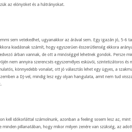
zzük az előnyöket és a hátrányokat.
emmi sem vetekedhet, ugyanakkor az árával sem. Egy igazán jó, 5-6 ta
kkora kiadásnak számít, hogy egyszerűen ésszerűtlenség ekkora arányát 
edvező árban vannak, de ott a minőséggel lehetnek gondok. Persze mind
vőjén nem annyira szerencsés egyszemélyes esküvői, szintetizátoros é
a mulatós, könnyedebb vonalat, ott jó választás lehet egy ügyes, a szak
 szemben a DJ-vel, mindig lesz egy olyan hangulata, amit nem tud visszadn
.
 kell időkorláttal számolnunk, azonban a feeling sosem lesz az, mint
e minden pillanatában, hogy mikor milyen zenére van szükség, az adott