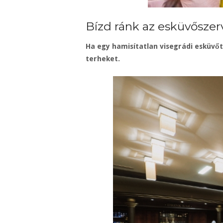
Bízd ránk az esküvőszer
Ha egy hamisítatlan visegrádi esküvő
terheket.