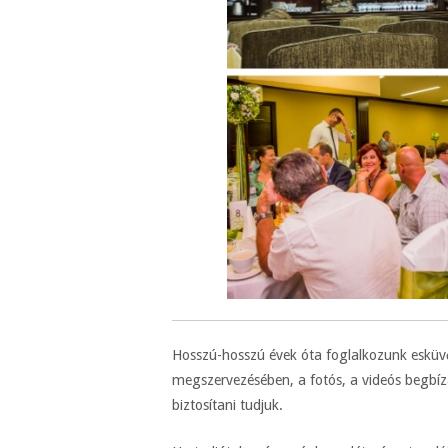
Hosszú-hosszú évek óta foglalkozunk esküvő
megszervezésében, a fotós, a videós begbízá
biztosítani tudjuk.