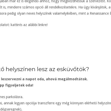
jában már ez is elegendő ahhoz, hogy megkezdhessük a szervezést. Köz
 is, minderre számos opció áll rendelkezésetekre. Ha úgy kívánjátok, a
acsora pedig olyan neves helyszínek valamelyikében, mint a Renaissance 
atot: kattints az alábbi linkre!
 helyszínen lesz az esküvőtök?
t leszervezni a napot oda, ahová megálmodtátok.
 figyeljetek oda!
mes parkolásra.
, annak legyen opciója transzferre egy még könnyen elérhető helyszínről
ndégseregnek).