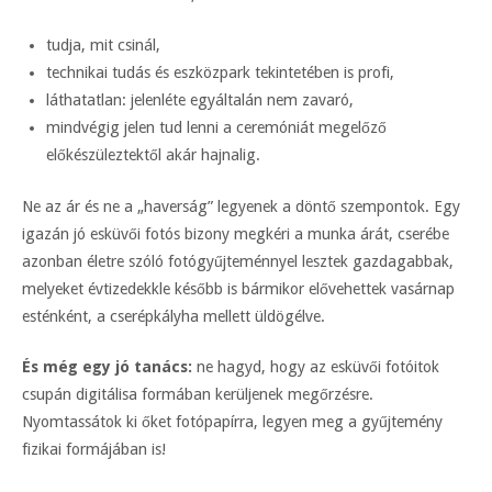
tudja, mit csinál,
technikai tudás és eszközpark tekintetében is profi,
láthatatlan: jelenléte egyáltalán nem zavaró,
mindvégig jelen tud lenni a ceremóniát megelőző
előkészüleztektől akár hajnalig.
Ne az ár és ne a „haverság” legyenek a döntő szempontok. Egy
igazán jó esküvői fotós bizony megkéri a munka árát, cserébe
azonban életre szóló fotógyűjteménnyel lesztek gazdagabbak,
melyeket évtizedekkle később is bármikor elővehettek vasárnap
esténként, a cserépkályha mellett üldögélve.
És még egy jó tanács:
ne hagyd, hogy az esküvői fotóitok
csupán digitálisa formában kerüljenek megőrzésre.
Nyomtassátok ki őket fotópapírra, legyen meg a gyűjtemény
fizikai formájában is!