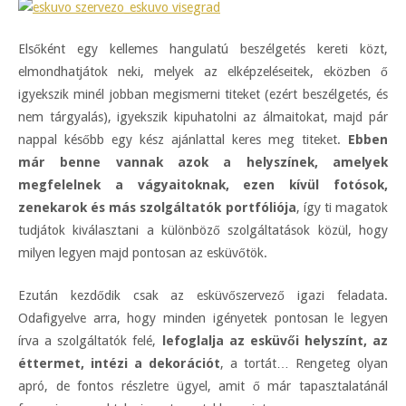
Elsőként egy kellemes hangulatú beszélgetés kereti közt,
elmondhatjátok neki, melyek az elképzeléseitek, eközben ő
igyekszik minél jobban megismerni titeket (ezért beszélgetés, és
nem tárgyalás), igyekszik kipuhatolni az álmaitokat, majd pár
nappal később egy kész ajánlattal keres meg titeket.
Ebben
már benne vannak azok a helyszínek, amelyek
megfelelnek a vágyaitoknak, ezen kívül fotósok,
zenekarok és más szolgáltatók portfóliója
, így ti magatok
tudjátok kiválasztani a különböző szolgáltatások közül, hogy
milyen legyen majd pontosan az esküvőtök.
Ezután kezdődik csak az esküvőszervező igazi feladata.
Odafigyelve arra, hogy minden igényetek pontosan le legyen
írva a szolgáltatók felé,
lefoglalja az esküvői helyszínt,
az
éttermet, intézi a dekorációt
, a tortát… Rengeteg olyan
apró, de fontos részletre ügyel, amit ő már tapasztalatánál