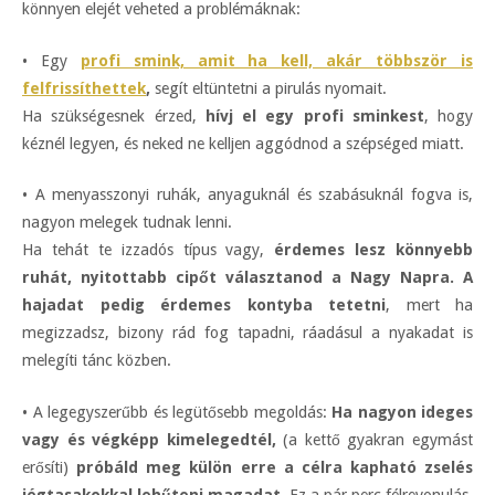
könnyen elejét veheted a problémáknak:
• Egy
profi smink, amit ha kell, akár többször is
felfrissíthettek
,
segít eltüntetni a pirulás nyomait.
Ha szükségesnek érzed,
hívj el egy profi sminkest
, hogy
kéznél legyen, és neked ne kelljen aggódnod a szépséged miatt.
• A menyasszonyi ruhák, anyaguknál és szabásuknál fogva is,
nagyon melegek tudnak lenni.
Ha tehát te izzadós típus vagy,
érdemes lesz könnyebb
ruhát, nyitottabb cipőt választanod a Nagy Napra. A
hajadat pedig érdemes kontyba tetetni
, mert ha
megizzadsz, bizony rád fog tapadni, ráadásul a nyakadat is
melegíti tánc közben.
• A legegyszerűbb és legütősebb megoldás:
Ha nagyon ideges
vagy és végképp kimelegedtél,
(a kettő gyakran egymást
erősíti)
próbáld meg külön erre a célra kapható zselés