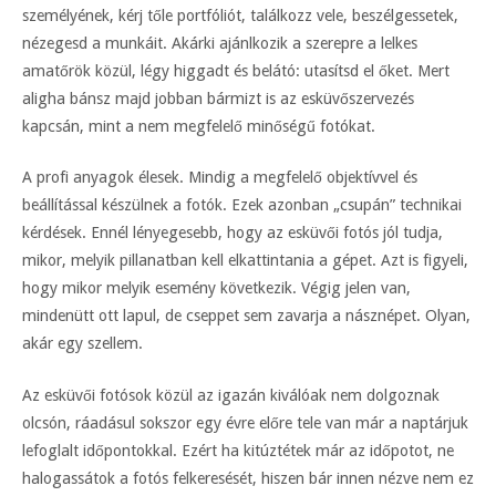
személyének, kérj tőle portfóliót, találkozz vele, beszélgessetek,
nézegesd a munkáit. Akárki ajánlkozik a szerepre a lelkes
amatőrök közül, légy higgadt és belátó: utasítsd el őket. Mert
aligha bánsz majd jobban bármizt is az esküvőszervezés
kapcsán, mint a nem megfelelő minőségű fotókat.
A profi anyagok élesek. Mindig a megfelelő objektívvel és
beállítással készülnek a fotók. Ezek azonban „csupán” technikai
kérdések. Ennél lényegesebb, hogy az esküvői fotós jól tudja,
mikor, melyik pillanatban kell elkattintania a gépet. Azt is figyeli,
hogy mikor melyik esemény következik. Végig jelen van,
mindenütt ott lapul, de cseppet sem zavarja a násznépet. Olyan,
akár egy szellem.
Az esküvői fotósok közül az igazán kiválóak nem dolgoznak
olcsón, ráadásul sokszor egy évre előre tele van már a naptárjuk
lefoglalt időpontokkal. Ezért ha kitúztétek már az időpotot, ne
halogassátok a fotós felkeresését, hiszen bár innen nézve nem ez