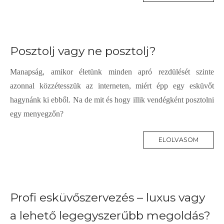
Posztolj vagy ne posztolj?
Manapság, amikor életünk minden apró rezdülését szinte
azonnal közzétesszük az interneten, miért épp egy esküv
ő
t
hagynánk ki ebb
ő
l. Na de mit és hogy illik vendégként posztolni
egy menyegz
ő
n?
ELOLVASOM
Profi esküvőszervezés – luxus vagy
a lehető legegyszerűbb megoldás?