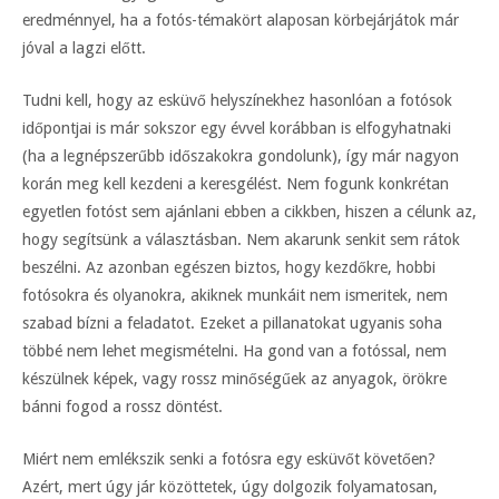
eredménnyel, ha a fotós-témakört alaposan körbejárjátok már
jóval a lagzi előtt.
Tudni kell, hogy az esküvő helyszínekhez hasonlóan a fotósok
időpontjai is már sokszor egy évvel korábban is elfogyhatnaki
(ha a legnépszerűbb időszakokra gondolunk), így már nagyon
korán meg kell kezdeni a keresgélést. Nem fogunk konkrétan
egyetlen fotóst sem ajánlani ebben a cikkben, hiszen a célunk az,
hogy segítsünk a választásban. Nem akarunk senkit sem rátok
beszélni. Az azonban egészen biztos, hogy kezdőkre, hobbi
fotósokra és olyanokra, akiknek munkáit nem ismeritek, nem
szabad bízni a feladatot. Ezeket a pillanatokat ugyanis soha
többé nem lehet megismételni. Ha gond van a fotóssal, nem
készülnek képek, vagy rossz minőségűek az anyagok, örökre
bánni fogod a rossz döntést.
Miért nem emlékszik senki a fotósra egy esküvőt követően?
Azért, mert úgy jár közöttetek, úgy dolgozik folyamatosan,