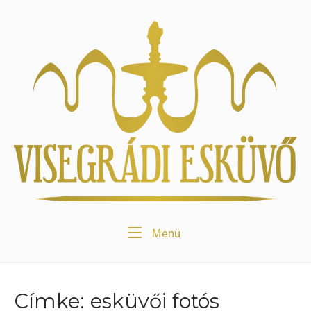
Skip
to
Home
content
Menu
Menü
Címke:
esküvői fotós