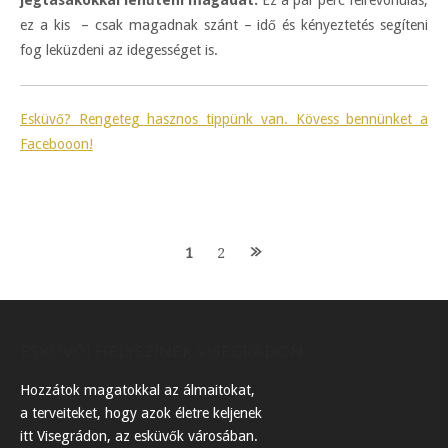
jégtasakokkal lehűteni magadat.
Ez a pár perc félrevonulás,
ez a kis – csak magadnak szánt – idő és kényeztetés segíteni
fog leküzdeni az idegességet is.
Esküvő? Rengeteg hasznos tippünk van. Kövess bennünket a
Facebooon!
Posts
1
2
navigation
ESKÜVŐI HELYSZÍNEK VISEGRÁDON
Hozzátok magatokkal az álmaitokat,
a terveiteket, hogy azok életre keljenek
itt Visegrádon, az esküvők városában.