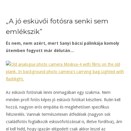
„A jó esküvői fotósra senki sem
emlékszik”
És nem, nem azért, mert Sanyi bácsi pálinkája komoly
ütemben fogyott már délután…
Az esküvői fotósnak lenni önmagában egy szakma. Nem
minden profi fotós képes jó esküvői fotókat készíteni. Rutin kell
hozzá, nagyon erős empátia és meglehetősen specifikus
felszerelés. Vannak természetesen átfedések (nagyon sok
családfotós foglalkozik esküvőfotózással is, illetve fordítva), ám
el kell hidd, hogy igazán elégedett csak akkor leszel az