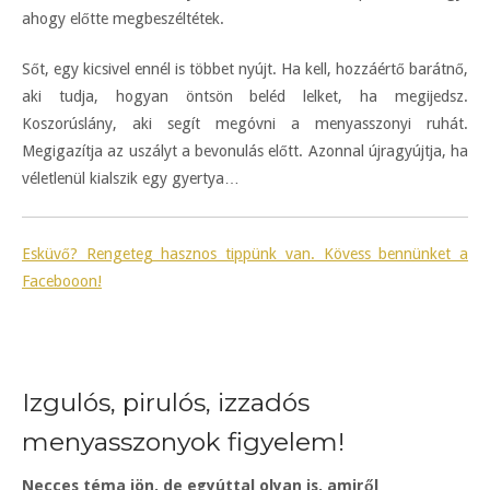
ahogy előtte megbeszéltétek.
Sőt, egy kicsivel ennél is többet nyújt. Ha kell, hozzáértő barátnő,
aki tudja, hogyan öntsön beléd lelket, ha megijedsz.
Koszorúslány, aki segít megóvni a menyasszonyi ruhát.
Megigazítja az uszályt a bevonulás előtt. Azonnal újragyújtja, ha
véletlenül kialszik egy gyertya…
Esküvő? Rengeteg hasznos tippünk van. Kövess bennünket a
Facebooon!
Izgulós, pirulós, izzadós
menyasszonyok figyelem!
Necces téma jön, de egyúttal olyan is, amiről