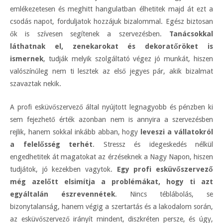
emlékezetesen és meghitt hangulatban élhetitek majd át ezt a
csodás napot, forduljatok hozzájuk bizalommal. Egész biztosan
ők is szívesen segítenek a szervezésben.
Tanácsokkal
láthatnak el, zenekarokat és dekoratőröket is
ismernek
, tudják melyik szolgáltató végez jó munkát, hiszen
valószínűleg nem ti lesztek az első jegyes pár, akik bizalmat
szavaztak nekik.
A profi esküvőszervező által nyújtott legnagyobb és pénzben ki
sem fejezhető érték azonban nem is annyira a szervezésben
rejlik, hanem sokkal inkább abban, hogy
leveszi a vállatokról
a felelősség terhét
. Stressz és idegeskedés nélkül
engedhetitek át magatokat az érzéseknek a Nagy Napon, hiszen
tudjátok, jó kezekben vagytok.
Egy profi esküvőszervező
még azelőtt elsimítja a problémákat, hogy ti azt
egyáltalán észrevennétek
. Nincs téblábolás, se
bizonytalanság, hanem végig a szertartás és a lakodalom során,
az esküvőszervező irányít mindent, diszkréten persze, és úgy,