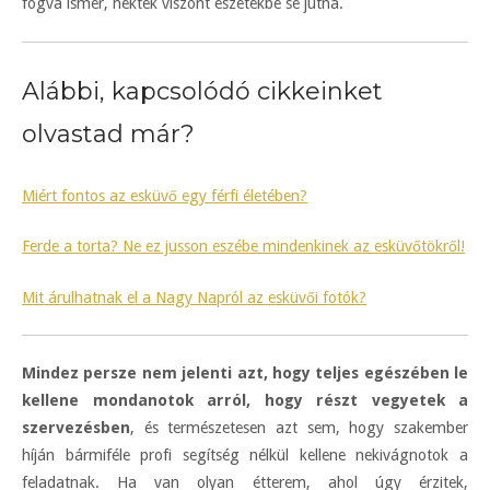
fogva ismer, nektek viszont eszetekbe se jutna.
Alábbi, kapcsolódó cikkeinket
olvastad már?
Miért fontos az esküvő egy férfi életében?
Ferde a torta? Ne ez jusson eszébe mindenkinek az esküvőtökről!
Mit árulhatnak el a Nagy Napról az esküvői fotók?
Mindez persze nem jelenti azt, hogy teljes egészében le
kellene mondanotok arról, hogy részt vegyetek a
szervezésben
, és természetesen azt sem, hogy szakember
híján bármiféle profi segítség nélkül kellene nekivágnotok a
feladatnak. Ha van olyan étterem, ahol úgy érzitek,