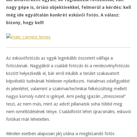
nagy gépe is, óriási objektívekkel, felmerül a kérdés: kell
még ide egyáltalán konkrét esküvői fotós. A válasz:
bizony, hogy kell!
Az esküvőfotózás az egyik leginkább összetett válfaja a
fotózásnak. Nagyjából a családi fotózás és a rendezvényfotózás
között helyezkedik el, bár erről inkább a terület szakavatott
képvilselői tudnának hitelesen nyilatkozni. Hatalmas odafigyelést
és jelenlétet, valamint a szakmai/technikai felkészültség mellett
nagyo komoly rutint is igényel. Ami pedig igazán „stresszessé”
teszi, az nem más, mint az adott pillanatok soha többé meg
nem ismétlődésének ténye. Családfotót lehet újracsinálni, esküvői
fotókat már lehetetlen.
Minden esetben alaposan járj utána a megbízandó fotós