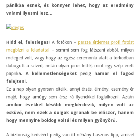
pánikba esnek, és könnyen lehet, hogy az eredmény
valami ilyesmi lesz…
Hidd el, felesleges!
A fotókon –
persze érdemes profi fotóst
megbízni a feladattal
– semmi sem fog látszani abból, milyen
meleged volt, vagy hogy az egész ceremónia alatt a torkodban
dobogott a szíved, netán olyan piros lettél, mint egy szép érett
paprika.
A kellemetlenségeket
pedig
hamar el fogod
felejteni.
Ez a nap olyan gyorsan eltelik, annyi érzés, élmény, esemény ér
majd, hogy amúgy sem érsz rá ilyenekkel foglalkozni. Aztán
amikor évekkel később megkérdezik, milyen volt az
esküvő, nem ezek a dolgok ugranak be először, hanem
hogy mennyire boldog voltál és milyen gyönyörű.
A biztonság kedvéért pedig van itt néhány hasznos tipp, amivel