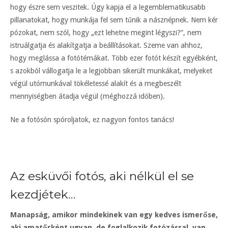
hogy észre sem veszitek. Úgy kapja el a legemblematikusabb
pillanatokat, hogy munkája fel sem tűnik a násznépnek. Nem kér
pózokat, nem szól, hogy „ezt lehetne megint légyszi?”, nem
istruálgatja és alakítgatja a beállításokat. Szeme van ahhoz,
hogy meglássa a fotótémákat. Több ezer fotót készít egyébként,
s azokból vállogatja le a legjobban sikerült munkákat, melyeket
végül utómunkával tökéletessé alakít és a megbeszélt
mennyiségben átadja végül (méghozzá időben).
Ne a fotósón spóroljatok, ez nagyon fontos tanács!
Az esküvői fotós, aki nélkül el se
kezdjétek…
Manapság, amikor mindekinek van egy kedves ismerőse,
aki amatőrként ugyan, de foglalkozik fotózással, van