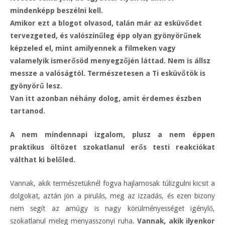
mindenképp beszélni kell.
Amikor ezt a blogot olvasod, talán már az esküvődet
tervezgeted, és valószínűleg épp olyan gyönyörűnek
képzeled el, mint amilyennek a filmeken vagy
valamelyik ismerősöd menyegzőjén láttad. Nem is állsz
messze a valóságtól. Természetesen a Ti esküvőtök is
gyönyörű lesz.
Van itt azonban néhány dolog, amit érdemes észben
tartanod.
A nem mindennapi izgalom, plusz a nem éppen
praktikus öltözet szokatlanul erős testi reakciókat
válthat ki belőled.
Vannak, akik természetüknél fogva hajlamosak túlizgulni kicsit a
dolgokat, aztán jön a pirulás, meg az izzadás, és ezen bizony
nem segít az amúgy is nagy körülményességet igénylő,
szokatlanul meleg menyasszonyi ruha.
Vannak, akik ilyenkor