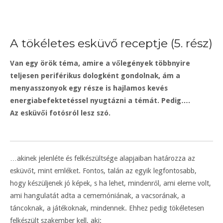
A tökéletes esküvő receptje (5. rész)
Van egy örök téma, amire a vőlegények többnyire
teljesen periférikus dologként gondolnak, ám a
menyasszonyok egy része is hajlamos kevés
energiabefektetéssel nyugtázni a témát. Pedig….
Az esküvői fotósról lesz szó.
…akinek jelenléte és felkészültsége alapjaiban határozza az
esküvőt, mint emléket. Fontos, talán az egyik legfontosabb,
hogy készüljenek jó képek, s ha lehet, mindenről, ami eleme volt,
ami hangulatát adta a cememóniának, a vacsorának, a
táncoknak, a játékoknak, mindennek. Ehhez pedig tökéletesen
felkészült szakember kell, aki: