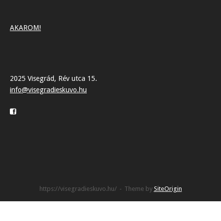
AKAROM!
2025 Visegrád, Rév utca 15.
info@visegradieskuvo.hu
https://visegradieskuvo.hu/
Theme by
SiteOrigin