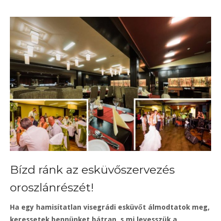
Bízd ránk az esküvőszervezés
oroszlánrészét!
Ha egy hamisítatlan visegrádi esküvőt álmodtatok meg,
keressetek bennünket bátran, s mi levesszük a