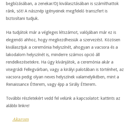
begbízásában, a zenekar/DJ kiválasztásában is számíthattok
ránk, sőt! A násznép igényeinek megfelelő transzfert is
biztosítani tudjuk.
Ha tudjátok már a végleges létszámot, valójában már ez is
elegendő ahhoz, hogy megkezdhessük a szervezést. Közösen
kiválasztjuk a ceremónia helyszínét, ahogyan a vacsora és a
lakodalom helyszínét is, minderre számos opció áll
rendelkezésetekre. Ha úgy kívánjátok, a ceremónia akár a
visegrádi Fellegvárban, vagy a királyi palotában is történhet, az
vacsora pedig olyan neves helyszínek valamelyikében, mint a
Renaissance Étterem, vagy épp a Sirály Étterem.
További részletekért vedd fel velünk a kapcsolatot: kattints az
alábbi linkre!
Akarom