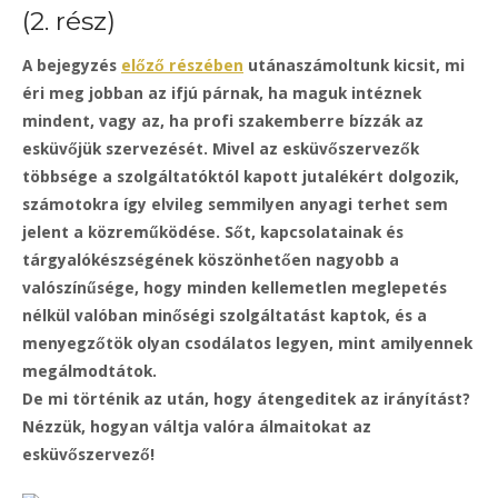
(2. rész)
A bejegyzés
előző részében
utánaszámoltunk kicsit, mi
éri meg jobban az ifjú párnak, ha maguk intéznek
mindent, vagy az, ha profi szakemberre bízzák az
esküvőjük szervezését. Mivel az esküvőszervezők
többsége a szolgáltatóktól kapott jutalékért dolgozik,
számotokra így elvileg semmilyen anyagi terhet sem
jelent a közreműködése. Sőt, kapcsolatainak és
tárgyalókészségének köszönhetően nagyobb a
valószínűsége, hogy minden kellemetlen meglepetés
nélkül valóban minőségi szolgáltatást kaptok, és a
menyegzőtök olyan csodálatos legyen, mint amilyennek
megálmodtátok.
De mi történik az után, hogy átengeditek az irányítást?
Nézzük, hogyan váltja valóra álmaitokat az
esküvőszervező!