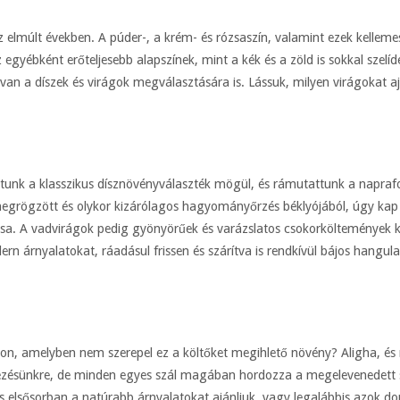
 az elmúlt években. A púder-, a krém- és rózsaszín, valamint ezek kellem
egyébként erőteljesebb alapszínek, mint a kék és a zöld is sokkal sze
van a díszek és virágok megválasztására is. Lássuk, milyen virágokat 
ttunk a klasszikus dísznövényválaszték mögül, és rámutattunk a napraf
megrögzött és olykor kizárólagos hagyományőrzés béklyójából, úgy kap e
a. A vadvirágok pedig gyönyörűek és varázslatos csokorköltemények ki
ern árnyalatokat, ráadásul frissen és szárítva is rendkívül bájos hangul
ágon, amelyben nem szerepel ez a költőket megihlető növény? Aligha, és 
lkezésünkre, de minden egyes szál magában hordozza a megelevenedett sz
 elsősorban a natúrabb árnyalatokat ajánljuk, vagy legalábbis azok dom