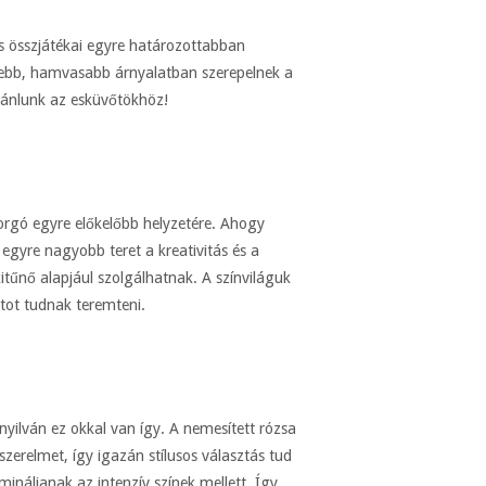
es összjátékai egyre határozottabban
lídebb, hamvasabb árnyalatban szerepelnek a
ajánlunk az esküvőtökhöz!
orgó egyre előkelőbb helyzetére. Ahogy
gyre nagyobb teret a kreativitás és a
tűnő alapjául szolgálhatnak. A színviláguk
atot tudnak teremteni.
nyilván ez okkal van így. A nemesített rózsa
erelmet, így igazán stílusos választás tud
ináljanak az intenzív színek mellett. Így