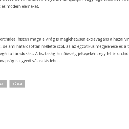
us és modern elemeket.
rchidea, hiszen maga a virág is meglehetősen extravagáns a hazai vi
k, de ami határozottan mellette szól, az az egzotikus megjelenése és 
géri a fáradozást. A tisztaság és nőiesség jelképeként egy fehér orchid
apság is egyedi választás lehet.
ea
rózsa