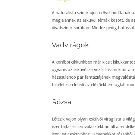
A naturalista színek újult erővel hódítanak
megjelennek az esküvői témák között, de az 
divatszínek sorában. Mindez pedig hatással 
Vadvirágok
A korábbi cikkünkben már kicsit kikukkanto
ugyanis az esküvőszervezés lassan kitör a 
házasulandó pár fantáziájának megvalósítás
tökéletesen lefedi az előzőekben taglalt mod
Rózsa
Létezik vajon olyan esküvői viráglista a vil
ezer fajta- és színválasztékban áll a rende
lenni egy esküvőhöz. Ugyanakkor rózsából is