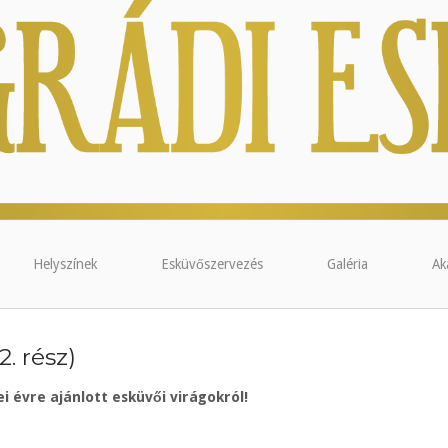
Helyszínek
Esküvőszervezés
Galéria
Ak
. rész)
i évre ajánlott esküvői virágokról!