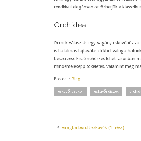
rendkívül elegánsan ötvözhetjük a klasszik
Orchidea
Remek választás egy vagány esküvőhöz az o
is hatalmas fajtaválasztékból válogathatun
beszerzése kissé nehézkes lehet, azonban me
mindenféleképp tökéletes, valamint még man
Posted in
Blog
esküvői csokor
esküvői díszek
orchid
Virágba borult esküvők (1. rész)
Post