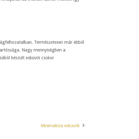
rágfelhozatalban. Természetesen már ebből
a tartóssága. Nagy mennyiségben a
eából készült esküvői csokor
Minimalista esküvők