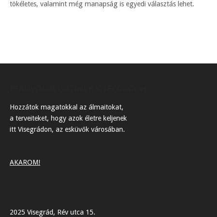
tökéletes, valamint még manapság is egyedi választás lehet.
ESKÜVŐI HELYSZÍNEK VISEGRÁDON
Hozzátok magatokkal az álmaitokat,
a terveiteket, hogy azok életre keljenek
itt Visegrádon, az esküvők városában.
AKAROM!
2025 Visegrád, Rév utca 15.