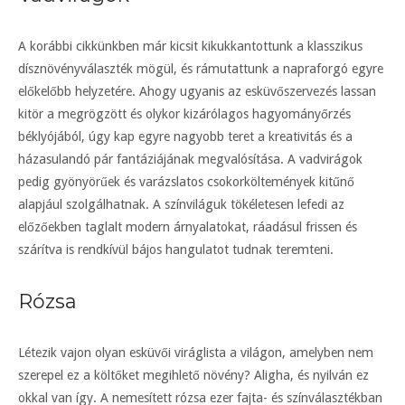
A korábbi cikkünkben már kicsit kikukkantottunk a klasszikus
dísznövényválaszték mögül, és rámutattunk a napraforgó egyre
előkelőbb helyzetére. Ahogy ugyanis az esküvőszervezés lassan
kitör a megrögzött és olykor kizárólagos hagyományőrzés
béklyójából, úgy kap egyre nagyobb teret a kreativitás és a
házasulandó pár fantáziájának megvalósítása. A vadvirágok
pedig gyönyörűek és varázslatos csokorköltemények kitűnő
alapjául szolgálhatnak. A színviláguk tökéletesen lefedi az
előzőekben taglalt modern árnyalatokat, ráadásul frissen és
szárítva is rendkívül bájos hangulatot tudnak teremteni.
Rózsa
Létezik vajon olyan esküvői viráglista a világon, amelyben nem
szerepel ez a költőket megihlető növény? Aligha, és nyilván ez
okkal van így. A nemesített rózsa ezer fajta- és színválasztékban