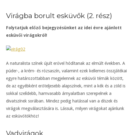
Virágba borult esküvők (2. rész)
Folytatjuk előző bejegyzésünket az idei évre ajánlott
esküvői virágokról!
A naturalista színek újult erővel hódítanak az elmúlt években. A
púder-, a krém- és rózsaszín, valamint ezek kellemes összjátékai
egyre határozottabban megjelennek az esküvői témák között,
de az egyébként erőteljesebb alapszínek, mint a kék és a zöld is
sokkal szelídebb, hamvasabb árnyalatban szerepelnek a
divatszínek sorában. Mindez pedig hatással van a díszek és
virágok megválasztására is. Lássuk, milyen virágokat ajánlunk
az esküvőtökhöz!
Vadvirágok