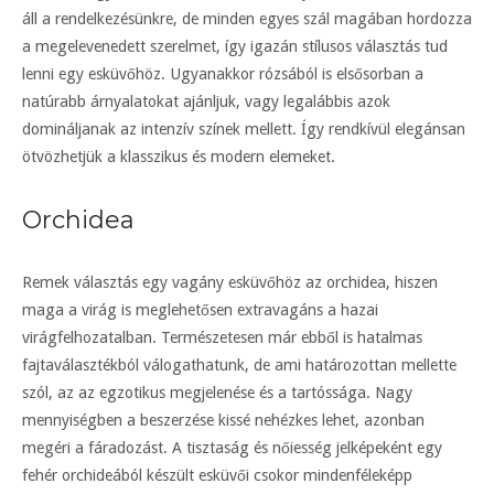
áll a rendelkezésünkre, de minden egyes szál magában hordozza
a megelevenedett szerelmet, így igazán stílusos választás tud
lenni egy esküvőhöz. Ugyanakkor rózsából is elsősorban a
natúrabb árnyalatokat ajánljuk, vagy legalábbis azok
domináljanak az intenzív színek mellett. Így rendkívül elegánsan
ötvözhetjük a klasszikus és modern elemeket.
Orchidea
Remek választás egy vagány esküvőhöz az orchidea, hiszen
maga a virág is meglehetősen extravagáns a hazai
virágfelhozatalban. Természetesen már ebből is hatalmas
fajtaválasztékból válogathatunk, de ami határozottan mellette
szól, az az egzotikus megjelenése és a tartóssága. Nagy
mennyiségben a beszerzése kissé nehézkes lehet, azonban
megéri a fáradozást. A tisztaság és nőiesség jelképeként egy
fehér orchideából készült esküvői csokor mindenféleképp