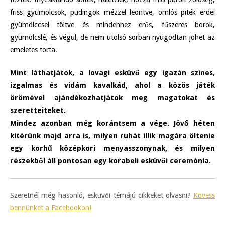
friss gyümölcsök, pudingok mézzel leöntve, omlós piték erdei
gyümölccsel töltve és mindehhez erős, fűszeres borok,
gyümölcslé, és végül, de nem utolsó sorban nyugodtan jöhet az
emeletes torta.
Mint láthatjátok, a lovagi esküvő egy igazán színes,
izgalmas és vidám kavalkád, ahol a közös játék
örömével ajándékozhatjátok meg magatokat és
szeretteiteket.
Mindez azonban még korántsem a vége. Jövő héten
kitérünk majd arra is, milyen ruhát illik magára öltenie
egy korhű középkori menyasszonynak, és milyen
részekből áll pontosan egy korabeli esküvői ceremónia.
Szeretnél még hasonló, esküvői témájú cikkeket olvasni?
Kövess
bennünket a Facebookon!