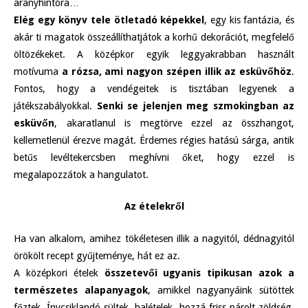
aranyhintóra…
Elég egy könyv tele ötletadó képekkel
, egy kis fantázia, és
akár ti magatok összeállíthatjátok a korhű dekorációt, megfelelő
öltözékeket. A középkor egyik leggyakrabban használt
motívuma
a rózsa, ami nagyon szépen illik az esküvőhöz
.
Fontos, hogy a vendégeitek is tisztában legyenek a
játékszabályokkal.
Senki se jelenjen meg szmokingban az
esküvőn
, akaratlanul is megtörve ezzel az összhangot,
kellemetlenül érezve magát. Érdemes régies hatású sárga, antik
betűs levéltekercsben meghívni őket, hogy ezzel is
megalapozzátok a hangulatot.
Az ételekről
Ha van alkalom, amihez tökéletesen illik a nagyitól, dédnagyitól
örökölt recept gyűjteménye, hát ez az.
A középkori ételek
összetevői ugyanis tipikusan azok a
természetes alapanyagok
, amikkel nagyanyáink sütöttek
főztek. Ínycsiklandó sültek, halételek, hozzá friss párolt zöldség,