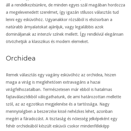
áll a rendelkezésünkre, de minden egyes szál magában hordozza
a megelevenedett szerelmet, így igazán stílusos választás tud
lenni egy esküvőhöz. Ugyanakkor rózsából is elsősorban a
natúrabb árnyalatokat ajánljuk, vagy legalábbis azok
domináljanak az intenzív színek mellett. Így rendkívül elegánsan
ötvözhetjük a klasszikus és modern elemeket.
Orchidea
Remek választás egy vagány esküvőhöz az orchidea, hiszen
maga a virág is meglehetősen extravagáns a hazai
virágfelhozatalban. Természetesen már ebből is hatalmas
fajtaválasztékból válogathatunk, de ami határozottan mellette
szól, az az egzotikus megjelenése és a tartóssága. Nagy
mennyiségben a beszerzése kissé nehézkes lehet, azonban
megéri a fáradozást. A tisztaság és nőiesség jelképeként egy
fehér orchideából készült esküvői csokor mindenféleképp