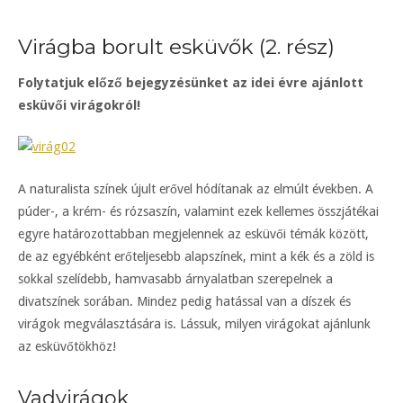
Virágba borult esküvők (2. rész)
Folytatjuk előző bejegyzésünket az idei évre ajánlott
esküvői virágokról!
A naturalista színek újult erővel hódítanak az elmúlt években. A
púder-, a krém- és rózsaszín, valamint ezek kellemes összjátékai
egyre határozottabban megjelennek az esküvői témák között,
de az egyébként erőteljesebb alapszínek, mint a kék és a zöld is
sokkal szelídebb, hamvasabb árnyalatban szerepelnek a
divatszínek sorában. Mindez pedig hatással van a díszek és
virágok megválasztására is. Lássuk, milyen virágokat ajánlunk
az esküvőtökhöz!
Vadvirágok