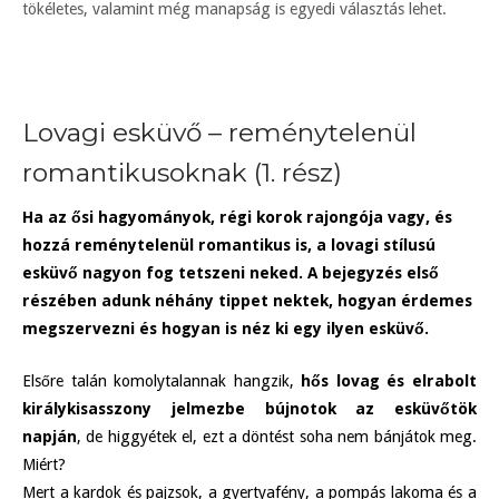
tökéletes, valamint még manapság is egyedi választás lehet.
Lovagi esküvő – reménytelenül
romantikusoknak (1. rész)
Ha az ősi hagyományok, régi korok rajongója vagy, és
hozzá reménytelenül romantikus is, a lovagi stílusú
esküvő nagyon fog tetszeni neked. A bejegyzés első
részében adunk néhány tippet nektek, hogyan érdemes
megszervezni és hogyan is néz ki egy ilyen esküvő.
Elsőre talán komolytalannak hangzik,
hős lovag és elrabolt
királykisasszony jelmezbe bújnotok az esküvőtök
napján
, de higgyétek el, ezt a döntést soha nem bánjátok meg.
Miért?
Mert a kardok és pajzsok, a gyertyafény, a pompás lakoma és a