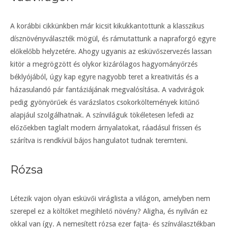
A korábbi cikkünkben már kicsit kikukkantottunk a klasszikus
dísznövényválaszték mögül, és rámutattunk a napraforgó egyre
előkelőbb helyzetére. Ahogy ugyanis az esküvőszervezés lassan
kitör a megrögzött és olykor kizárólagos hagyományőrzés
béklyójából, úgy kap egyre nagyobb teret a kreativitás és a
házasulandó pár fantáziájának megvalósítása. A vadvirágok
pedig gyönyörűek és varázslatos csokorköltemények kitűnő
alapjául szolgálhatnak. A színviláguk tökéletesen lefedi az
előzőekben taglalt modern árnyalatokat, ráadásul frissen és
szárítva is rendkívül bájos hangulatot tudnak teremteni.
Rózsa
Létezik vajon olyan esküvői viráglista a világon, amelyben nem
szerepel ez a költőket megihlető növény? Aligha, és nyilván ez
okkal van így. A nemesített rózsa ezer fajta- és színválasztékban