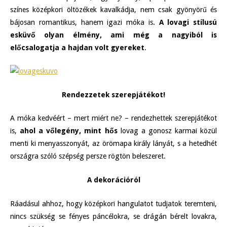
színes középkori öltözékek kavalkádja, nem csak gyönyörű és
bájosan romantikus, hanem igazi móka is.
A lovagi stílusú
esküvő olyan élmény, ami még a nagyiból is
előcsalogatja a hajdan volt gyereket
.
Rendezzetek szerepjátékot!
A móka kedvéért – mert miért ne? – rendezhettek szerepjátékot
is,
ahol a vőlegény, mint hős
lovag a gonosz karmai közül
menti ki menyasszonyát, az örömapa király lányát, s a hetedhét
országra szóló szépség persze rögtön beleszeret.
A dekorációról
Ráadásul ahhoz, hogy középkori hangulatot tudjatok teremteni,
nincs szükség se fényes páncélokra, se drágán bérelt lovakra,