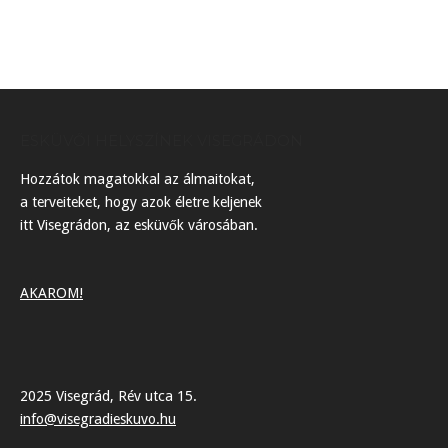
ESKÜVŐI HELYSZÍNEK VISEGRÁDON
Hozzátok magatokkal az álmaitokat,
a terveiteket, hogy azok életre keljenek
itt Visegrádon, az esküvők városában.
AKAROM!
2025 Visegrád, Rév utca 15.
info@visegradieskuvo.hu