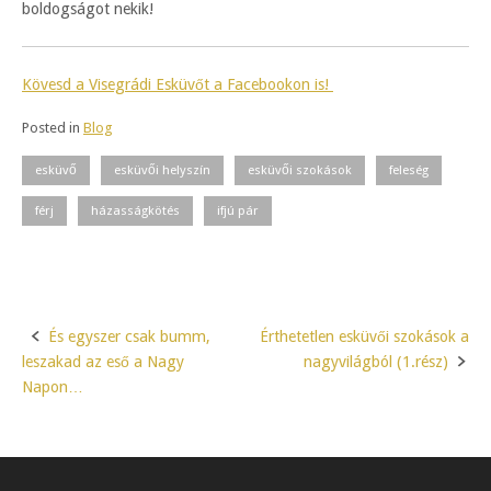
boldogságot nekik!
Kövesd a Visegrádi Esküvőt a Facebookon is!
Posted in
Blog
esküvő
esküvői helyszín
esküvői szokások
feleség
férj
házasságkötés
ifjú pár
És egyszer csak bumm,
Érthetetlen esküvői szokások a
Post
leszakad az eső a Nagy
nagyvilágból (1.rész)
navigation
Napon…