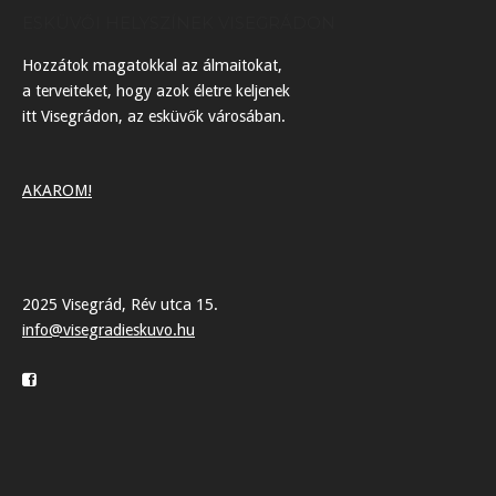
ESKÜVŐI HELYSZÍNEK VISEGRÁDON
Hozzátok magatokkal az álmaitokat,
a terveiteket, hogy azok életre keljenek
itt Visegrádon, az esküvők városában.
AKAROM!
2025 Visegrád, Rév utca 15.
info@visegradieskuvo.hu