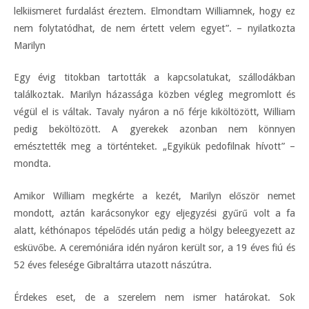
lelkiismeret furdalást éreztem. Elmondtam Williamnek, hogy ez
nem folytatódhat, de nem értett velem egyet”. – nyilatkozta
Marilyn
Egy évig titokban tartották a kapcsolatukat, szállodákban
találkoztak. Marilyn házassága közben végleg megromlott és
végül el is váltak. Tavaly nyáron a nő férje kiköltözött, William
pedig beköltözött. A gyerekek azonban nem könnyen
emésztették meg a történteket. „Egyikük pedofilnak hívott” –
mondta.
Amikor William megkérte a kezét, Marilyn először nemet
mondott, aztán karácsonykor egy eljegyzési gyűrű volt a fa
alatt, kéthónapos tépelődés után pedig a hölgy beleegyezett az
esküvőbe. A ceremóniára idén nyáron került sor, a 19 éves fiú és
52 éves felesége Gibraltárra utazott nászútra.
Érdekes eset, de a szerelem nem ismer határokat. Sok