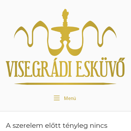
Skip
to
Home
content
Menu
Menü
A szerelem előtt tényleg nincs