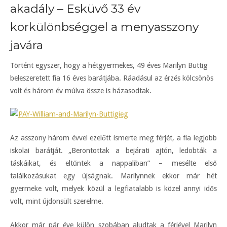
akadály – Esküvő 33 év
korkülönbséggel a menyasszony
javára
Történt egyszer, hogy a hétgyermekes, 49 éves Marilyn Buttig
beleszeretett fia 16 éves barátjába. Ráadásul az érzés kölcsönös
volt és három év múlva össze is házasodtak.
Az asszony három évvel ezelőtt ismerte meg férjét, a fia legjobb
iskolai barátját. „Berontottak a bejárati ajtón, ledobták a
táskáikat, és eltűntek a nappaliban” – mesélte első
találkozásukat egy újságnak. Marilynnek ekkor már hét
gyermeke volt, melyek közül a legfiatalabb is közel annyi idős
volt, mint újdonsült szerelme.
Akkor már pár éve külön szobában aludtak a férjével Marilyn