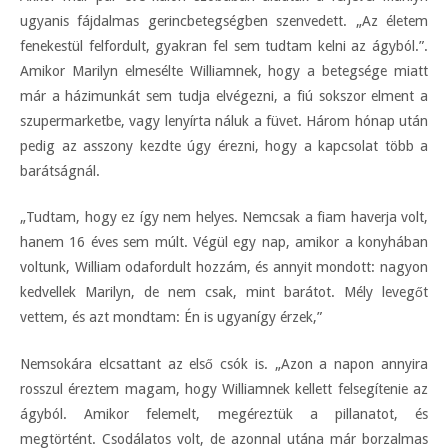
ugyanis fájdalmas gerincbetegségben szenvedett. „Az életem
fenekestül felfordult, gyakran fel sem tudtam kelni az ágyból.”.
Amikor Marilyn elmesélte Williamnek, hogy a betegsége miatt
már a házimunkát sem tudja elvégezni, a fiú sokszor elment a
szupermarketbe, vagy lenyírta náluk a füvet. Három hónap után
pedig az asszony kezdte úgy érezni, hogy a kapcsolat több a
barátságnál.
„Tudtam, hogy ez így nem helyes. Nemcsak a fiam haverja volt,
hanem 16 éves sem múlt. Végül egy nap, amikor a konyhában
voltunk, William odafordult hozzám, és annyit mondott: nagyon
kedvellek Marilyn, de nem csak, mint barátot. Mély levegőt
vettem, és azt mondtam: Én is ugyanígy érzek,”
Nemsokára elcsattant az első csók is. „Azon a napon annyira
rosszul éreztem magam, hogy Williamnek kellett felsegítenie az
ágyból. Amikor felemelt, megéreztük a pillanatot, és
megtörtént. Csodálatos volt, de azonnal utána már borzalmas