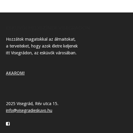
navigation
ESKÜVŐI HELYSZÍNEK VISEGRÁDON
Hozzátok magatokkal az álmaitokat,
a terveiteket, hogy azok életre keljenek
itt Visegrádon, az esküvők városában.
AKAROM!
2025 Visegrád, Rév utca 15.
info@visegradieskuvo.hu