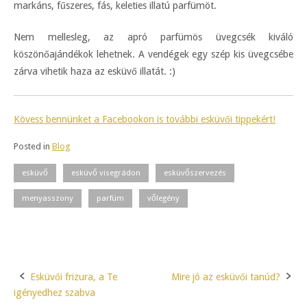
markáns, fűszeres, fás, keleties illatú parfümöt.
Nem mellesleg, az apró parfümös üvegcsék kiváló
köszönőajándékok lehetnek. A vendégek egy szép kis üvegcsébe
zárva vihetik haza az esküvő illatát. :)
Kövess bennünket a Facebookon is további esküvői tippekért!
Posted in
Blog
esküvő
esküvő visegrádon
esküvőszervezés
menyasszony
parfüm
vőlegény
Esküvői frizura, a Te
Mire jó az esküvői tanúd?
Post
igényedhez szabva