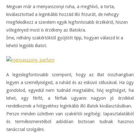
Megvan már a menyasszonyi ruha, a meghívó, a torta,
kiválasztottad a leginkább hozzád illő frizurát, de nehogy
megfeledkezz a szerelem egyik legfontosabb érzékéről, hiszen
vőlegényed most is érzékeny az illatokra.
Íme, néhány szakértőktől gyűjtött tipp, hogyan válaszd ki a
lehető legjobb illatot.
A legeslegfontosabb szempont, hogy az illat összhangban
legyen a személyiséged, a ruhád és az esküvő stílusával. Ha úgy
gondolod, egyedül nem tudnád megtalálni, hívj segítséget, ha
lehet, egy férfit, a férfiak ugyanis nagyon jó érzékkel
rendelkeznek a hölgyekhez leginkább illő illatok kiválasztásában.
Persze minden üzletben van szakértői segítség: tapasztalatából
és termékismeretéből adódóan biztosan tudnak hasznos
tanáccsal szolgálni.