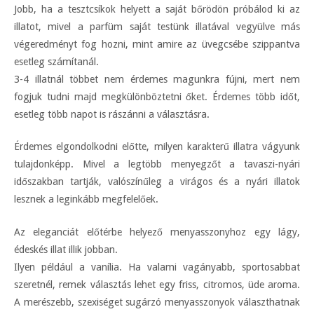
Jobb, ha a tesztcsíkok helyett a saját bőrödön próbálod ki az
illatot, mivel a parfüm saját testünk illatával vegyülve más
végeredményt fog hozni, mint amire az üvegcsébe szippantva
esetleg számítanál.
3-4 illatnál többet nem érdemes magunkra fújni, mert nem
fogjuk tudni majd megkülönböztetni őket. Érdemes több időt,
esetleg több napot is rászánni a választásra.
Érdemes elgondolkodni előtte, milyen karakterű illatra vágyunk
tulajdonképp. Mivel a legtöbb menyegzőt a tavaszi-nyári
időszakban tartják, valószínűleg a virágos és a nyári illatok
lesznek a leginkább megfelelőek.
Az eleganciát előtérbe helyező menyasszonyhoz egy lágy,
édeskés illat illik jobban.
Ilyen például a vanília. Ha valami vagányabb, sportosabbat
szeretnél, remek választás lehet egy friss, citromos, üde aroma.
A merészebb, szexiséget sugárzó menyasszonyok választhatnak