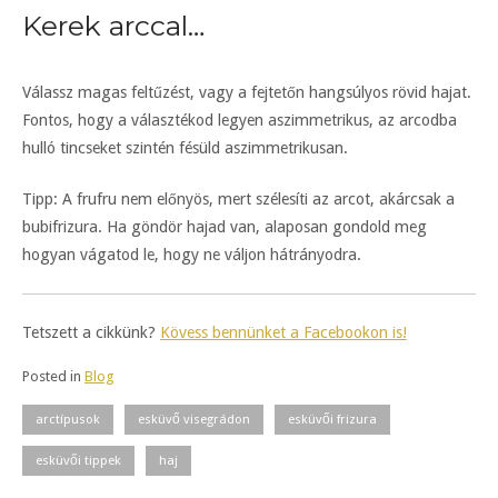
Kerek arccal…
Válassz magas feltűzést, vagy a fejtetőn hangsúlyos rövid hajat.
Fontos, hogy a választékod legyen aszimmetrikus, az arcodba
hulló tincseket szintén fésüld aszimmetrikusan.
Tipp: A frufru nem előnyös, mert szélesíti az arcot, akárcsak a
bubifrizura. Ha göndör hajad van, alaposan gondold meg
hogyan vágatod le, hogy ne váljon hátrányodra.
Tetszett a cikkünk?
Kövess bennünket a Facebookon is!
Posted in
Blog
arctípusok
esküvő visegrádon
esküvői frizura
esküvői tippek
haj