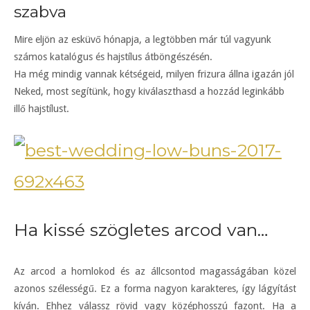
szabva
Mire eljön az esküvő hónapja, a legtöbben már túl vagyunk
számos katalógus és hajstílus átböngészésén.
Ha még mindig vannak kétségeid, milyen frizura állna igazán jól
Neked, most segítünk, hogy kiválaszthasd a hozzád leginkább
illő hajstílust.
Ha kissé szögletes arcod van…
Az arcod a homlokod és az állcsontod magasságában közel
azonos szélességű. Ez a forma nagyon karakteres, így lágyítást
kíván. Ehhez válassz rövid vagy középhosszú fazont. Ha a