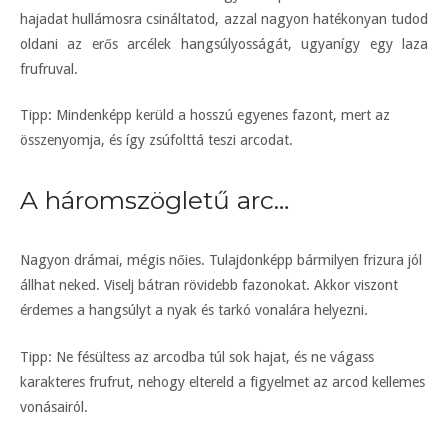
hajadat hullámosra csináltatod, azzal nagyon hatékonyan tudod
oldani az erős arcélek hangsúlyosságát, ugyanígy egy laza
frufruval.
Tipp: Mindenképp kerüld a hosszú egyenes fazont, mert az
összenyomja, és így zsúfolttá teszi arcodat.
A háromszögletű arc…
Nagyon drámai, mégis nőies. Tulajdonképp bármilyen frizura jól
állhat neked. Viselj bátran rövidebb fazonokat. Akkor viszont
érdemes a hangsúlyt a nyak és tarkó vonalára helyezni.
Tipp: Ne fésültess az arcodba túl sok hajat, és ne vágass
karakteres frufrut, nehogy eltereld a figyelmet az arcod kellemes
vonásairól.