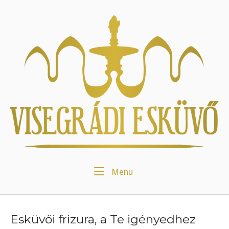
Skip
to
Home
content
Menu
Menü
Esküvői frizura, a Te igényedhez