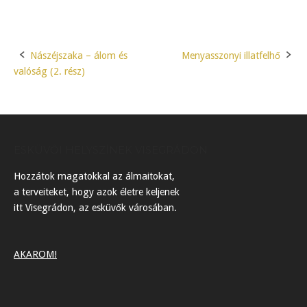
Nászéjszaka – álom és
Menyasszonyi illatfelhő
Post
valóság (2. rész)
navigation
ESKÜVŐI HELYSZÍNEK VISEGRÁDON
Hozzátok magatokkal az álmaitokat,
a terveiteket, hogy azok életre keljenek
itt Visegrádon, az esküvők városában.
AKAROM!