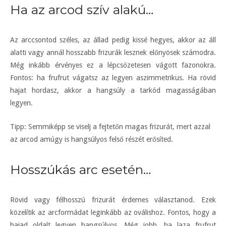
Ha az arcod szív alakú…
Az arccsontod széles, az állad pedig kissé hegyes, akkor az áll
alatti vagy annál hosszabb frizurák lesznek előnyösek számodra.
Még inkább érvényes ez a lépcsőzetesen vágott fazonokra.
Fontos: ha frufrut vágatsz az legyen aszimmetrikus. Ha rövid
hajat hordasz, akkor a hangsúly a tarkód magasságában
legyen.
Tipp: Semmiképp se viselj a fejtetőn magas frizurát, mert azzal
az arcod amúgy is hangsúlyos felső részét erősíted.
Hosszúkás arc esetén…
Rövid vagy félhosszú frizurát érdemes választanod. Ezek
közelítik az arcformádat leginkább az oválishoz. Fontos, hogy a
hajad oldalt legyen hangsúlyos. Még jobb, ha laza frufrut