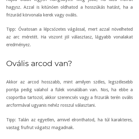
hagysz. Azzal is kitűnően oldhatod a hosszúkás hatást, ha a
frizurád körvonala kerek vagy ovális.
Tipp: Óvatosan a lépcsőzetes vágással, mert azzal növelheted
az arc méretét. Ha viszont jól választasz, lágyabb vonalakat
eredményez.
Ovális arcod van?
Akkor az arcod hosszabb, mint amilyen széles, legszélesebb
pontja pedig valahol a fülek vonalában van. Nos, ha ebbe a
csoportba tartozol, akkor szerencsés vagy a frizurák terén ovális
arcformával ugyanis nehéz rosszul választani.
Tipp: Talán az egyetlen, amivel elronthatod, ha túl karakteres,
vastag frufrut vágatsz magadnak.