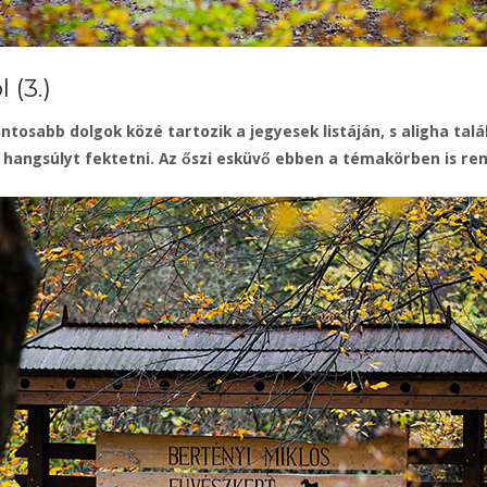
 (3.)
ntosabb dolgok közé tartozik a jegyesek listáján, s aligha ta
 hangsúlyt fektetni.
Az őszi esküvő ebben a témakörben is re