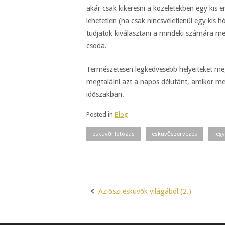
akár csak kikeresni a közeletekben egy kis 
lehetetlen (ha csak nincsvéletlenül egy kis 
tudjatok kiválasztani a mindeki számára m
csoda.
Természetesen legkedvesebb helyeiteket meg
megtalálni azt a napos délutánt, amikor me
időszakban.
Posted in
Blog
esküvői fotózás
esküvőszervezés
jeg
Az őszi esküvők világából (2.)
Post
navigation