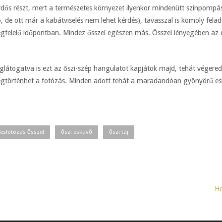
erdős részt, mert a természetes környezet ilyenkor mindenütt színpompá
hó, de ott már a kabátviselés nem lehet kérdés), tavasszal is komoly fela
egfelelő időpontban. Mindez ősszel egészen más. Ősszel lényegében az
látogatva is ezt az őszi-szép hangulatot kapjátok majd, tehát végere
gtörténhet a fotózás. Minden adott tehát a maradandóan gyönyörű eskü
yesfotózás ősszel
őszi esküvő
őszi táj
Ho