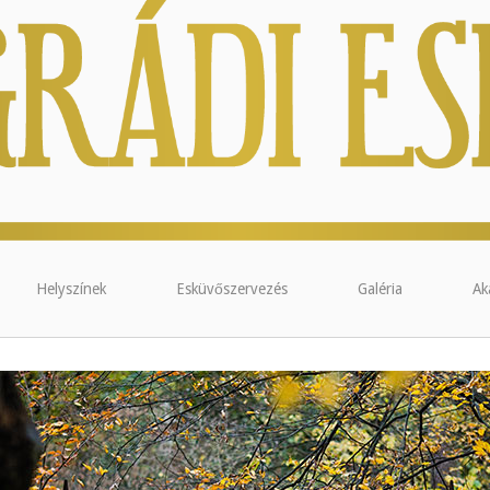
Helyszínek
Esküvőszervezés
Galéria
Ak