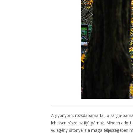
A gyönyörű, rozsdabarna táj, a sárga-barna
lehessen része az ifjú párnak. Minden adot
vőlegény öltönye is a maga teljességében m