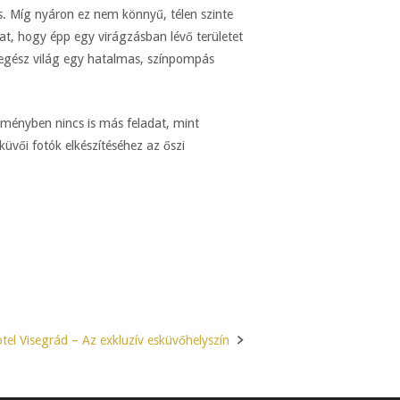
s. Míg nyáron ez nem könnyű, télen szinte
dat, hogy épp egy virágzásban lévő területet
 egész világ egy hatalmas, színpompás
dményben nincs is más feladat, mint
vői fotók elkészítéséhez az őszi
tel Visegrád – Az exkluzív esküvőhelyszín