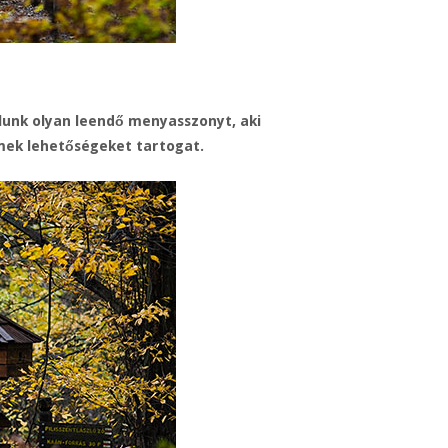
lálunk olyan leendő menyasszonyt, aki
mek lehetőségeket tartogat.