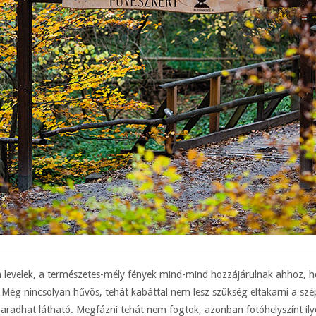
 levelek, a természetes-mély fények mind-mind hozzájárulnak ahhoz, h
t. Még nincsolyan hűvös, tehát kabáttal nem lesz szükség eltakarni a 
aradhat látható. Megfázni tehát nem fogtok, azonban fotóhelyszínt ilye