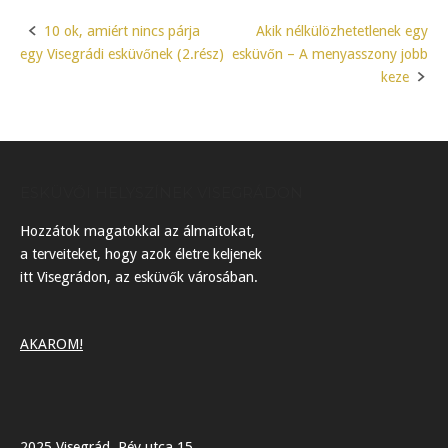
10 ok, amiért nincs párja
Akik nélkülözhetetlenek egy
Post
egy Visegrádi esküvőnek (2.rész)
esküvőn – A menyasszony jobb
navigation
keze
ESKÜVŐI HELYSZÍNEK VISEGRÁDON
Hozzátok magatokkal az álmaitokat,
a terveiteket, hogy azok életre keljenek
itt Visegrádon, az esküvők városában.
AKAROM!
2025 Visegrád, Rév utca 15.