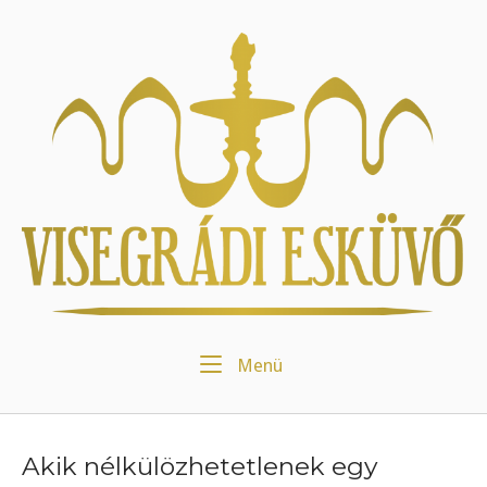
Skip
to
Home
content
Menu
Menü
Akik nélkülözhetetlenek egy