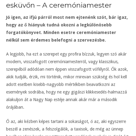
esküvőn – A ceremóniamester
Jó igen, az ifjú párról most nem ejtenénk szót, bár igaz,
hogy az ő hiányuk tudná okozni a legkülönösebb
forgatókönyvet. Minden esetre ceremóniamester
nélkül sem érdemes belefogni a szervezésbe.
A legjobb, ha ezt a szerepet egy profira bízzuk, legyen szó akár
modern, visszafogott ceremóniamesterről, vagy klasszikus,
szerepéből adódóan nem éppen visszafogott vőfélyről. Ők azok,
akik tudják, érzik, mi történik, mikor mirevan szükség és hol kell
adott esetben kisebb-nagyobb mértékben beavatkozni az
események sodrába, hogy ne egy gigászi klikkesedés-halmazzá
alakuljon át a Nagy Nap estéje annak akár már a második
órájában.
Ő az, aki kézben képes tartani a sokaságot, ő az, aki egyszerre
beszél a zenészek, a felszolgálók, a taxisok, de még az ünnep