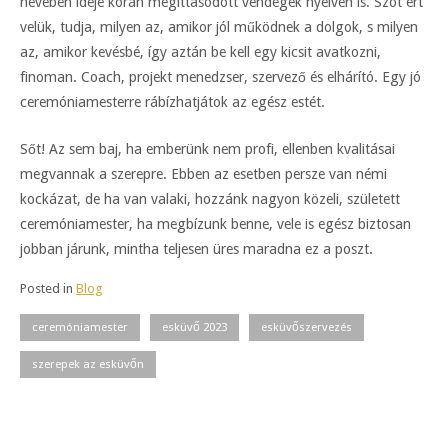
hevében ideje korán megittasodott vendégek nyelvén is. Szót ért
velük, tudja, milyen az, amikor jól működnek a dolgok, s milyen
az, amikor kevésbé, így aztán be kell egy kicsit avatkozni,
finoman. Coach, projekt menedzser, szervező és elhárító. Egy jó
ceremóniamesterre rábízhatjátok az egész estét.
Sőt! Az sem baj, ha emberünk nem profi, ellenben kvalitásai
megvannak a szerepre. Ebben az esetben persze van némi
kockázat, de ha van valaki, hozzánk nagyon közeli, született
ceremóniamester, ha megbízunk benne, vele is egész biztosan
jobban járunk, mintha teljesen üres maradna ez a poszt.
Posted in
Blog
ceremóniamester
esküvő 2023
esküvőszervezés
szerepek az esküvőn