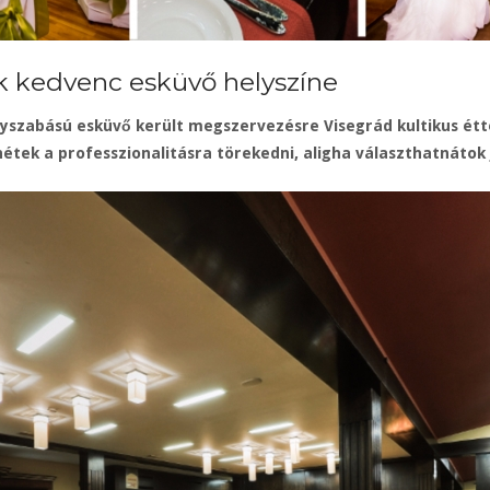
ik kedvenc esküvő helyszíne
yszabású esküvő került megszervezésre Visegrád kultikus étt
étek a professzionalitásra törekedni, aligha választhatnátok 