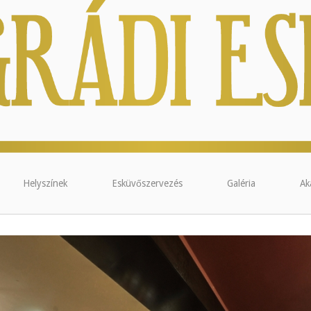
Helyszínek
Esküvőszervezés
Galéria
Ak