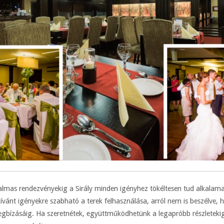
lmas rendezvényekig a Sirály minden igényhez tökéltesen tud alkalamazk
kívánt igényekre szabható a terek felhasználása, arról nem is beszélve, 
megbízásáig. Ha szeretnétek, együttműködhetünk a legapróbb részletekig