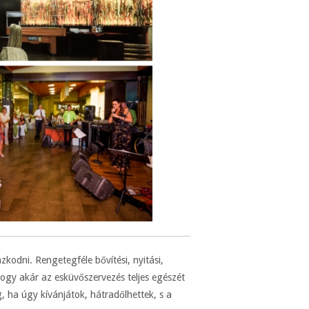
odni. Rengetegféle bővítési, nyitási,
hogy akár az esküvőszervezés teljes egészét
, ha úgy kívánjátok, hátradőlhettek, s a