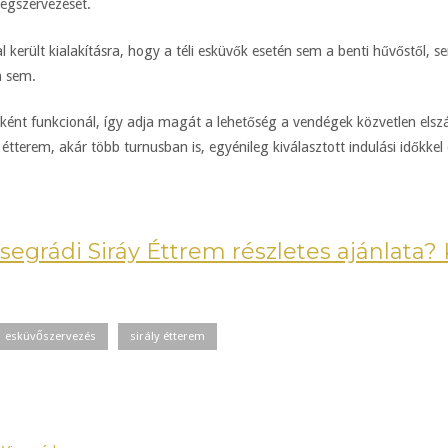
egszervezését.
került kialakításra, hogy a téli esküvők esetén sem a benti hűvőstől, se
 sem.
eként funkcionál, így adja magát a lehetőség a vendégek közvetlen elszál
 étterem, akár több turnusban is, egyénileg kiválasztott indulási időkkel
segrádi Siráy Éttrem részletes ajánlata? 
esküvőszervezés
sirály étterem