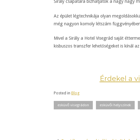
Sirály csapatára bízhatjátok a nagy nagy m
Az épület légtechnikája olyan megoldásokkal 
még nagyon komoly létszám függvényében
Mivel a Sirály a Hotel Visegrád saját étterm
kisbuszos transzfer lehetőségeket is kínál az
Érdekel a vi
Posted in
Blog
esküvő visegrádon
esküvői helyszínek