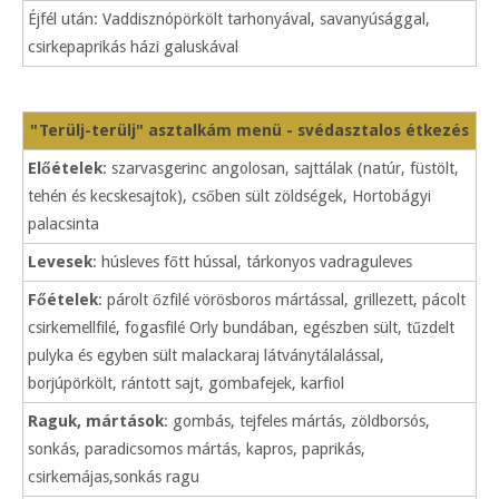
Éjfél után: Vaddisznópörkölt tarhonyával, savanyúsággal,
csirkepaprikás házi galuskával
"Terülj-terülj" asztalkám menü - svédasztalos étkezés
Előételek
: szarvasgerinc angolosan, sajttálak (natúr, füstölt,
tehén és kecskesajtok), csőben sült zöldségek, Hortobágyi
palacsinta
Levesek
: húsleves főtt hússal, tárkonyos vadraguleves
Főételek
: párolt őzfilé vörösboros mártással, grillezett, pácolt
csirkemellfilé, fogasfilé Orly bundában, egészben sült, tűzdelt
pulyka és egyben sült malackaraj látványtálalással,
borjúpörkölt, rántott sajt, gombafejek, karfiol
Raguk, mártások
: gombás, tejfeles mártás, zöldborsós,
sonkás, paradicsomos mártás, kapros, paprikás,
csirkemájas,sonkás ragu