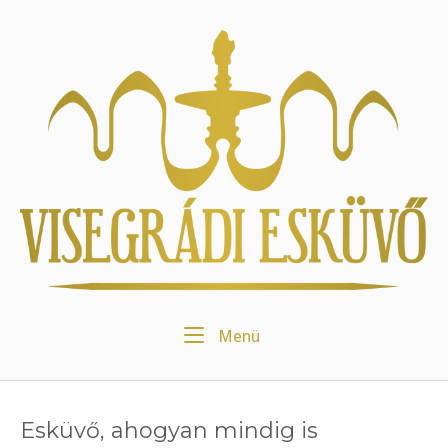
Skip
to
Home
content
Menu
Menü
Esküvő, ahogyan mindig is