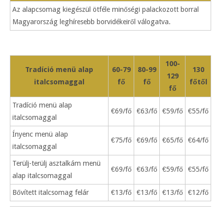
Az alapcsomag kiegészül ötféle minőségi palackozott borral
Magyarország leghíresebb borvidékeiről válogatva.
100-
Tradíció menü alap
60-79
80-99
130
129
italcsomaggal
fő
fő
főtől
fő
Tradíció menü alap
€69/fő
€63/fő
€59/fő
€55/fő
italcsomaggal
Ínyenc menü alap
€75/fő
€69/fő
€65/fő
€64/fő
italcsomaggal
Terülj-terülj asztalkám menü
€69/fő
€63/fő
€59/fő
€55/fő
alap italcsomaggal
Bővített italcsomag felár
€13/fő
€13/fő
€13/fő
€12/fő