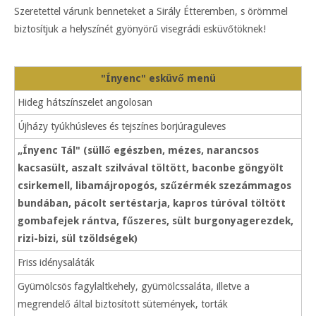
Szeretettel várunk benneteket a Sirály Étteremben, s örömmel
biztosítjuk a helyszínét gyönyörű visegrádi esküvőtöknek!
"Ínyenc" esküvő menü
Hideg hátszínszelet angolosan
Újházy tyúkhúsleves és tejszínes borjúraguleves
„Ínyenc Tál" (süllő egészben, mézes, narancsos
kacsasült, aszalt szilvával töltött, baconbe göngyölt
csirkemell, libamájropogós, szűzérmék szezámmagos
bundában, pácolt sertéstarja, kapros túróval töltött
gombafejek rántva, fűszeres, sült burgonyagerezdek,
rizi-bizi, sül tzöldségek)
Friss idénysaláták
Gyümölcsös fagylaltkehely, gyümölcssaláta, illetve a
megrendelő által biztosított sütemények, torták