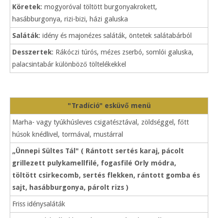
Köretek
: mogyoróval töltött burgonyakrokett,
hasábburgonya, rizi-bizi, házi galuska
Saláták
: idény és majonézes saláták, öntetek salátabárból
Desszertek
: Rákóczi túrós, mézes zserbó, somlói galuska,
palacsintabár különböző töltelékekkel
"Tradíció" esküvő menü
Marha- vagy tyúkhúsleves csigatésztával, zöldséggel, főtt
húsok knédlivel, tormával, mustárral
„Ünnepi Sültes Tál" ( Rántott sertés karaj, pácolt
grillezett pulykamellfilé, fogasfilé Orly módra,
töltött csirkecomb, sertés flekken, rántott gomba és
sajt, hasábburgonya, párolt rizs )
Friss idénysaláták