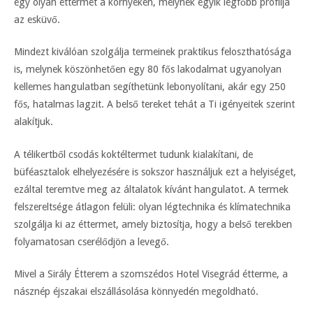
egy olyan éttermet a környéken, melynek egyik legfőbb profilja
az esküvő.
Mindezt kiválóan szolgálja termeinek praktikus feloszthatósága
is, melynek köszönhetően egy 80 fős lakodalmat ugyanolyan
kellemes hangulatban segíthetünk lebonyolítani, akár egy 250
fős, hatalmas lagzit. A belső tereket tehát a Ti igényeitek szerint
alakítjuk.
A télikertből csodás koktéltermet tudunk kialakítani, de
büféasztalok elhelyezésére is sokszor használjuk ezt a helyiséget,
ezáltal teremtve meg az általatok kívánt hangulatot. A termek
felszereltsége átlagon felüli: olyan légtechnika és klímatechnika
szolgálja ki az éttermet, amely biztosítja, hogy a belső terekben
folyamatosan cserélődjön a levegő.
Mivel a Sirály Étterem a szomszédos Hotel Visegrád étterme, a
násznép éjszakai elszállásolása könnyedén megoldható.