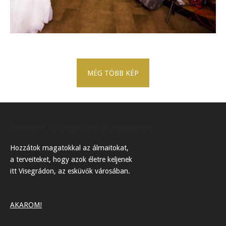
MÉG TÖBB KÉP
ESKÜVŐI HELYSZÍNEK VISEGRÁDON
Hozzátok magatokkal az álmaitokat,
a terveiteket, hogy azok életre keljenek
itt Visegrádon, az esküvők városában.
AKAROM!