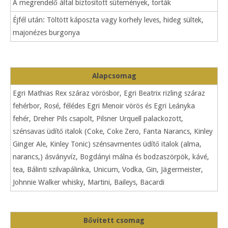
A megrendelő által biztosított sütemények, torták
Éjfél után: Töltött káposzta vagy korhely leves, hideg sültek,
majonézes burgonya
Alapcsomag
Egri Mathias Rex száraz vörösbor, Egri Beatrix rizling száraz
fehérbor, Rosé, félédes Egri Menoir vörös és Egri Leányka
fehér, Dreher Pils csapolt, Pilsner Urquell palackozott,
szénsavas üdítő italok (Coke, Coke Zero, Fanta Narancs, Kinley
Ginger Ale, Kinley Tonic) szénsavmentes üdítő italok (alma,
narancs,) ásványvíz, Bogdányi málna és bodzaszörpök, kávé,
tea, Bálinti szilvapálinka, Unicum, Vodka, Gin, Jägermeister,
Johnnie Walker whisky, Martini, Baileys, Bacardi
Bővített csomag