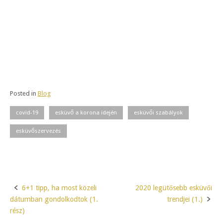
Posted in
Blog
covid-19
esküvő a korona idején
esküvői szabályok
esküvőszervezés
6+1 tipp, ha most közeli
2020 legütősebb esküvői
Post
dátumban gondolkodtok (1.
trendjei (1.)
navigation
rész)