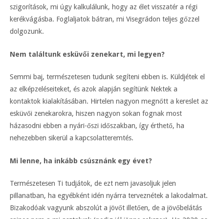
szigorítások, mi úgy kalkulálunk, hogy az élet visszatér a régi
kerékvágásba. Foglaljatok bátran, mi Visegrádon teljes gőzzel
dolgozunk.
Nem találtunk esküvői zenekart, mi legyen?
Semmi baj, természetesen tudunk segíteni ebben is. Küldjétek el
az elképzeléseiteket, és azok alapján segítünk Nektek a
kontaktok kialakításában. Hirtelen nagyon megnőtt a kereslet az
esküvői zenekarokra, hiszen nagyon sokan fognak most
házasodni ebben a nyári-őszi időszakban, így érthető, ha
nehezebben sikerül a kapcsolatteremtés.
Mi lenne, ha inkább csúsznánk egy évet?
Természetesen Ti tudjátok, de ezt nem javasoljuk jelen
pillanatban, ha egyébként idén nyárra terveznétek a lakodalmat.
Bizakodóak vagyunk abszolút a jövőt illetően, de a jövőbelátás