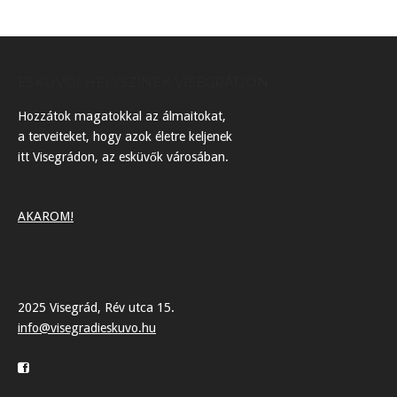
ESKÜVŐI HELYSZÍNEK VISEGRÁDON
Hozzátok magatokkal az álmaitokat,
a terveiteket, hogy azok életre keljenek
itt Visegrádon, az esküvők városában.
AKAROM!
2025 Visegrád, Rév utca 15.
info@visegradieskuvo.hu