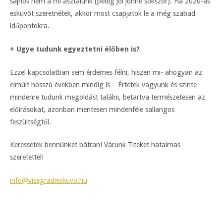
sajnos nem a mi asztalunk (pedig jól jönne sokszor). Ha 2020-as
esküvőt szeretnétek, akkor most csapjatok le a még szabad
időpontokra.
+ Ugye tudunk egyeztetni élőben is?
Ezzel kapcsolatban sem érdemes félni, hiszen mi- ahogyan az
elmúlt hosszú években mindig is – Értetek vagyunk és szinte
mindenre tudunk megoldást találni, betartva természetesen az
előírásokat, azonban mentesen mindenféle sallangos
feszültségtől.
Keressetek bennünket bátran! Várunk Titeket hatalmas
szeretettel!
info@visegradieskuvo.hu