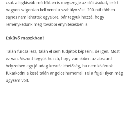
csak a legkisebb mértékben is megszegje az előírásokat, ezért
nagyon szigorúan kell venni a szabályozást. 200-nál többen
sajnos nem lehettek egyelőre, bár tegyük hozzá, hogy
reménykedünk még további enyhítésekben is.
Esküvő maszkban?
Talán furcsa lesz, talán el sem tudjátok képzelni, de igen. Most
ez van. Viszont tegyük hozzá, hogy van ebben az abszurd
helyzetben egy jó adag kreatív lehetőség, ha nem kívántok
fukarkodni a kissé talán angolos humorral. Fel a fejjel! Ilyen még
úgysem volt.