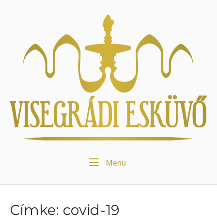
Skip
to
Home
content
Menu
Menü
Címke:
covid-19