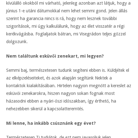
kívülálló okokból mi várható, jelenleg azonban azt látjuk, hogy a
június 1-e utáni dátumokkal nem lehet semmi gond. Jelen állás
szerint ha garancia nincs is rá, hogy nem lesznek további
szigorítások, mi úgy kalkulálunk, hogy az élet visszatér a régi
kerékvágásba. Foglaljatok bátran, mi Visegrádon teljes gőzzel
dolgozunk.
Nem találtunk esküvői zenekart, mi legyen?
Semmi baj, természetesen tudunk segíteni ebben is. Küldjétek el
az elképzeléseiteket, és azok alapján segítünk Nektek a
kontaktok kialakításában. Hirtelen nagyon megnőtt a kereslet az
esküvői zenekarokra, hiszen nagyon sokan fognak most
házasodni ebben a nyári-őszi időszakban, így érthető, ha
nehezebben sikerül a kapcsolatteremtés.
Mi lenne, ha inkább csúsznánk egy évet?
Természetesen Ti tudjátok, de ezt nem javasoljuk jelen