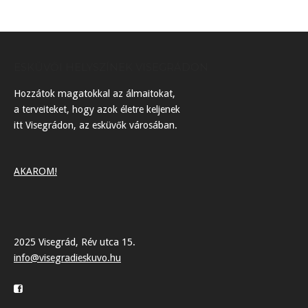
ESKÜVŐI HELYSZÍNEK VISEGRÁDON
Hozzátok magatokkal az álmaitokat,
a terveiteket, hogy azok életre keljenek
itt Visegrádon, az esküvők városában.
AKAROM!
2025 Visegrád, Rév utca 15.
info@visegradieskuvo.hu