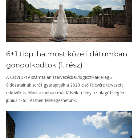
6+1 tipp, ha most közeli dátumban
gondolkodtok (1. rész)
A COVID-19 számtalan szervezésbeli/logisztikai-jellegű
áldozatainak sorát gyarapítják a 2020 első félévére tervezett
esküvők is. Most azonban már látszik a fény az alagút végén:
június 1-től részben fellélegezhetünk.