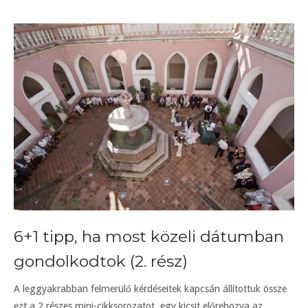
6+1 tipp, ha most közeli dátumban
gondolkodtok (2. rész)
A leggyakrabban felmerülő kérdéseitek kapcsán állítottuk össze
ezt a 2 részes mini-cikksorozatot, egy kicsit előrehozva az