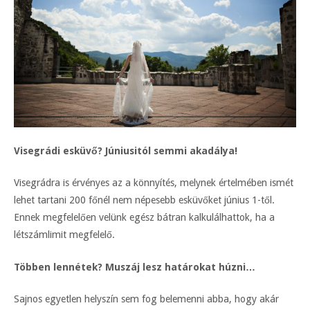
Visegrádi esküvő? Júniusitól semmi akadálya!
Visegrádra is érvényes az a könnyítés, melynek értelmében ismét
lehet tartani 200 főnél nem népesebb esküvőket június 1-től.
Ennek megfelelően velünk egész bátran kalkulálhattok, ha a
létszámlimit megfelelő.
Többen lennétek? Muszáj lesz határokat húzni…
Sajnos egyetlen helyszín sem fog belemenni abba, hogy akár