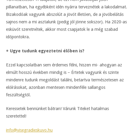
pillanatban, ha egyébként idén nyárra terveznétek a lakodalmat.
Bizakodóak vagyunk abszolút a jövőt illetően, de a jövőbelátás
sajnos nem a mi asztalunk (pedig jól jönne sokszor). Ha 2020-as
esküvőt szeretnétek, akkor most csapjatok le a még szabad
időpontokra.
+ Ugye tudunk egyeztetni élőben is?
Ezzel kapcsolatban sem érdemes félni, hiszen mi- ahogyan az
elmúlt hosszú években mindig is – Értetek vagyunk és szinte
mindenre tudunk megoldást találni, betartva természetesen az
előírásokat, azonban mentesen mindenféle sallangos
feszültségtől.
Keressetek bennünket bátran! Várunk Titeket hatalmas
szeretettel!
info@visegradieskuvo.hu