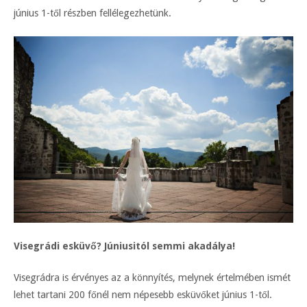
június 1-től részben fellélegezhetünk.
Visegrádi esküvő? Júniusitól semmi akadálya!
Visegrádra is érvényes az a könnyítés, melynek értelmében ismét
lehet tartani 200 főnél nem népesebb esküvőket június 1-től.