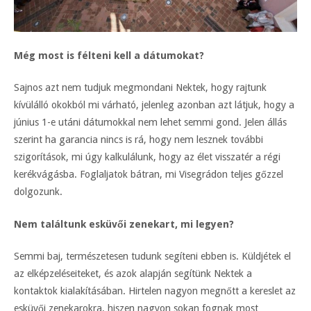
Még most is félteni kell a dátumokat?
Sajnos azt nem tudjuk megmondani Nektek, hogy rajtunk
kívülálló okokból mi várható, jelenleg azonban azt látjuk, hogy a
június 1-e utáni dátumokkal nem lehet semmi gond. Jelen állás
szerint ha garancia nincs is rá, hogy nem lesznek további
szigorítások, mi úgy kalkulálunk, hogy az élet visszatér a régi
kerékvágásba. Foglaljatok bátran, mi Visegrádon teljes gőzzel
dolgozunk.
Nem találtunk esküvői zenekart, mi legyen?
Semmi baj, természetesen tudunk segíteni ebben is. Küldjétek el
az elképzeléseiteket, és azok alapján segítünk Nektek a
kontaktok kialakításában. Hirtelen nagyon megnőtt a kereslet az
esküvői zenekarokra, hiszen nagyon sokan fognak most