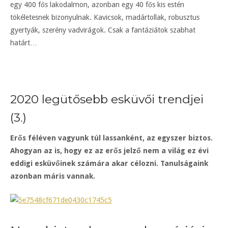
egy 400 fős lakodalmon, azonban egy 40 fős kis estén
tökéletesnek bizonyulnak. Kavicsok, madártollak, robusztus
gyertyák, szerény vadvirágok. Csak a fantáziátok szabhat
határt…
2020 legütősebb esküvői trendjei
(3.)
Erős féléven vagyunk túl lassanként, az egyszer biztos.
Ahogyan az is, hogy ez az erős jelző nem a világ ez évi
eddigi esküvőinek számára akar célozni. Tanulságaink
azonban máris vannak.