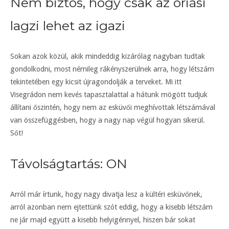
Nem biztos, hogy csak az óriási
lagzi lehet az igazi
Sokan azok közül, akik mindeddig kizárólag nagyban tudtak
gondolkodni, most némileg rákényszerülnek arra, hogy létszám
tekintetében egy kicsit újragondolják a terveket. Mi itt
Visegrádon nem kevés tapasztalattal a hátunk mögött tudjuk
állítani őszintén, hogy nem az esküvői meghívottak létszámával
van összefüggésben, hogy a nagy nap végül hogyan sikerül.
Sőt!
Távolságtartás: ON
Arról már írtunk, hogy nagy divatja lesz a kültéri esküvőnek,
arról azonban nem ejtettünk szót eddig, hogy a kisebb létszám
ne jár majd együtt a kisebb helyigénnyel, hiszen bár sokat