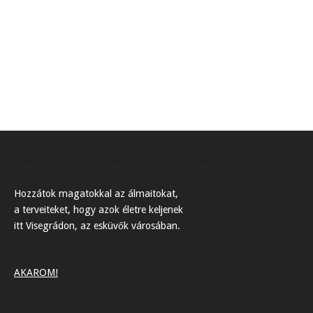
ESKÜVŐI HELYSZÍNEK VISEGRÁDON
Hozzátok magatokkal az álmaitokat,
a terveiteket, hogy azok életre keljenek
itt Visegrádon, az esküvők városában.
AKAROM!