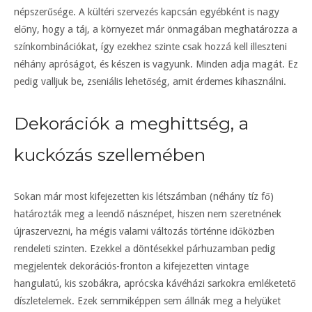
népszerűsége. A kültéri szervezés kapcsán egyébként is nagy
előny, hogy a táj, a környezet már önmagában meghatározza a
színkombinációkat, így ezekhez szinte csak hozzá kell illeszteni
néhány apróságot, és készen is vagyunk. Minden adja magát. Ez
pedig valljuk be, zseniális lehetőség, amit érdemes kihasználni.
Dekorációk a meghittség, a
kuckózás szellemében
Sokan már most kifejezetten kis létszámban (néhány tíz fő)
határozták meg a leendő násznépet, hiszen nem szeretnének
újraszervezni, ha mégis valami változás történne időközben
rendeleti szinten. Ezekkel a döntésekkel párhuzamban pedig
megjelentek dekorációs-fronton a kifejezetten vintage
hangulatú, kis szobákra, aprócska kávéházi sarkokra emléketető
díszletelemek. Ezek semmiképpen sem állnák meg a helyüket