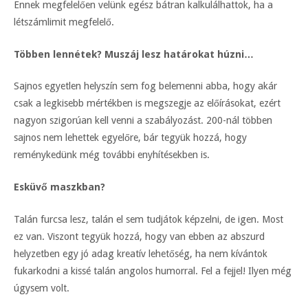
Ennek megfelelően velünk egész bátran kalkulálhattok, ha a
létszámlimit megfelelő.
Többen lennétek? Muszáj lesz határokat húzni…
Sajnos egyetlen helyszín sem fog belemenni abba, hogy akár
csak a legkisebb mértékben is megszegje az előírásokat, ezért
nagyon szigorúan kell venni a szabályozást. 200-nál többen
sajnos nem lehettek egyelőre, bár tegyük hozzá, hogy
reménykedünk még további enyhítésekben is.
Esküvő maszkban?
Talán furcsa lesz, talán el sem tudjátok képzelni, de igen. Most
ez van. Viszont tegyük hozzá, hogy van ebben az abszurd
helyzetben egy jó adag kreatív lehetőség, ha nem kívántok
fukarkodni a kissé talán angolos humorral. Fel a fejjel! Ilyen még
úgysem volt.