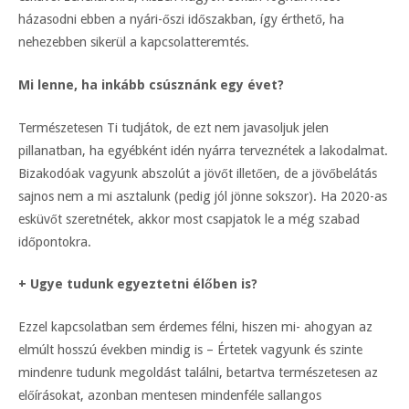
házasodni ebben a nyári-őszi időszakban, így érthető, ha
nehezebben sikerül a kapcsolatteremtés.
Mi lenne, ha inkább csúsznánk egy évet?
Természetesen Ti tudjátok, de ezt nem javasoljuk jelen
pillanatban, ha egyébként idén nyárra terveznétek a lakodalmat.
Bizakodóak vagyunk abszolút a jövőt illetően, de a jövőbelátás
sajnos nem a mi asztalunk (pedig jól jönne sokszor). Ha 2020-as
esküvőt szeretnétek, akkor most csapjatok le a még szabad
időpontokra.
+ Ugye tudunk egyeztetni élőben is?
Ezzel kapcsolatban sem érdemes félni, hiszen mi- ahogyan az
elmúlt hosszú években mindig is – Értetek vagyunk és szinte
mindenre tudunk megoldást találni, betartva természetesen az
előírásokat, azonban mentesen mindenféle sallangos