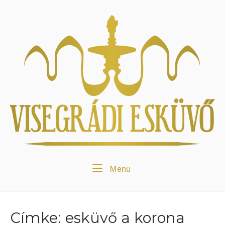
Skip
to
Home
content
Menu
Menü
Címke:
esküvő a korona