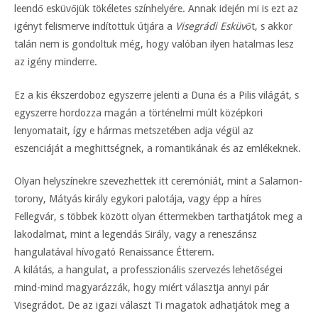
leendő esküvőjük tökéletes színhelyére. Annak idején mi is ezt az
igényt felismerve indítottuk útjára a
Visegrádi Esküvő
t, s akkor
talán nem is gondoltuk még, hogy valóban ilyen hatalmas lesz
az igény minderre.
Ez a kis ékszerdoboz egyszerre jelenti a Duna és a Pilis világát, s
egyszerre hordozza magán a történelmi múlt középkori
lenyomatait, így e hármas metszetében adja végül az
eszenciáját a meghittségnek, a romantikának és az emlékeknek.
Olyan helyszínekre szevezhettek itt ceremóniát, mint a Salamon-
torony, Mátyás király egykori palotája, vagy épp a híres
Fellegvár, s többek között olyan éttermekben tarthatjátok meg a
lakodalmat, mint a legendás Sirály, vagy a reneszánsz
hangulatával hívogató Renaissance Étterem.
A kilátás, a hangulat, a professzionális szervezés lehetőségei
mind-mind magyarázzák, hogy miért választja annyi pár
Visegrádot. De az igazi választ Ti magatok adhatjátok meg a