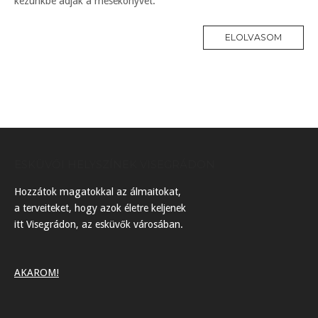
kezünkbe adják a mesekönyvet.
ELOLVASOM
ESKÜVŐI HELYSZÍNEK VISEGRÁDON
Hozzátok magatokkal az álmaitokat,
a terveiteket, hogy azok életre keljenek
itt Visegrádon, az esküvők városában.
AKAROM!