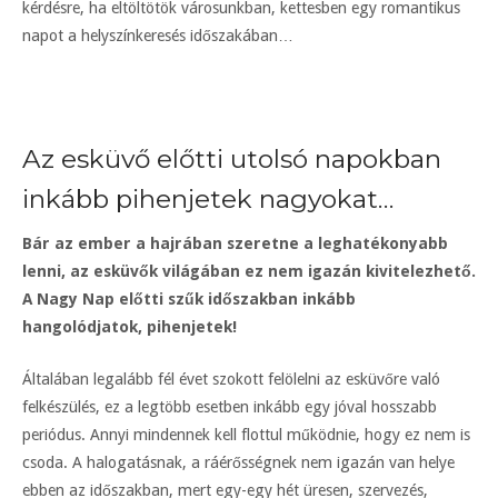
kérdésre, ha eltöltötök városunkban, kettesben egy romantikus
napot a helyszínkeresés időszakában…
Az esküvő előtti utolsó napokban
inkább pihenjetek nagyokat…
Bár az ember a hajrában szeretne a leghatékonyabb
lenni, az esküvők világában ez nem igazán kivitelezhető.
A Nagy Nap előtti szűk időszakban inkább
hangolódjatok, pihenjetek!
Általában legalább fél évet szokott felölelni az esküvőre való
felkészülés, ez a legtöbb esetben inkább egy jóval hosszabb
periódus. Annyi mindennek kell flottul működnie, hogy ez nem is
csoda. A halogatásnak, a ráérősségnek nem igazán van helye
ebben az időszakban, mert egy-egy hét üresen, szervezés,