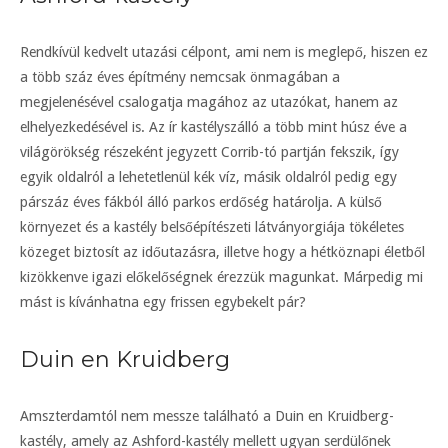
Rendkívül kedvelt utazási célpont, ami nem is meglepő, hiszen ez
a több száz éves építmény nemcsak önmagában a
megjelenésével csalogatja magához az utazókat, hanem az
elhelyezkedésével is. Az ír kastélyszálló a több mint húsz éve a
világörökség részeként jegyzett Corrib-tó partján fekszik, így
egyik oldalról a lehetetlenül kék víz, másik oldalról pedig egy
párszáz éves fákból álló parkos erdőség határolja. A külső
környezet és a kastély belsőépítészeti látványorgiája tökéletes
közeget biztosít az időutazásra, illetve hogy a hétköznapi életből
kizökkenve igazi előkelőségnek érezzük magunkat. Márpedig mi
mást is kívánhatna egy frissen egybekelt pár?
Duin en Kruidberg
Amszterdamtól nem messze található a Duin en Kruidberg-
kastély, amely az Ashford-kastély mellett ugyan serdülőnek