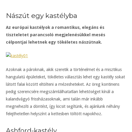
Nászút egy kastélyba
Az európai kastélyok a romantikus, elegáns és
tiszteletet parancsoló megjelenésükkel mesés
célpontjai lehetnek egy tökéletes nászútnak.
Azoknak a pároknak, akik szeretik a történelmet és a misztikus
hangulatú épületeket, tökéletes választás lehet egy kastély sokat
látott falai között eltölteni a mézesheteket. Az öreg kontinens
pedig szerencsére megszámlálhatatlan lehetőséget kínál a
kalandvágyó frissházasoknak, ami talán már inkább
megnehezíti a döntést, így kicsit segítünk, és ajánlunk néhány
felejthetetlen helyszínt a kettesben töltött napokhoz.
Ashford-kastély