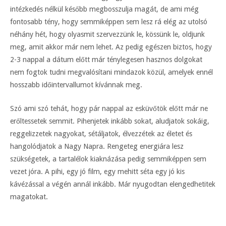
intézkedés nélkül később megbosszulja magát, de ami még
fontosabb tény, hogy semmiképpen sem lesz rá elég az utolsó
néhány hét, hogy olyasmit szervezzünk le, kössünk le, oldjunk
meg, amit akkor már nem lehet. Az pedig egészen biztos, hogy
2-3 nappal a dátum előtt már ténylegesen hasznos dolgokat
nem fogtok tudni megvalósítani mindazok közül, amelyek ennél
hosszabb időintervallumot kívánnak meg.
Szó ami szó tehát, hogy pár nappal az esküvőtök előtt már ne
erőltessetek semmit. Pihenjetek inkább sokat, aludjatok sokáig,
reggelizzetek nagyokat, sétáljatok, élvezzétek az életet és
hangolódjatok a Nagy Napra. Rengeteg energiára lesz
szükségetek, a tartalélok kiaknázása pedig semmiképpen sem
vezet jóra. A pihi, egy jó film, egy mehitt séta egy jó kis
kávézással a végén annál inkább. Már nyugodtan elengedhetitek
magatokat.