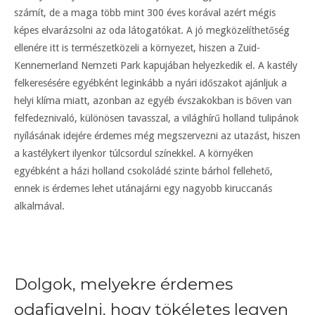
számít, de a maga több mint 300 éves korával azért mégis
képes elvarázsolni az oda látogatókat. A jó megközelíthetőség
ellenére itt is természetközeli a környezet, hiszen a Zuid-
Kennemerland Nemzeti Park kapujában helyezkedik el. A kastély
felkeresésére egyébként leginkább a nyári időszakot ajánljuk a
helyi klíma miatt, azonban az egyéb évszakokban is bőven van
felfedeznivaló, különösen tavasszal, a világhírű holland tulipánok
nyílásának idejére érdemes még megszervezni az utazást, hiszen
a kastélykert ilyenkor túlcsordul színekkel. A környéken
egyébként a házi holland csokoládé szinte bárhol fellehető,
ennek is érdemes lehet utánajárni egy nagyobb kiruccanás
alkalmával.
Dolgok, melyekre érdemes
odafigyelni, hogy tökéletes legyen