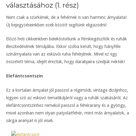
választásához (1. rész)
Nem csak a szürkének, de a fehérnek is van harminc árnyalata!
Új bejegyzéseinkben ezek között segítünk eligazodni!
Előző heti cikkeinkben belekóstoltunk a fémkiegészítők és ruhák
illeszkedésének témájába. Ekkor szóba került, hogy hányféle
színárnyalata van az esküvői ruha fehérjének. Mivel ez egy
összetett téma, idejét éreztük, hogy darabjaira szedjük nektek!
Elefántcsontszín
Ez a kortalan árnyalat jól passzol a régimódi, vintage dizájnhoz,
legyen szó az esküvő tematikájáról vagy a ruhák szabásáról. Az
elefántcsontszínhez remekül passzol a fehérarany és a gyöngy,
mivel azonban nem olyan patyolatfehér, mint más árnyalatok, a
sárga aranyat is jól viseli.