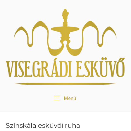
Skip
to
Home
content
Menu
Menü
Színskála esküvői ruha