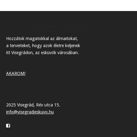
ESKÜVŐI HELYSZÍNEK VISEGRÁDON
Hozzátok magatokkal az álmaitokat,
a terveiteket, hogy azok életre keljenek
itt Visegrádon, az esküvők városában.
AKAROM!
2025 Visegrád, Rév utca 15.
info@visegradieskuvo.hu