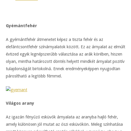
Gyémántfehér
A gyémántfehér átmenetet képez a tiszta fehér és az
elefántcsontfehér színárnyalatok között. Ez az árnyalat az elmúlt
évtized egyik legnépszerűbb választása az arák körében, hiszen
olyan, mintha határozott döntés helyett mindkét árnyalat pozitív
tulajdonságát birtokolná. Ennek eredményeképpen nyugodtan
párosítható a legtöbb fémmel.
Világos arany
Az igazán fényűző esküvők árnyalata az aranyba hajló fehér,
amely különösen jól mutat az őszi esküvőkön. Meleg színhatása