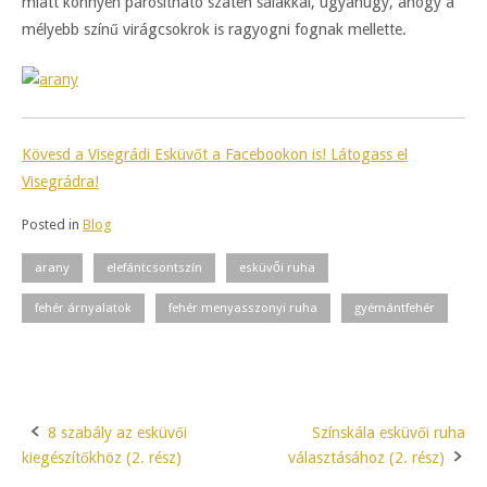
miatt könnyen párosítható szatén sálakkal, ugyanúgy, ahogy a
mélyebb színű virágcsokrok is ragyogni fognak mellette.
Kövesd a Visegrádi Esküvőt a Facebookon is! Látogass el
Visegrádra!
Posted in
Blog
arany
elefántcsontszín
esküvői ruha
fehér árnyalatok
fehér menyasszonyi ruha
gyémántfehér
8 szabály az esküvői
Színskála esküvői ruha
Post
kiegészítőkhöz (2. rész)
választásához (2. rész)
navigation