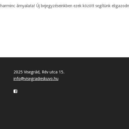
 harminc árnyalata! Új bejegyzéseinkben ezek között segítünk eligazodn
2025 Visegrád, Rév utca 15.
info@visegradieskuvo.hu