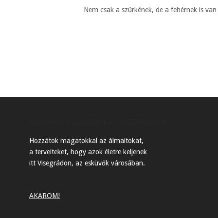
Nem csak a szürkének, de a fehérnek is van
ESKÜVŐI HELYSZÍNEK VISEGRÁDON
Hozzátok magatokkal az álmaitokat,
a terveiteket, hogy azok életre keljenek
itt Visegrádon, az esküvők városában.
AKAROM!