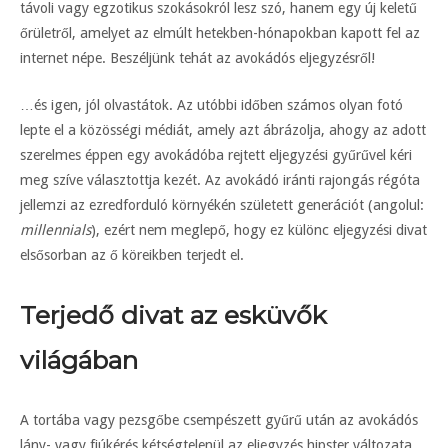
távoli vagy egzotikus szokásokról lesz szó, hanem egy új keletű
őrületről, amelyet az elmúlt hetekben-hónapokban kapott fel az
internet népe. Beszéljünk tehát az avokádós eljegyzésről!
…és igen, jól olvastátok. Az utóbbi időben számos olyan fotó
lepte el a közösségi médiát, amely azt ábrázolja, ahogy az adott
szerelmes éppen egy avokádóba rejtett eljegyzési gyűrűvel kéri
meg szíve választottja kezét. Az avokádó iránti rajongás régóta
jellemzi az ezredforduló környékén született generációt (angolul:
millennials
), ezért nem meglepő, hogy ez különc eljegyzési divat
elsősorban az ő köreikben terjedt el.
Terjedő divat az esküvők
világában
A tortába vagy pezsgőbe csempészett gyűrű után az avokádós
lány- vagy fiúkérés kétségtelenül az eljegyzés hipster változata,