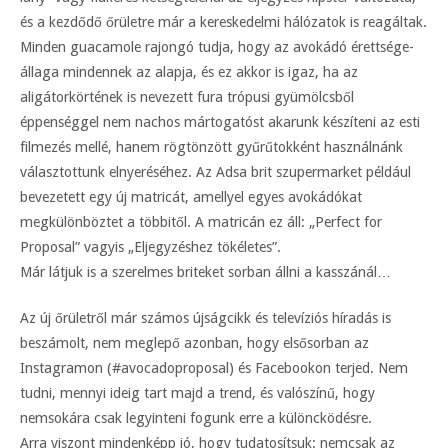
és a kezdődő őrületre már a kereskedelmi hálózatok is reagáltak.
Minden guacamole rajongó tudja, hogy az avokádó érettsége-
állaga mindennek az alapja, és ez akkor is igaz, ha az
aligátorkörtének is nevezett fura trópusi gyümölcsből
éppenséggel nem nachos mártogatóst akarunk készíteni az esti
filmezés mellé, hanem rögtönzött gyűrűtokként használnánk
választottunk elnyeréséhez. Az Adsa brit szupermarket például
bevezetett egy új matricát, amellyel egyes avokádókat
megkülönböztet a többitől. A matricán ez áll: „Perfect for
Proposal” vagyis „Eljegyzéshez tökéletes”.
Már látjuk is a szerelmes briteket sorban állni a kasszánál…
Az új őrületről már számos újságcikk és televíziós híradás is
beszámolt, nem meglepő azonban, hogy elsősorban az
Instagramon (#avocadoproposal) és Facebookon terjed. Nem
tudni, mennyi ideig tart majd a trend, és valószínű, hogy
nemsokára csak legyinteni fogunk erre a különcködésre.
Arra viszont mindenképp jó, hogy tudatosítsuk: nemcsak az