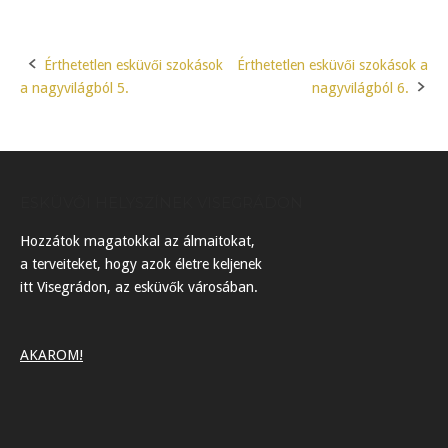
Érthetetlen esküvői szokások
Érthetetlen esküvői szokások a
Post
a nagyvilágból 5.
nagyvilágból 6.
navigation
ESKÜVŐI HELYSZÍNEK VISEGRÁDON
Hozzátok magatokkal az álmaitokat,
a terveiteket, hogy azok életre keljenek
itt Visegrádon, az esküvők városában.
AKAROM!