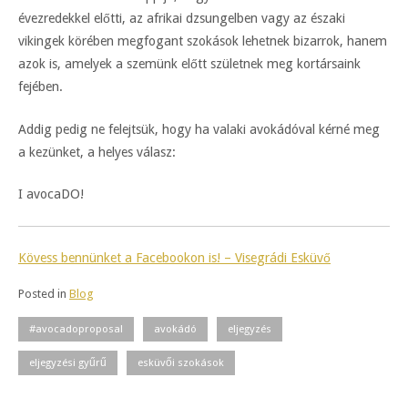
évezredekkel előtti, az afrikai dzsungelben vagy az északi
vikingek körében megfogant szokások lehetnek bizarrok, hanem
azok is, amelyek a szemünk előtt születnek meg kortársaink
fejében.
Addig pedig ne felejtsük, hogy ha valaki avokádóval kérné meg
a kezünket, a helyes válasz:
I avocaDO!
Kövess bennünket a Facebookon is! – Visegrádi Esküvő
Posted in
Blog
#avocadoproposal
avokádó
eljegyzés
eljegyzési gyűrű
esküvői szokások