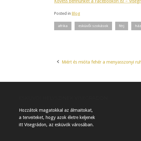
Kövess bennünket a Facebookon is! – Viseg
Posted in
Blog
afrika
esküvői szokások
férj
há
Miért és mióta fehér a menyasszonyi ru
Post
navigation
ESKÜVŐI HELYSZÍNEK VISEGRÁDON
Hozzátok magatokkal az álmaitokat,
a terveiteket, hogy azok életre keljenek
itt Visegrádon, az esküvők városában.