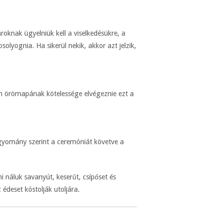
oknak ügyelniük kell a viselkedésükre, a
lyognia. Ha sikerül nekik, akkor azt jelzik,
n örömapának kötelessége elvégeznie ezt a
agyomány szerint a ceremóniát követve a
i náluk savanyút, keserűt, csípőset és
édeset kóstolják utoljára.