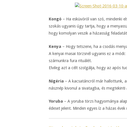
Kongó
– Ha esküvőről van szó, mindenki el
szokás ugyanis úgy tartja, hogy a menyasszo
hogy komolyan veszik a házasság feladatát
Kenya
– Hogy tetszene, ha a csodás menya
A kenyai masai törzsnél ugyanis ez a módi
számunkra fura rituálét.
Elvileg azt a célt szolgálja, hogy az após
Nigéria
– A kacsatáncról már hallottunk, 
násznép kivonul a sivatagba, és megtekinti 
Yoruba
– A yoruba törzs hagyománya alapján
édeset jelent. Minden egyes íz a házas évek