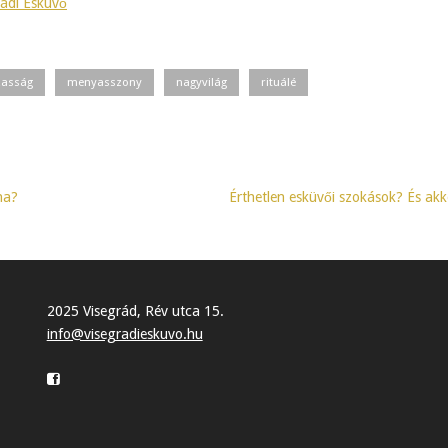
rádi Esküvő
zasság
menyasszony
nagyvilág
rituálé
ha?
Érthetlen esküvői szokások? És ak
2025 Visegrád, Rév utca 15.
info@visegradieskuvo.hu