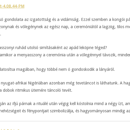
ső gondolata az izgatottság és a vidámság. Ezzel szemben a kongói pár
nynak és vőlegénynek az egész nap, a ceremóniától a lagziig, tilos moso
.
sszonyi ruhád utolsó simításaként az apád leköpne téged?
: amikor a menyasszony a ceremónia után a vőlegénnyel távozik, minde
 tudatosítsa magában, hogy többé nem ő gondoskodik a lányáról.
a nyugat-afrikai Nigériában azonban még tevetáncot is láthatunk. A h
a dobok ritmikus ütemére táncoló tevét.
 az ifjú párnak a rituálé után végig kell kóstolnia mind a négy ízt, am
 nehézségeit és fénypontjait szimbolizálja, és hagyományosan mindig az 