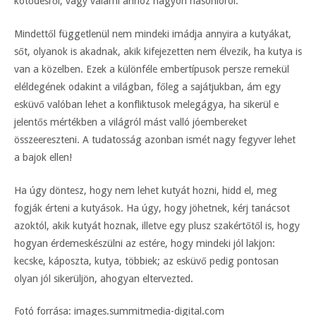
kötődésről, vagy valami ahhoz nagyon hasonlóról.
Mindettől függetlenül nem mindeki imádja annyira a kutyákat,
sőt, olyanok is akadnak, akik kifejezetten nem élvezik, ha kutya is
van a közelben. Ezek a különféle embertípusok persze remekül
eléldegének odakint a világban, főleg a sajátjukban, ám egy
esküvő valóban lehet a konfliktusok melegágya, ha sikerül e
jelentős mértékben a világról mást valló jóembereket
összeereszteni. A tudatosság azonban ismét nagy fegyver lehet
a bajok ellen!
Ha úgy döntesz, hogy nem lehet kutyát hozni, hidd el, meg
fogják érteni a kutyások. Ha úgy, hogy jöhetnek, kérj tanácsot
azoktól, akik kutyát hoznak, illetve egy plusz szakértőtől is, hogy
hogyan érdemeskészülni az estére, hogy mindeki jól lakjon:
kecske, káposzta, kutya, többiek; az esküvő pedig pontosan
olyan jól sikerüljön, ahogyan eltervezted.
Fotó forrása: images.summitmedia-digital.com