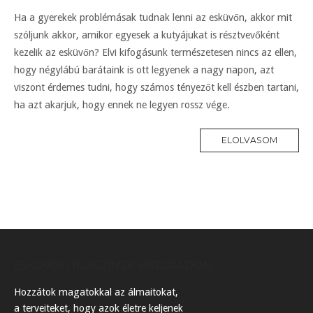
Ha a gyerekek problémásak tudnak lenni az esküvőn, akkor mit
szóljunk akkor, amikor egyesek a kutyájukat is résztvevőként
kezelik az esküvőn? Elvi kifogásunk természetesen nincs az ellen,
hogy négylábú barátaink is ott legyenek a nagy napon, azt
viszont érdemes tudni, hogy számos tényezőt kell észben tartani,
ha azt akarjuk, hogy ennek ne legyen rossz vége.
ELOLVASOM
ESKÜVŐI HELYSZÍNEK VISEGRÁDON
Hozzátok magatokkal az álmaitokat,
a terveiteket, hogy azok életre keljenek