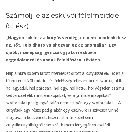
Számolj le az esküvői félelmeiddel
(5.rész)
„Nagyon sok lesz a kutyás vendég, de nem mindenki lesz
az, sőt. Feloldható valahogyan ez az anomália?” Egy
újabb, manapság igencsak gyakori esküvői
aggodalomról és annak feloldásáról röviden.
Napjainkra sosem látott méreteket öltött a kutyussal élő, ezen a
téren rendkívül tudatos és felelősségteljes emberek száma, akik
hol egyedül, hol párosan, hol egy, hol kettő, hol végtelen számú
kedvenccel élik mindennapjaikat, ez a „mindennapjaikat”
szófordulat pedig egyáltalán nem csupán egy szófordulat… A
kutyások egy része pedig akár egy esküvőre is szívesen vinné
magával a kedvencét, hiszen itt már közel sem
kutyulimutyuliságról van szó, hanem lényegében családi