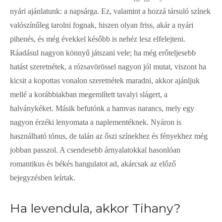
nyári ajánlatunk: a napsárga. Ez, valamint a hozzá társuló színek
valószínűleg tarolni fognak, hiszen olyan friss, akár a nyári
pihenés, és még évekkel később is nehéz lesz elfelejteni.
Ráadásul nagyon könnyű játszani vele; ha még erőteljesebb
hatást szeretnétek, a rózsavörössel nagyon jól mutat, viszont ha
kicsit a kopottas vonalon szeretnétek maradni, akkor ajánljuk
mellé a korábbiakban megemlített tavalyi slágert, a
halványkéket. Másik befutónk a hamvas narancs, mely egy
nagyon érzéki lenyomata a naplementéknek. Nyáron is
használható tónus, de talán az őszi színekhez és fényekhez még
jobban passzol. A csendesebb árnyalatokkal hasonlóan
romantikus és békés hangulatot ad, akárcsak az előző
bejegyzésben leírtak.
Ha levendula, akkor Tihany?