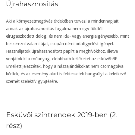
Újrahasznosítás
Aki a környezetmegóvás érdekében tervezi a mindennapjait,
annak az újrahasznosítás fogalma nem egy földtől
elrugaszkodott dolog, és nem idő- vagy energiaigényesebb, mint
beszerezni valami újat, csupán némi odafigyelést igényel.
Használjatok újrahasznosított papírt a meghívókhoz, illetve
vonjátok ki a műanyag, eldobható kellékeket az esküvőből!
Emellett jelezzétek, hogy a nászajándékokat nem csomagolva
kéritek, és az esemény alatt is fektessetek hangsúlyt a keletkező
szemét szelektív gyűjtésére.
Esküvői színtrendek 2019-ben (2.
rész)