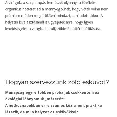
A virágok, a színpompás természet olyannyira tökéletes
organikus hátteret ad a mennyegzőnek, hogy vétek volna nem
prémium módon megörökíteni mindazt, ami adott ekkor. A
helyszín kiválasztásánál is ügyeljetek arra, hogy lgyen
lehetőségetek a virágba borult, zöldellő háttér beállítására.
Hogyan szervezzünk zöld esküvőt?
Manapság egyre többen próbálják csökkenteni az
ökológiai lábnyomuk „méretét”.
A hétköznapokban erre számos közismert praktika
létezik, de mi a helyzet az esküvőkkel?