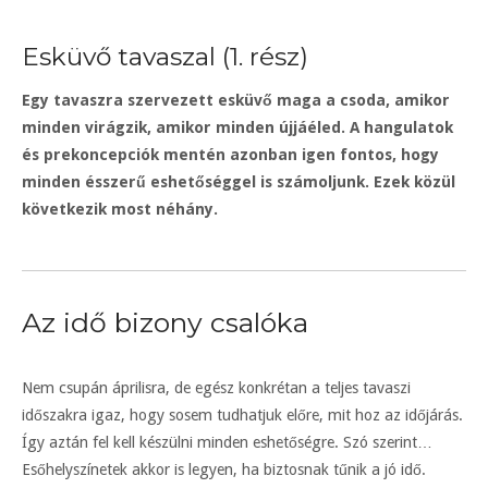
Esküvő tavaszal (1. rész)
Egy tavaszra szervezett esküvő maga a csoda, amikor
minden virágzik, amikor minden újjáéled.
A hangulatok
és prekoncepciók mentén azonban igen fontos, hogy
minden ésszerű eshetőséggel is számoljunk. Ezek közül
következik most néhány.
Az idő bizony csalóka
Nem csupán áprilisra, de egész konkrétan a teljes tavaszi
időszakra igaz, hogy sosem tudhatjuk előre, mit hoz az időjárás.
Így aztán fel kell készülni minden eshetőségre. Szó szerint…
Esőhelyszínetek akkor is legyen, ha biztosnak tűnik a jó idő.