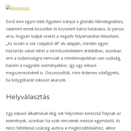
Évről évre egyre több figyelem irányul a globális felmelegedésre,
valamint ennek közvetlen és közvetett káros hatásaira, és persze
arra, hogyan tudjuk ezeket a negatív folyamatokat lelassítani.
„Az óceán is sok cseppből áll” elv alapján, minden egyes
háztartás sokat tehet a természetvédelem érdekében, azonban
erre a tudatosságra nemcsak a mindennapokban van szükség,
hanem a nagyobb eseményekkor, így egy esküvő
megszervezésénél is. Összeszedtük, mire érdemes odafigyelni,
ha bolygóbarát esküvőt akarunk.
Helyválasztás
Egy esküvő alkalmával elég sok helyszínen keresztül folynak az
események, azonban ha ezek nincsenek messze egymástól, és
nincs feltétlenül szükség autóra a megközelítésükhöz, akkor