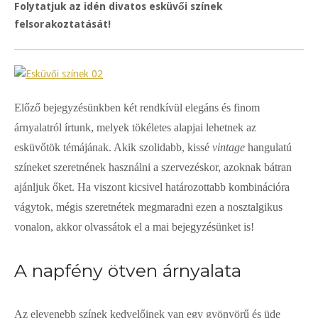
Folytatjuk az idén divatos esküvői színek
felsorakoztatását!
Előző bejegyzésünkben két rendkívül elegáns és finom
árnyalatról írtunk, melyek tökéletes alapjai lehetnek az
esküvőtök témájának. Akik szolidabb, kissé
vintage
hangulatú
színeket szeretnének használni a szervezéskor, azoknak bátran
ajánljuk őket. Ha viszont kicsivel határozottabb kombinációra
vágytok, mégis szeretnétek megmaradni ezen a nosztalgikus
vonalon, akkor olvassátok el a mai bejegyzésünket is!
A napfény ötven árnyalata
Az elevenebb színek kedvelőinek van egy gyönyörű és üde