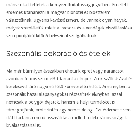
máris sokat tettetek a környezettudatosság jegyében. Emellett
érdemes utánanézni a magyar biohotel és bioétterem
választéknak, ugyanis kevéssé ismert, de vannak olyan helyek,
melyek szemléletük miatt a vacsora és a vendégek elszállásolása
szempontjából kitűnő helyszínül szolgálhatnak.
Szezonális dekoráció és ételek
Ma már bármilyen évszakban ehetünk epret vagy narancsot,
azonban fontos szem előtt tartani az import áruk szállításával és
kezelésével járó nagymértékű környezetterhelést. Amennyiben a
szezonális hazai alapanyagokat részesítitek előnyben, azzal
nemcsak a bolygót óvjátok, hanem a helyi termelőket is
támogatjátok, ami szintén egy nemes dolog. Ezt érdemes szem
előtt tartani a menü összeállítása mellett a dekorációs virágok
kiválasztásánál is.