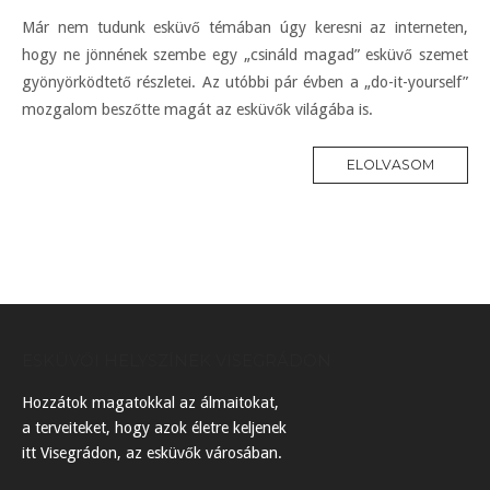
Már nem tudunk esküvő témában úgy keresni az interneten,
hogy ne jönnének szembe egy „csináld magad” esküvő szemet
gyönyörködtető részletei. Az utóbbi pár évben a „do-it-yourself”
mozgalom beszőtte magát az esküvők világába is.
ELOLVASOM
ESKÜVŐI HELYSZÍNEK VISEGRÁDON
Hozzátok magatokkal az álmaitokat,
a terveiteket, hogy azok életre keljenek
itt Visegrádon, az esküvők városában.