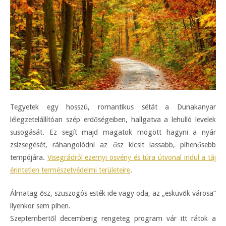
Tegyetek egy hosszú, romantikus sétát a Dunakanyar
lélegzetelállítóan szép erdőségeiben, hallgatva a lehulló levelek
susogását. Ez segít majd magatok mögött hagyni a nyár
zsizsegését, ráhangolódni az ősz kicsit lassabb, pihenősebb
tempójára.
Visegrádról ezernyi ösvény és túra útvonal indul a táj
érintetlen természetvédelmi területeire
.
Álmatag ősz, szuszogós esték ide vagy oda, az „esküvők városa”
ilyenkor sem pihen.
Szeptembertől decemberig rengeteg program vár itt rátok a