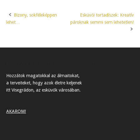
Bizony, sokféleképpen
Esküvői tortadíszek: Kreatív
Post
lehet…
pároknak semmi sem lehetetlen!
navigation
ESKÜVŐI HELYSZÍNEK VISEGRÁDON
Hozzátok magatokkal az álmaitokat,
a terveiteket, hogy azok életre keljenek
itt Visegrádon, az esküvők városában.
AKAROM!