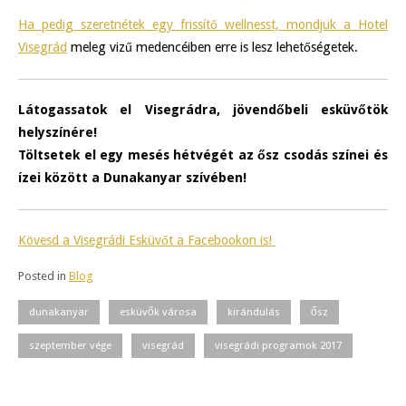
Ha pedig szeretnétek egy frissítő wellnesst, mondjuk a Hotel
Visegrád
meleg vizű medencéiben erre is lesz lehetőségetek.
Látogassatok el Visegrádra, jövendőbeli esküvőtök
helyszínére!
Töltsetek el egy mesés hétvégét az ősz csodás színei és
ízei között a Dunakanyar szívében!
Kövesd a Visegrádi Esküvőt a Facebookon is!
Posted in
Blog
dunakanyar
esküvők városa
kirándulás
ősz
szeptember vége
visegrád
visegrádi programok 2017