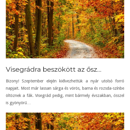
Visegrádra beszökött az ősz…
Bizony! Szeptember elején kiélvezhettük a nyár utolsó forró
napjait. Most már lassan sárga és vörös, barna és rozsda-színbe
öltöznek a fák. Visegrád pedig, mint bármely évszakban, ősszel
is gyönyörű…