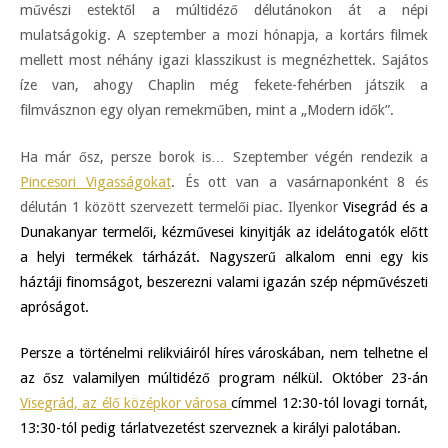
művészi estektől a múltidéző délutánokon át a népi
mulatságokig. A szeptember a mozi hónapja, a kortárs filmek
mellett most néhány igazi klasszikust is megnézhettek. Sajátos
íze van, ahogy Chaplin még fekete-fehérben játszik a
filmvásznon egy olyan remekműben, mint a „Modern idők”.
Ha már ősz, persze borok is… Szeptember végén rendezik a
Pincesori Vigasságokat
. És ott van a vasárnaponként 8 és
délután 1 között szervezett termelői piac. Ilyenkor
Visegrád és a
Dunakanyar termelői, kézművesei kinyitják az idelátogatók előtt
a helyi termékek tárházát. Nagyszerű alkalom enni egy kis
háztáji finomságot, beszerezni valami igazán szép népművészeti
apróságot.
Persze a történelmi relikviáiról híres városkában, nem telhetne el
az ősz valamilyen múltidéző program nélkül. Október 23-án
Visegrád, az élő középkor városa
címmel 12:30-tól lovagi tornát,
13:30-tól pedig tárlatvezetést szerveznek a királyi palotában.