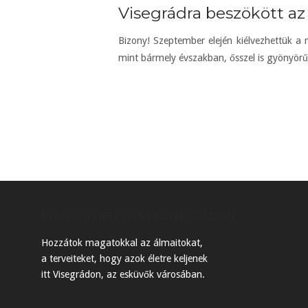
Visegrádra beszökött az
Bizony! Szeptember elején kiélvezhettük a 
mint bármely évszakban, ősszel is gyönyö
ESKÜVŐI HELYSZÍNEK VISEGRÁDON
Hozzátok magatokkal az álmaitokat,
a terveiteket, hogy azok életre keljenek
itt Visegrádon, az esküvők városában.