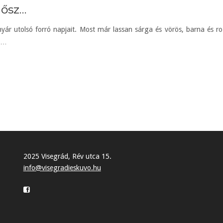
 ősz…
nyár utolsó forró napjait. Most már lassan sárga és vörös, barna és ro
rű…
2025 Visegrád, Rév utca 15.
info@visegradieskuvo.hu