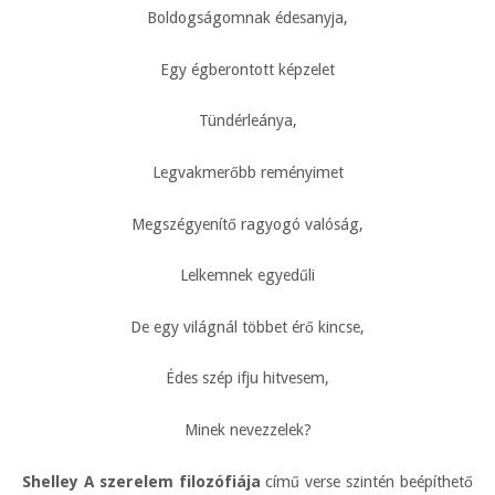
Boldogságomnak édesanyja,
Egy égberontott képzelet
Tündérleánya,
Legvakmerőbb reményimet
Megszégyenítő ragyogó valóság,
Lelkemnek egyedűli
De egy világnál többet érő kincse,
Édes szép ifju hitvesem,
Minek nevezzelek?
Shelley A szerelem filozófiája
című verse szintén beépíthető