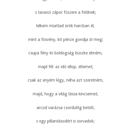
s tavaszi zápor fűszere a földnek;
lelkem miattad örök harcban él,
mint a fösvény, kit pénze gondja öl meg;
csupa fény és boldogság büszke elmém,
majd fél: az idő ellop, eltemet;
csak az enyém légy, néha azt szeretném,
majd, hogy a világ lássa kincsemet;
arcod varázsa csordultig betölt,
s egy pillantásodért is sorvadok;