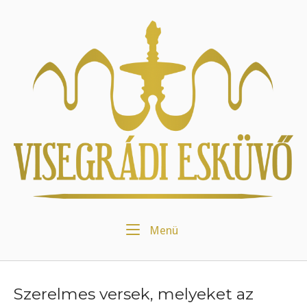
Skip
to
Home
content
Menu
Menü
Szerelmes versek, melyeket az