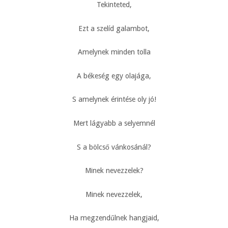
Tekinteted,
Ezt a szelíd galambot,
Amelynek minden tolla
A békeség egy olajága,
S amelynek érintése oly jó!
Mert lágyabb a selyemnél
S a bölcső vánkosánál?
Minek nevezzelek?
Minek nevezzelek,
Ha megzendűlnek hangjaid,