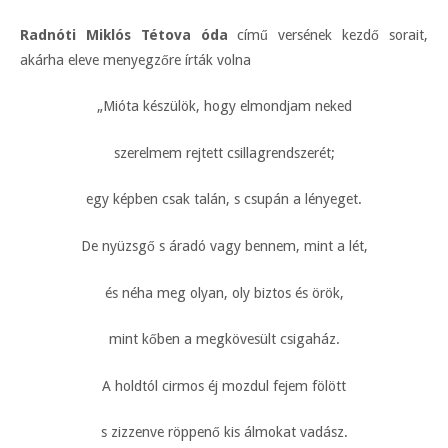
Radnóti Miklós Tétova óda
című versének kezdő sorait,
akárha eleve menyegzőre írták volna
„Mióta készülök, hogy elmondjam neked
szerelmem rejtett csillagrendszerét;
egy képben csak talán, s csupán a lényeget.
De nyüzsgő s áradó vagy bennem, mint a lét,
és néha meg olyan, oly biztos és örök,
mint kőben a megkövesült csigaház.
A holdtól cirmos éj mozdul fejem fölött
s zizzenve röppenő kis álmokat vadász.