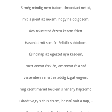
S még mindig nem tudom elmondani neked,
mit is jelent az nékem, hogy ha dolgozom,
óvó tekinteted érzem kezem felett.
Hasonlat mit sem ér. Felötlik s eldobom.
És holnap az egészet ujra kezdem,
mert annyit érek én, amennyit ér a szó
versemben s mert ez addig izgat engem,
míg csont marad belőlem s néhány hajcsomó.
Fáradt vagy s én is érzem, hosszú volt a nap, –