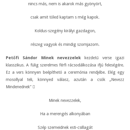
nincs más, nem is akarok más gyönyört,
csak amit tőled kaptam s még kapok.
Koldus-szegény királyi gazdagon,
részeg vagyok és mindig szomjazom.
Petőfi Sándor Minek nevezzelek
kezdetű verse igazi
klasszikus. A fülig szerelmes férfi rácsodálkozása ifjú feleségére.
Ez a vers könnyen beépíthető a ceremónia rendjébe. Elég egy
mosollyal teli, könnyed válasz, azután a csók „Nevezz
Mindenednek”

Minek nevezzelek,
Ha a merengés alkonyában
Szép szemeidnek esti-csillagát