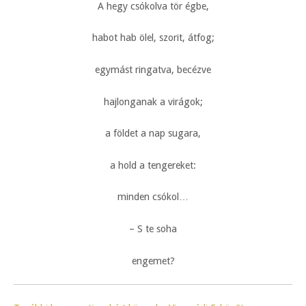
A hegy csókolva tör égbe,
habot hab ölel, szorit, átfog;
egymást ringatva, becézve
hajlonganak a virágok;
a földet a nap sugara,
a hold a tengereket:
minden csókol…
– S te soha
engemet?