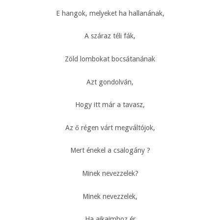
E hangok, melyeket ha hallanának,
A száraz téli fák,
Zöld lombokat bocsátanának
Azt gondolván,
Hogy itt már a tavasz,
Az ő régen várt megváltójok,
Mert énekel a csalogány ?
Minek nevezzelek?
Minek nevezzelek,
Ha ajkaimhoz ér