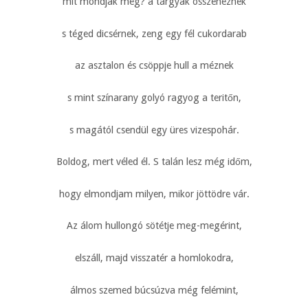
mit mondjak még? a tárgyak összenéznek
s téged dicsérnek, zeng egy fél cukordarab
az asztalon és csöppje hull a méznek
s mint színarany golyó ragyog a teritőn,
s magától csendül egy üres vizespohár.
Boldog, mert véled él. S talán lesz még időm,
hogy elmondjam milyen, mikor jöttödre vár.
Az álom hullongó sötétje meg-megérint,
elszáll, majd visszatér a homlokodra,
álmos szemed búcsúzva még felémint,