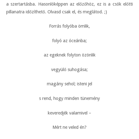
a szertartásba. Hasonlóképpen az előzőhöz, ez is a csók előtti
pillanatra időzíthető. Olvasd csak el, és meglátod. ;)
Forrás folyóba ömlik,
folyó az óceánba;
az egeknek folyton özönlik
vegyülő suhogása;
magány sehol; isteni jel
s rend, hogy minden tünemény
keveredjék valamivel –
Mért ne veled én?