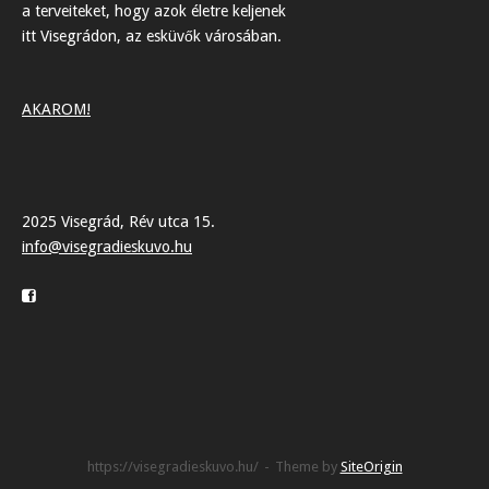
a terveiteket, hogy azok életre keljenek
itt Visegrádon, az esküvők városában.
AKAROM!
2025 Visegrád, Rév utca 15.
info@visegradieskuvo.hu
https://visegradieskuvo.hu/
Theme by
SiteOrigin