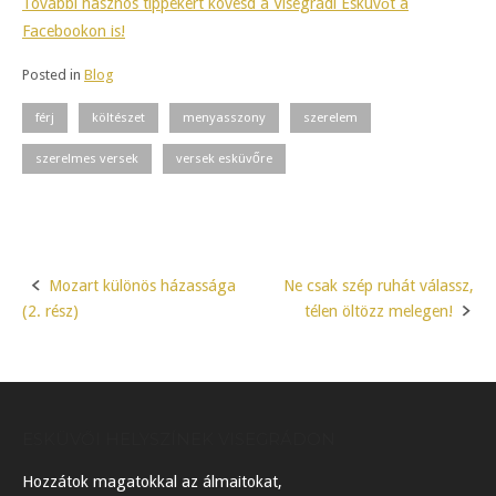
További hasznos tippekért kövesd a Visegrádi Esküvőt a
Facebookon is!
Posted in
Blog
férj
költészet
menyasszony
szerelem
szerelmes versek
versek esküvőre
Mozart különös házassága
Ne csak szép ruhát válassz,
Post
(2. rész)
télen öltözz melegen!
navigation
ESKÜVŐI HELYSZÍNEK VISEGRÁDON
Hozzátok magatokkal az álmaitokat,