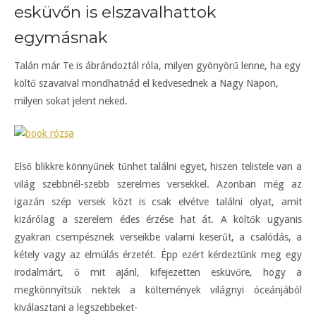
esküvőn is elszavalhattok
egymásnak
Talán már Te is ábrándoztál róla, milyen gyönyörű lenne, ha egy
költő szavaival mondhatnád el kedvesednek a Nagy Napon,
milyen sokat jelent neked.
Első blikkre könnyűnek tűnhet találni egyet, hiszen telistele van a
világ szebbnél-szebb szerelmes versekkel. Azonban még az
igazán szép versek közt is csak elvétve találni olyat, amit
kizárólag a szerelem édes érzése hat át. A költők ugyanis
gyakran csempésznek verseikbe valami keserűt, a csalódás, a
kétely vagy az elmúlás érzetét. Épp ezért kérdeztünk meg egy
irodalmárt, ő mit ajánl, kifejezetten esküvőre, hogy a
megkönnyítsük nektek a költemények világnyi óceánjából
kiválasztani a legszebbeket-