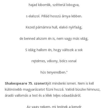
hajad kibomlik, szétterül lobogva,
s elalszol. Pillád hosszú árnya lebben.
Kezed párnámra hull, elalvó nyírfaág,
de benned alszom én is, nem vagy más világ,
S idáig hallom én, hogy változik a sok
rejtelmes, vékony, bölcs vonal
hűs tenyeredben.”
Shakespeare 75. szonett
jét mindenki ismeri. Nem is kell
különösebb magyarázatot fűzni hozzá. Valódi büszke himnusz,
áradó vallomás a test és a lélek teljes odaadásáról.
Az vagy nekem, mi testnek a kenyér