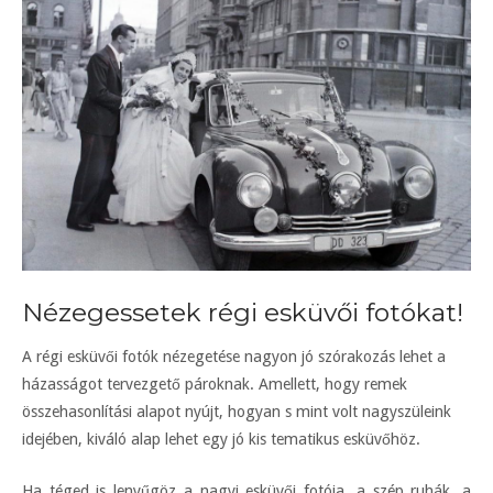
Nézegessetek régi esküvői fotókat!
A régi esküvői fotók nézegetése nagyon jó szórakozás lehet a
házasságot tervezgető pároknak. Amellett, hogy remek
összehasonlítási alapot nyújt, hogyan s mint volt nagyszüleink
idejében, kiváló alap lehet egy jó kis tematikus esküvőhöz.
Ha téged is lenyűgöz a nagyi esküvői fotója, a szép ruhák, a