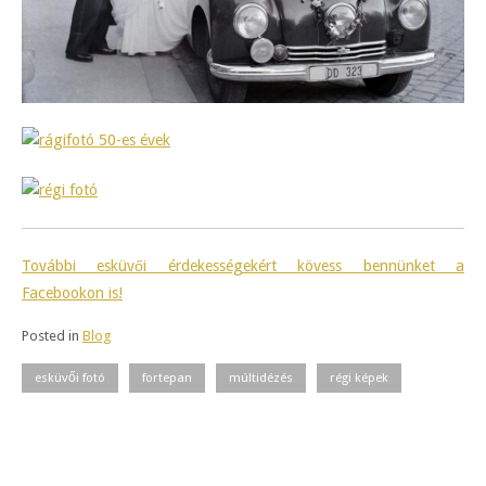
További esküvői érdekességekért kövess bennünket a
Facebookon is!
Posted in
Blog
esküvői fotó
fortepan
múltidézés
régi képek