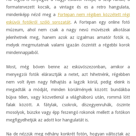
formatervezett kocsik, a vintage és es a retro hangulata,
mindenképp nézd meg a
Fortepan nem régiben közzétett régi
esküvői fotókról szóló sorozatát
. A Fortepan egy online fotó
múzeum, ahol nem csak a nagy nevű művészek alkotásai
jelenhetnek meg, hanem azok az izgalmas amatőr fotók is,
melyek megmutatnak valami igazán őszintét a régebbi korok
mindennapjaiból.
Most, még bőven benne az esküvőszezonban, amikor a
menyegzői fotók elárasztják a netet, azt hihetnénk, régebben
nem volt ilyen nagy felhajtás a lagzik körül, pedig eleink is
megadták a módját, minden körülmények között: bundákba
bújva télen, vagy közvetlenül a világháború után, rommá lőtt
falak között. A fátylak, csokrok, díszegyenruhák, őszinte
mosolyok, büszke vagy épp feszengő rokonok mellett a fotókon
megfigyelhetjük az adott kor hangulatát is.
Na de nézzük meg néhány konkrét fotón, hogyan változtak az