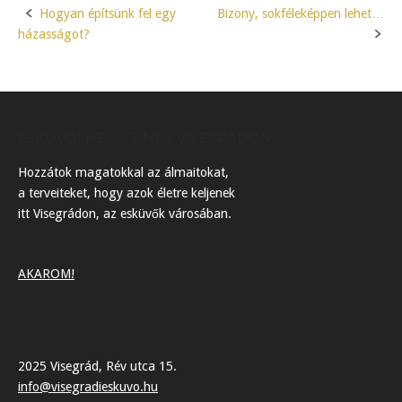
Hogyan építsünk fel egy
Bizony, sokféleképpen lehet…
Post
házasságot?
navigation
ESKÜVŐI HELYSZÍNEK VISEGRÁDON
Hozzátok magatokkal az álmaitokat,
a terveiteket, hogy azok életre keljenek
itt Visegrádon, az esküvők városában.
AKAROM!
2025 Visegrád, Rév utca 15.
info@visegradieskuvo.hu