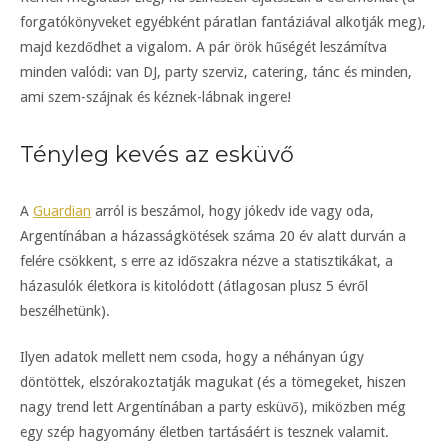
forgatókönyveket egyébként páratlan fantáziával alkotják meg),
majd kezdődhet a vigalom. A pár örök hűségét leszámítva
minden valódi: van DJ, party szerviz, catering, tánc és minden,
ami szem-szájnak és kéznek-lábnak ingere!
Tényleg kevés az esküvő
A
Guardian
arról is beszámol, hogy jókedv ide vagy oda,
Argentínában a házasságkötések száma 20 év alatt durván a
felére csökkent, s erre az időszakra nézve a statisztikákat, a
házasulók életkora is kitolódott (átlagosan plusz 5 évről
beszélhetünk).
Ilyen adatok mellett nem csoda, hogy a néhányan úgy
döntöttek, elszórakoztatják magukat (és a tömegeket, hiszen
nagy trend lett Argentínában a party esküvő), miközben még
egy szép hagyomány életben tartásáért is tesznek valamit.