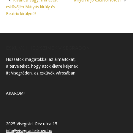
Kíváncsi vagy, mit evett
Milyen a jó esküvői fotós?
Post
esküvőjén Mátyás király és
navigation
Beatrix királyné?
ESKÜVŐI HELYSZÍNEK VISEGRÁDON
Hozzátok magatokkal az álmaitokat,
a terveiteket, hogy azok életre keljenek
itt Visegrádon, az esküvők városában.
AKAROM!
2025 Visegrád, Rév utca 15.
info@visegradieskuvo.hu