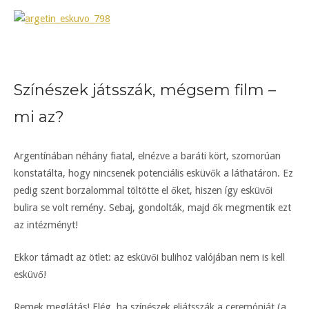
Színészek játsszák, mégsem film –
mi az?
Argentínában néhány fiatal, elnézve a baráti kört, szomorúan
konstatálta, hogy nincsenek potenciális esküvők a láthatáron. Ez
pedig szent borzalommal töltötte el őket, hiszen így esküvői
bulira se volt remény. Sebaj, gondolták, majd ők megmentik ezt
az intézményt!
Ekkor támadt az ötlet: az esküvői bulihoz valójában nem is kell
esküvő!
Remek meglátás! Elég, ha színészek eljátsszák a ceremóniát (a