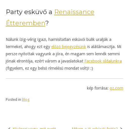
Party esküvő a
Renaissance
Étteremben
?
Nálunk ízig-vérig igazi, hamisítatlan esküvői bulik uralják a
termeket, ahogy ezt egy
előző bejegyzésünk
is alátámasztja. Mi
persze nyitottak vagyunk a jóra, én magam sem lennék semmi
jónak elrontója, ezért várom a javaslatokat
Facebook oldalunkra
(figyelem, ez egy belső rímelésű mondat volt)! :)
kép forrása:
qz.com
Posted in
Blog