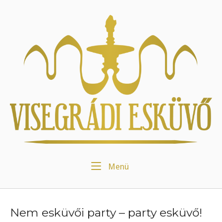
Skip
to
Home
content
Menu
Menü
Nem esküvői party – party esküvő!