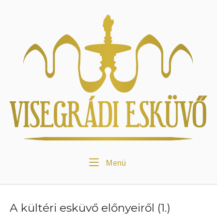
Skip
to
Home
content
Menu
Menü
A kültéri esküvő előnyeiről (1.)