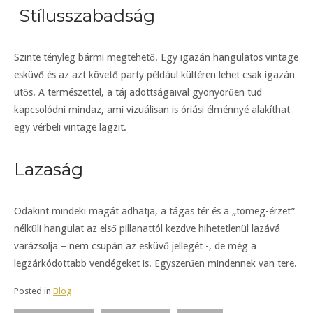
Stílusszabadság
Szinte tényleg bármi megtehető. Egy igazán hangulatos vintage
esküvő és az azt követő party például kültéren lehet csak igazán
ütős. A természettel, a táj adottságaival gyönyörűen tud
kapcsolódni mindaz, ami vizuálisan is óriási élménnyé alakíthat
egy vérbeli vintage lagzit.
Lazaság
Odakint mindeki magát adhatja, a tágas tér és a „tömeg-érzet”
nélküli hangulat az első pillanattól kezdve hihetetlenül lazává
varázsolja – nem csupán az esküvő jellegét -, de még a
legzárkódottabb vendégeket is. Egyszerűen mindennek van tere.
Posted in
Blog