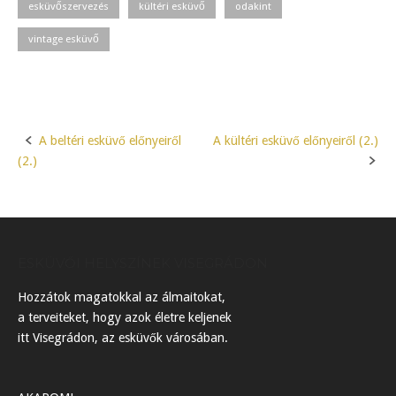
esküvőszervezés
kültéri esküvő
odakint
vintage esküvő
A beltéri esküvő előnyeiről
A kültéri esküvő előnyeiről (2.)
Post
(2.)
navigation
ESKÜVŐI HELYSZÍNEK VISEGRÁDON
Hozzátok magatokkal az álmaitokat,
a terveiteket, hogy azok életre keljenek
itt Visegrádon, az esküvők városában.