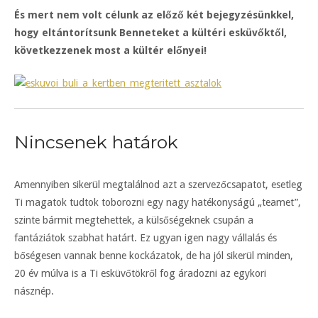
És mert nem volt célunk az előző két bejegyzésünkkel,
hogy eltántorítsunk Benneteket a kültéri esküvőktől,
következzenek most a kültér előnyei!
Nincsenek határok
Amennyiben sikerül megtalálnod azt a szervezőcsapatot, esetleg
Ti magatok tudtok toborozni egy nagy hatékonyságú „teamet”,
szinte bármit megtehettek, a külsőségeknek csupán a
fantáziátok szabhat határt. Ez ugyan igen nagy vállalás és
bőségesen vannak benne kockázatok, de ha jól sikerül minden,
20 év múlva is a Ti esküvőtökről fog áradozni az egykori
násznép.