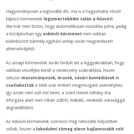
Hagyományosan a legtovább élő, ma is a hagyomány részét
képező körmenetek
legismertebbike talán a húsvéti
.
Ma már nem biztos, hogy automatikusan eszünkbe jutna, pedig
a középkorban egy
esküvői körmenet
nem sokban
különbözött bármely egyházi ünnep során megrendezett
alternatívájától.
Az úrnapi körmenetek során fordult elő a leggyakrabban, hogy
valóban veszélybe került a rendezvény szakralitása, hiszen
sokszor
mutatványosok, árusok, vásári komédiások is
csatlakoztak
a több ezer embert megmozgató eseményhez,
így aztán nem volt mit tenni, a szent menet néhány óra
leforgása alatt nem ritkán züllött, kiabáló, verekedő sokasággá
degradálódott.
Az esküvői körmenetek szervezői még nehezebb helyzetben
voltak, hiszen a
lakodalmi tömeg eleve hajlamosabb volt