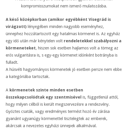
kompromisszumokat nem ismerő mulatozásba.
A késő középkorban (amikor egyébként Visegrád is
virágzott)
lényegében minden nagyobb eseményhez,
ünnephez hozzátartozott egy hatalmas körmenet is. Az egyház
egy idő után már kénytelen volt
rendeletekkel szabályozni a
körmeneteket
, hiszen sok esetben hajlamos volt a tömeg az
erős vulgaritásra is, s egy-egy körmenet időnként botrányba is
fulladt.
A húsvéti hagyományos körmenetek jó esetben persze nem ebbe
a kategóriába tartoztak.
A
körmenetek szinte minden esetben
összekapcsolódtak egy szentmisével
is, függetlenül attól,
hogy milyen célból is került megszervezésre a rendezvény.
Győztes csaták, vagy eredményes termést hozó év zárása
gyanánt ugyanúgy körmenettel tisztelegtek az emberek,
akárcsak a nevezetes egyházi ünnepek alkalmával.