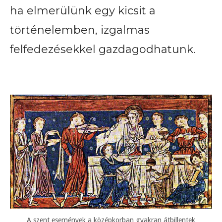
ha elmerülünk egy kicsit a
történelemben, izgalmas
felfedezésekkel gazdagodhatunk.
A szent események a középkorban gyakran átbillentek