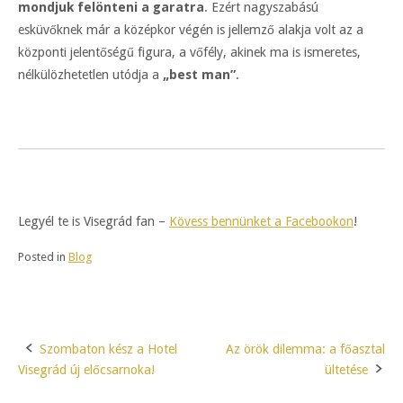
mondjuk felönteni a garatra
. Ezért nagyszabású
esküvőknek már a középkor végén is jellemző alakja volt az a
központi jelentőségű figura, a vőfély, akinek ma is ismeretes,
nélkülözhetetlen utódja a
„best man”
.
Legyél te is Visegrád fan –
Kövess bennünket a Facebookon
!
Posted in
Blog
Szombaton kész a Hotel
Az örök dilemma: a főasztal
Post
Visegrád új előcsarnoka!
ültetése
navigation