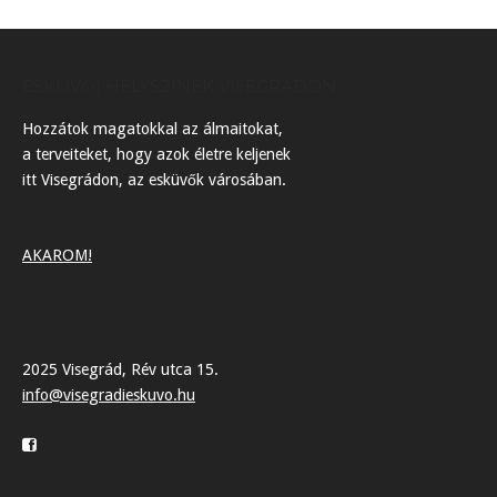
ESKÜVŐI HELYSZÍNEK VISEGRÁDON
Hozzátok magatokkal az álmaitokat,
a terveiteket, hogy azok életre keljenek
itt Visegrádon, az esküvők városában.
AKAROM!
2025 Visegrád, Rév utca 15.
info@visegradieskuvo.hu