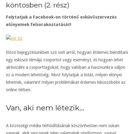
köntösben (2. rész)
Folytatjuk a Facebook-on történő esküvőszervezés
előnyeinek felsorakoztatását!
Előző bejegyzésünkben szó volt arról, hogyan érdemes beindítani
egy esküvői témájú csoportot vagy eseményt, és hogyan lehet
aktivizálni a csoporttagokat, hogy valóban a hasznunkra váljon
ez a modern lehetőség. Most folytatjuk a listát, milyen előnyei
lehetnek, valamint milyen problémákat érdemes kiküszöbölni az
online térben.
Van, aki nem létezik…
A közösségi média térhódításának köszönhetően nem sokan
vannak, akik nincsenek jelen valamelyik platformon, vagyis