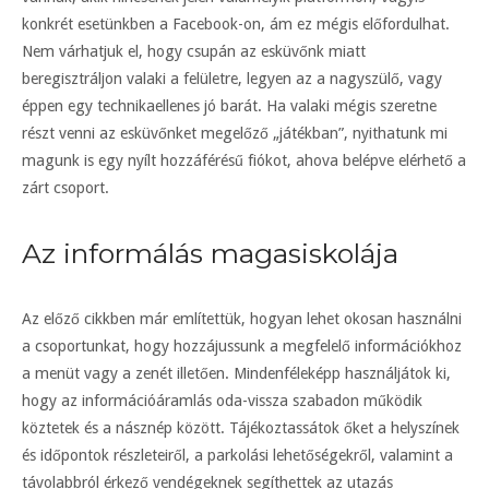
konkrét esetünkben a Facebook-on, ám ez mégis előfordulhat.
Nem várhatjuk el, hogy csupán az esküvőnk miatt
beregisztráljon valaki a felületre, legyen az a nagyszülő, vagy
éppen egy technikaellenes jó barát. Ha valaki mégis szeretne
részt venni az esküvőnket megelőző „játékban”, nyithatunk mi
magunk is egy nyílt hozzáférésű fiókot, ahova belépve elérhető a
zárt csoport.
Az informálás magasiskolája
Az előző cikkben már említettük, hogyan lehet okosan használni
a csoportunkat, hogy hozzájussunk a megfelelő információkhoz
a menüt vagy a zenét illetően. Mindenféleképp használjátok ki,
hogy az információáramlás oda-vissza szabadon működik
köztetek és a násznép között. Tájékoztassátok őket a helyszínek
és időpontok részleteiről, a parkolási lehetőségekről, valamint a
távolabbról érkező vendégeknek segíthettek az utazás