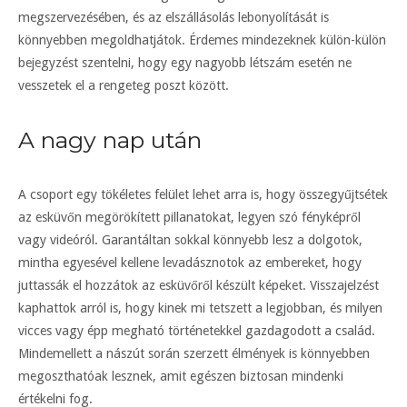
megszervezésében, és az elszállásolás lebonyolítását is
könnyebben megoldhatjátok. Érdemes mindezeknek külön-külön
bejegyzést szentelni, hogy egy nagyobb létszám esetén ne
vesszetek el a rengeteg poszt között.
A nagy nap után
A csoport egy tökéletes felület lehet arra is, hogy összegyűjtsétek
az esküvőn megörökített pillanatokat, legyen szó fényképről
vagy videóról. Garantáltan sokkal könnyebb lesz a dolgotok,
mintha egyesével kellene levadásznotok az embereket, hogy
juttassák el hozzátok az esküvőről készült képeket. Visszajelzést
kaphattok arról is, hogy kinek mi tetszett a legjobban, és milyen
vicces vagy épp megható történetekkel gazdagodott a család.
Mindemellett a nászút során szerzett élmények is könnyebben
megoszthatóak lesznek, amit egészen biztosan mindenki
értékelni fog.