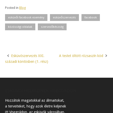
Posted in
Blog
esküvői facebook esemény
esküvőszervezés
facebook
közösségi oldalak
szervezőkészség
Esküvőszervezés XXI.
A testet öltött rózsaszín köd
Post
századi köntösben (1. rész)
navigation
ESKÜVŐI HELYSZÍNEK VISEGRÁDON
Hozzátok magatokkal az álmaitokat,
a terveiteket, hogy azok életre keljenek
itt Visegrádon, az esküvők városában.