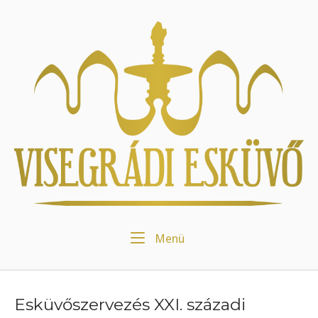
Skip
to
Home
content
Menu
Menü
Esküvőszervezés XXI. századi