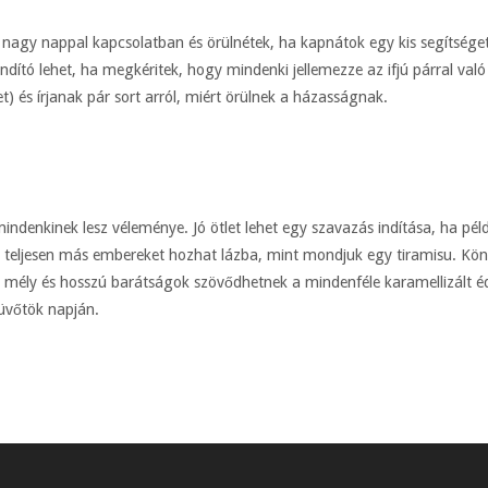
a nagy nappal kapcsolatban és örülnétek, ha kapnátok egy kis segítség
indító lehet, ha megkéritek, hogy mindenki jellemezze az ifjú párral va
et) és írjanak pár sort arról, miért örülnek a házasságnak.
mindenkinek lesz véleménye. Jó ötlet lehet egy szavazás indítása, ha pé
 teljesen más embereket hozhat lázba, mint mondjuk egy tiramisu. Kön
gy mély és hosszú barátságok szövődhetnek a mindenféle karamellizált
küvőtök napján.