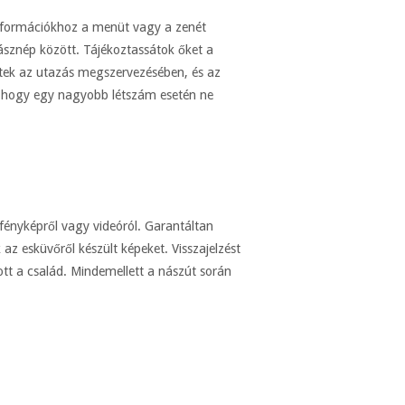
információkhoz a menüt vagy a zenét
ásznép között. Tájékoztassátok őket a
ettek az utazás megszervezésében, és az
i, hogy egy nagyobb létszám esetén ne
 fényképről vagy videóról. Garantáltan
z esküvőről készült képeket. Visszajelzést
tt a család. Mindemellett a nászút során