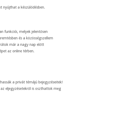
t nyújthat a készülődésben.
n funkciói, melyek jelentősen
teremtésben és a közösségszellem
rátok már a nagy nap előtt
pet az online térben.
thassák a privát témájú bejegyzéseitek!
 az eljegyzésetekről is oszthattok meg