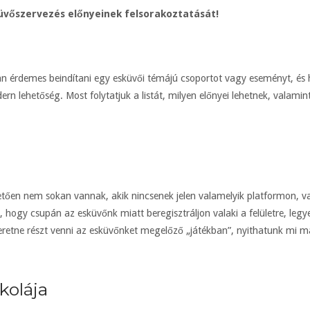
üvőszervezés előnyeinek felsorakoztatását!
an érdemes beindítani egy esküvői témájú csoportot vagy eseményt, és h
n lehetőség. Most folytatjuk a listát, milyen előnyei lehetnek, valami
tően nem sokan vannak, akik nincsenek jelen valamelyik platformon, v
 hogy csupán az esküvőnk miatt beregisztráljon valaki a felületre, le
zeretne részt venni az esküvőnket megelőző „játékban”, nyithatunk mi m
kolája