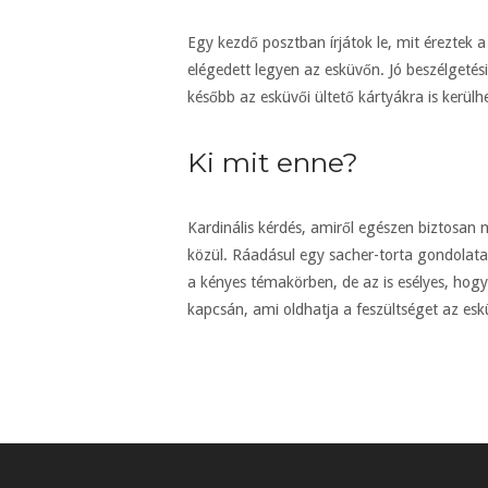
Egy kezdő posztban írjátok le, mit éreztek 
elégedett legyen az esküvőn. Jó beszélgetés
később az esküvői ültető kártyákra is kerülh
Ki mit enne?
Kardinális kérdés, amiről egészen biztosan 
közül. Ráadásul egy sacher-torta gondolata
a kényes témakörben, de az is esélyes, ho
kapcsán, ami oldhatja a feszültséget az es