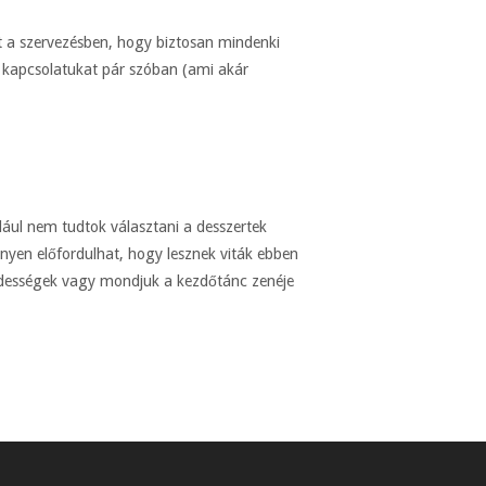
et a szervezésben, hogy biztosan mindenki
ló kapcsolatukat pár szóban (ami akár
ldául nem tudtok választani a desszertek
nyen előfordulhat, hogy lesznek viták ebben
 édességek vagy mondjuk a kezdőtánc zenéje