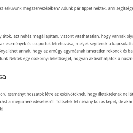
az esküvőnk megszervezésében? Adunk pár tippet nektek, ami segítsége
tok, azt nehéz megállapítani, viszont vitathatatlan, hogy vannak olya
l az események és csoportok létrehozása, melyek segítenek a kapcsolat
előnye lehet annak, hogy az amúgy egymásnak ismeretlen rokonok és ba
k Nektek egy csokornyi lehetőséget, hogyan aktiválhatjátok a nászné
sa
körű eseményt hozzatok létre az esküvőtöknek, hogy illetéktelenek ne lá
eírást a megismerkedésetekről. Töltsetek fel néhány közös képet, de akár
k!