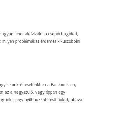
ogyan lehet aktivizálni a csoporttagokat,
nt milyen problémákat érdemes kiküszöbölni
agyis konkrét esetünkben a Facebook-on,
gyen az a nagyszülő, vagy éppen egy
agunk is egy nyílt hozzáférésű fiókot, ahova