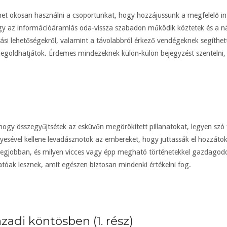
ehet okosan használni a csoportunkat, hogy hozzájussunk a megfelelő 
hogy az információáramlás oda-vissza szabadon működik köztetek és a n
kolási lehetőségekről, valamint a távolabbról érkező vendégeknek segíth
 megoldhatjátok. Érdemes mindezeknek külön-külön bejegyzést szenteln
s, hogy összegyűjtsétek az esküvőn megörökített pillanatokat, legyen szó
esével kellene levadásznotok az embereket, hogy juttassák el hozzátok a
a legjobban, és milyen vicces vagy épp megható történetekkel gazdagodo
óak lesznek, amit egészen biztosan mindenki értékelni fog.
zadi köntösben (1. rész)