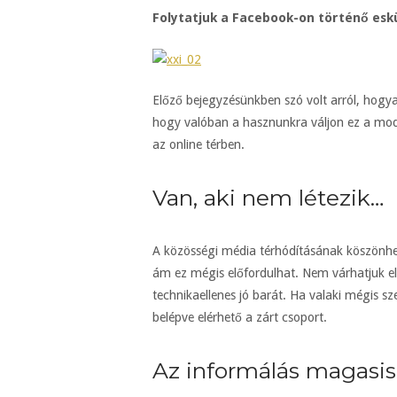
Folytatjuk a Facebook-on történő esk
Előző bejegyzésünkben szó volt arról, hogy
hogy valóban a hasznunkra váljon ez a moder
az online térben.
Van, aki nem létezik…
A közösségi média térhódításának köszönhe
ám ez mégis előfordulhat. Nem várhatjuk el,
technikaellenes jó barát. Ha valaki mégis s
belépve elérhető a zárt csoport.
Az informálás magasis