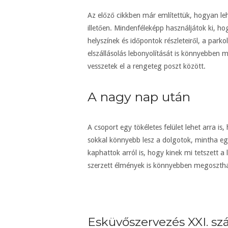
Az előző cikkben már említettük, hogyan l
illetően. Mindenféleképp használjátok ki, 
helyszínek és időpontok részleteiről, a par
elszállásolás lebonyolítását is könnyebben
vesszetek el a rengeteg poszt között.
A nagy nap után
A csoport egy tökéletes felület lehet arra i
sokkal könnyebb lesz a dolgotok, mintha egy
kaphattok arról is, hogy kinek mi tetszett 
szerzett élmények is könnyebben megoszthat
Esküvőszervezés XXI. szá