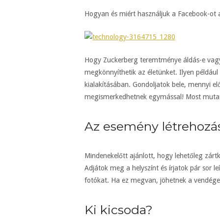
Hogyan és miért használjuk a Facebook-ot 
Hogy Zuckerberg teremtménye áldás-e vagy á
megkönnyíthetik az életünket. Ilyen példáu
kialakításában. Gondoljatok bele, mennyi 
megismerkedhetnek egymással! Most mutatun
Az esemény létrehozá
Mindenekelőtt ajánlott, hogy lehetőleg zárt
Adjátok meg a helyszínt és írjatok pár sor l
fotókat. Ha ez megvan, jöhetnek a vendége
Ki kicsoda?