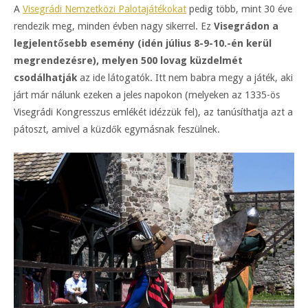
A
Visegrádi Nemzetközi Palotajátékokat
pedig több, mint 30 éve
rendezik meg, minden évben nagy sikerrel. Ez
Visegrádon a
legjelentősebb esemény (idén július 8-9-10.-én kerül
megrendezésre), melyen 500 lovag küzdelmét
csodálhatják
az ide látogatók. Itt nem babra megy a játék, aki
járt már nálunk ezeken a jeles napokon (melyeken az 1335-ös
Visegrádi Kongresszus emlékét idézzük fel), az tanúsíthatja azt a
pátoszt, amivel a küzdők egymásnak feszülnek.