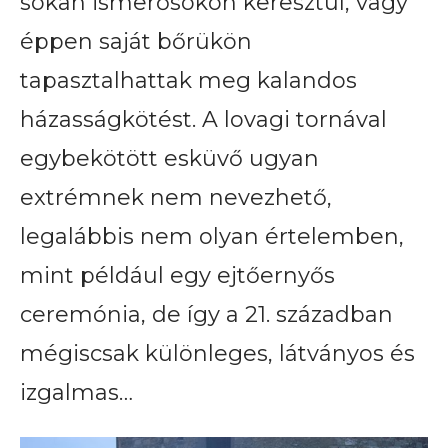
sokan ismerősökön keresztül, vagy
éppen saját bőrükön
tapasztalhattak meg kalandos
házasságkötést. A lovagi tornával
egybekötött esküvő ugyan
extrémnek nem nevezhető,
legalábbis nem olyan értelemben,
mint például egy ejtőernyős
ceremónia, de így a 21. században
mégiscsak különleges, látványos és
izgalmas…