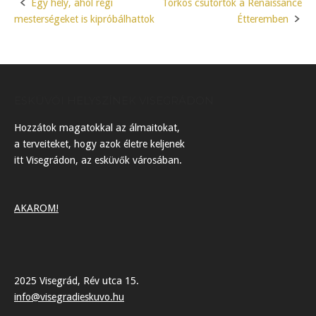
Egy hely, ahol régi
Torkos csütörtök a Renaissance
Post
mesterségeket is kipróbálhattok
Étteremben
navigation
ESKÜVŐI HELYSZÍNEK VISEGRÁDON
Hozzátok magatokkal az álmaitokat,
a terveiteket, hogy azok életre keljenek
itt Visegrádon, az esküvők városában.
AKAROM!
2025 Visegrád, Rév utca 15.
info@visegradieskuvo.hu