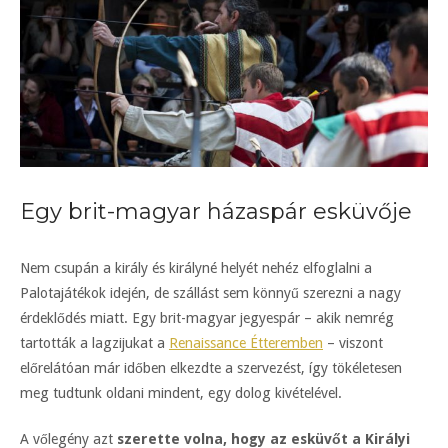
Egy brit-magyar házaspár esküvője
Nem csupán a király és királyné helyét nehéz elfoglalni a
Palotajátékok idején, de szállást sem könnyű szerezni a nagy
érdeklődés miatt. Egy brit-magyar jegyespár – akik nemrég
tartották a lagzijukat a
Renaissance Étteremben
– viszont
előrelátóan már időben elkezdte a szervezést, így tökéletesen
meg tudtunk oldani mindent, egy dolog kivételével.
A vőlegény azt
szerette volna, hogy az esküvőt a Királyi