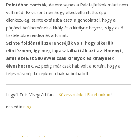
Palotában tartsák
, de erre sajnos a Palotajátékok miatt nem
volt mód. Ez viszont nemhogy elkedvetlenítette, épp
ellenkezőleg, szinte extázisba esett a gondolattól, hogy a
párjával beülhetnének a király és a királyné helyére, s így az ő
tiszteletükre rendeznék a tornát.
Szinte földöntúli szerencséjük volt, hogy sikerült
elintéznem, így megtapasztalhatták azt az élményt,
amit ezelőtt 500 évvel csak királyok és királynéik
élvezhettek
. Az pedig már csak hab volt a tortán, hogy a
teljes násznép középkori ruhákba bújhatott.
Legyél Te is Visegrád fan –
Kövess minket Facebookon
!
Posted in
Blog