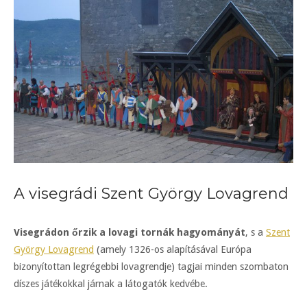
A visegrádi Szent György Lovagrend
Visegrádon őrzik a lovagi tornák hagyományát
, s a
Szent
György Lovagrend
(amely 1326-os alapításával Európa
bizonyítottan legrégebbi lovagrendje) tagjai minden szombaton
díszes játékokkal járnak a látogatók kedvébe.