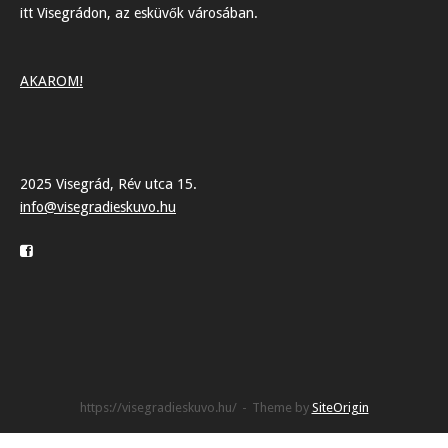
itt Visegrádon, az esküvők városában.
AKAROM!
2025 Visegrád, Rév utca 15.
info@visegradieskuvo.hu
https://visegradieskuvo.hu/
Theme by
SiteOrigin