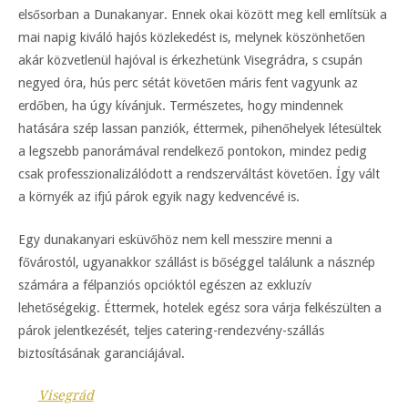
elsősorban a Dunakanyar. Ennek okai között meg kell említsük a
mai napig kiváló hajós közlekedést is, melynek köszönhetően
akár közvetlenül hajóval is érkezhetünk Visegrádra, s csupán
negyed óra, hús perc sétát követően máris fent vagyunk az
erdőben, ha úgy kívánjuk. Természetes, hogy mindennek
hatására szép lassan panziók, éttermek, pihenőhelyek létesültek
a legszebb panorámával rendelkező pontokon, mindez pedig
csak professzionalizálódott a rendszerváltást követően. Így vált
a környék az ifjú párok egyik nagy kedvencévé is.
Egy dunakanyari esküvőhöz nem kell messzire menni a
fővárostól, ugyanakkor szállást is bőséggel találunk a násznép
számára a félpanziós opcióktól egészen az exkluzív
lehetőségekig. Éttermek, hotelek egész sora várja felkészülten a
párok jelentkezését, teljes catering-rendezvény-szállás
biztosításának garanciájával.
Visegrád