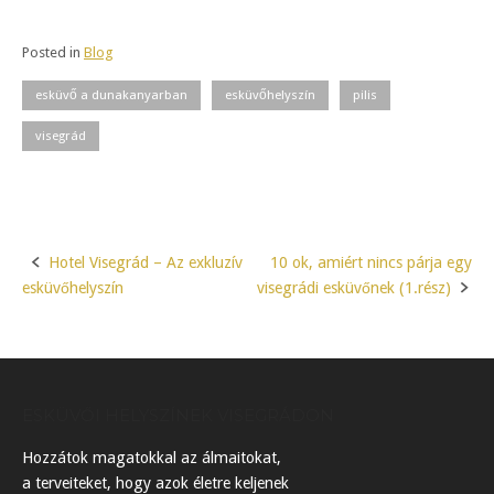
Posted in
Blog
esküvő a dunakanyarban
esküvőhelyszín
pilis
visegrád
Hotel Visegrád – Az exkluzív
10 ok, amiért nincs párja egy
Post
esküvőhelyszín
visegrádi esküvőnek (1.rész)
navigation
ESKÜVŐI HELYSZÍNEK VISEGRÁDON
Hozzátok magatokkal az álmaitokat,
a terveiteket, hogy azok életre keljenek