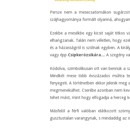
Persze nem a mesecsatornákon sugárzott
szájhagyománya formált olyanná, ahogyan 
Ezekbe a mesékbe egy kicsit saját titkos 
elhangzanak. Talán nem véletlen, hogy ezek
és a házasságról is szólnak egyben. A kirá
vagy épp
Csipkerózsikára…
A szegény vag
Kódolva, szimbolikusan ott van bennük a s
Mindkét mese több évszázados múltra teki
fenyegeti. A történetben ekkor jelenik meg 
megmenekülhet. Cserébe azonban nem keveseb
tehet mást, mint hogy elfogadja a herceg ké
Másfelől a férfi valóban elátkozott szörny
gusztustalan varangynak, s mindaddig az i