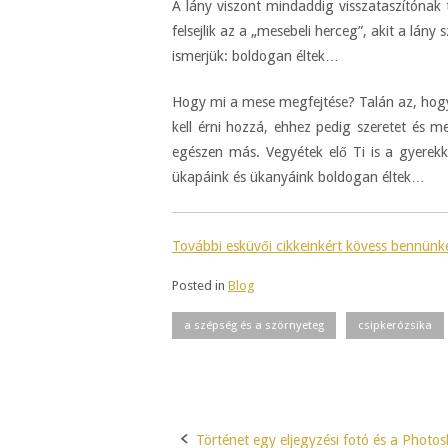
A lány viszont mindaddig visszataszítónak t
felsejlik az a „mesebeli herceg”, akit a lány
ismerjük: boldogan éltek…
Hogy mi a mese megfejtése? Talán az, hogy
kell érni hozzá, ehhez pedig szeretet és 
egészen más. Vegyétek elő Ti is a gyerekk
ükapáink és ükanyáink boldogan éltek…
További esküvői cikkeinkért kövess bennünk
Posted in
Blog
a szépség és a szörnyeteg
csipkerózsika
Történet egy eljegyzési fotó és a Photo
Post