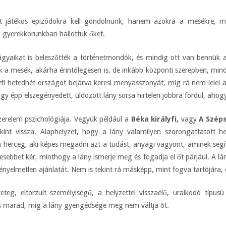
 játékos epizódokra kell gondolnunk, hanem azokra a mesékre, me
gyerekkorunkban hallottuk őket.
vágyaikat is beleszőtték a történetmondók, és mindig ott van bennük 
 a mesék, akárha érintőlegesen is, de inkább központi szerepben, mind
lyfi hetedhét országot bejárva keresi menyasszonyát, míg rá nem lelel 
y épp elszegényedett, üldözött lány sorsa hirtelen jobbra fordul, ahogy
zerelem pszichológiája. Vegyük például a
Béka királyfi
,
vagy
A Szép
nt vissza. Alaphelyzet, hogy a lány valamilyen szorongattatott hel
a herceg, aki képes megadni azt a tudást, anyagi vagyont, aminek segí
bet kér, minthogy a lány ismerje meg és fogadja el őt párjául. A lány
nyelmetlen ajánlatát. Nem is tekint rá másképp, mint fogva tartójára,
eteg, eltorzult személyiségű, a helyzettel visszaélő, uralkodó típusú
s marad, míg a lány gyengédsége meg nem váltja őt.