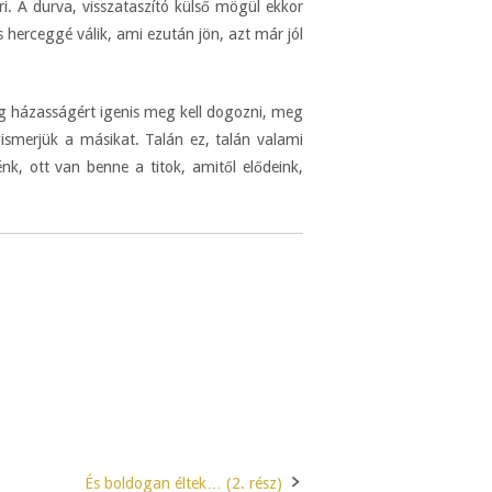
ri. A durva, visszataszító külső mögül ekkor
ás herceggé válik, ami ezután jön, azt már jól
g házasságért igenis meg kell dogozni, meg
ismerjük a másikat. Talán ez, talán valami
k, ott van benne a titok, amitől elődeink,
És boldogan éltek… (2. rész)