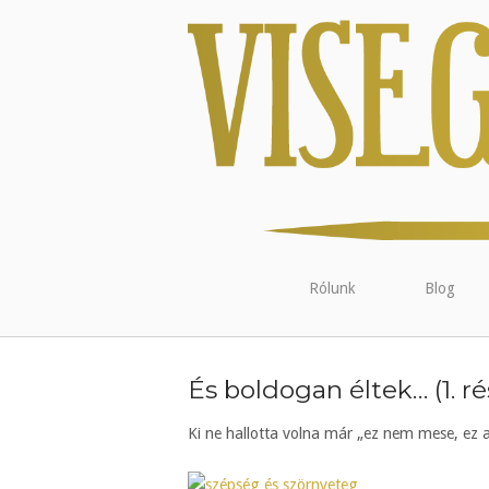
Rólunk
Blog
És boldogan éltek… (1. ré
Ki ne hallotta volna már „ez nem mese, ez 