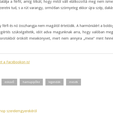
alálja a férfit, amíg titkát, hogy mitől vált elátkozottá meg nem isme
 szeretni tud, s a rút varangy, ormótlan szörnyeteg ekkor újra szép, dali
 férfi és nő összhangja nem magától értetődik. A harmóniáért a boldo
megértés szükségeltetik, időt adva magunknak arra, hogy valóban meg
orotokból örökölt mesekönyvet, mert nem annyira „mese” mint hinnén
et a Facebookon is!
esküvő
hamupipőke
legendák
mesék
shop szerelemgyerekéről