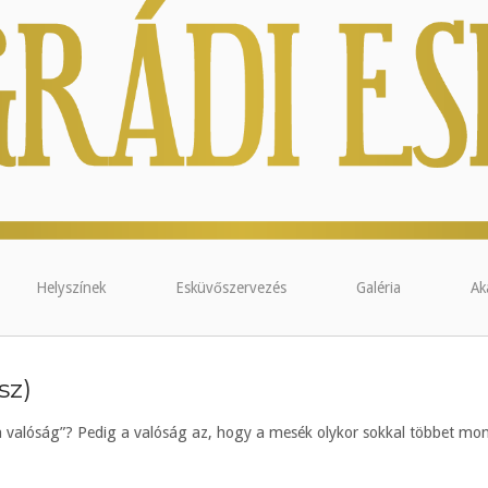
Helyszínek
Esküvőszervezés
Galéria
Ak
sz)
a valóság”? Pedig a valóság az, hogy a mesék olykor sokkal többet mo