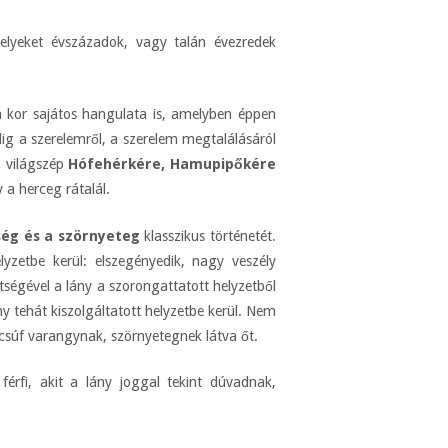
lyeket évszázadok, vagy talán évezredek
a kor sajátos hangulata is, amelyben éppen
ig a szerelemről, a szerelem megtalálásáról
a világszép
Hófehérkére,
Hamupipőkére
 a herceg rátalál.
ség és a szörnyeteg
klasszikus történetét.
yzetbe kerül: elszegényedik, nagy veszély
tségével a lány a szorongattatott helyzetből
 tehát kiszolgáltatott helyzetbe kerül. Nem
 csúf varangynak, szörnyetegnek látva őt.
 férfi, akit a lány joggal tekint dúvadnak,