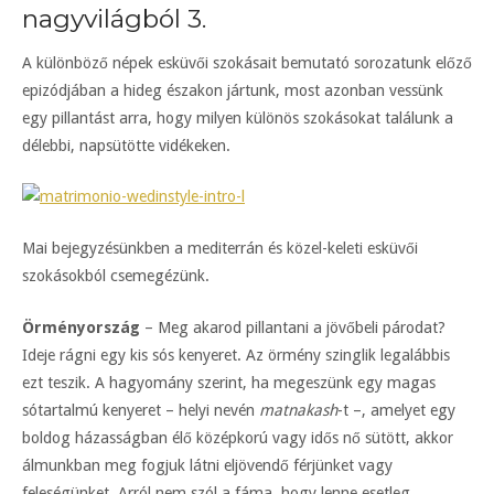
nagyvilágból 3.
A különböző népek esküvői szokásait bemutató sorozatunk előző
epizódjában a hideg északon jártunk, most azonban vessünk
egy pillantást arra, hogy milyen különös szokásokat találunk a
délebbi, napsütötte vidékeken.
Mai bejegyzésünkben a mediterrán és közel-keleti esküvői
szokásokból csemegézünk.
Örményország
– Meg akarod pillantani a jövőbeli párodat?
Ideje rágni egy kis sós kenyeret. Az örmény szinglik legalábbis
ezt teszik. A hagyomány szerint, ha megeszünk egy magas
sótartalmú kenyeret – helyi nevén
matnakash
-t –, amelyet egy
boldog házasságban élő középkorú vagy idős nő sütött, akkor
álmunkban meg fogjuk látni eljövendő férjünket vagy
feleségünket. Arról nem szól a fáma, hogy lenne esetleg