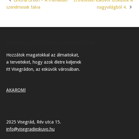
Gretna Green – A menekülő
Érthetetlen esküvői szokások a
Post
szerelmesek falva
nagyvilágból 4.
navigation
ESKÜVŐI HELYSZÍNEK VISEGRÁDON
Hozzátok magatokkal az álmaitokat,
a terveiteket, hogy azok életre keljenek
itt Visegrádon, az esküvők városában.
AKAROM!
2025 Visegrád, Rév utca 15.
info@visegradieskuvo.hu