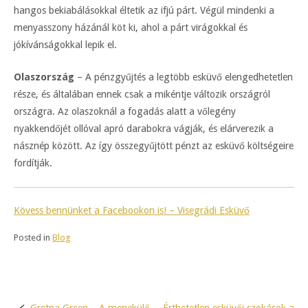
hangos bekiabálásokkal éltetik az ifjú párt. Végül mindenki a
menyasszony házánál köt ki, ahol a párt virágokkal és
jókívánságokkal lepik el.
Olaszország
– A pénzgyűjtés a legtöbb esküvő elengedhetetlen
része, és általában ennek csak a mikéntje változik országról
országra. Az olaszoknál a fogadás alatt a vőlegény
nyakkendőjét ollóval apró darabokra vágják, és elárverezik a
násznép között. Az így összegyűjtött pénzt az esküvő költségeire
fordítják.
Kövess bennünket a Facebookon is! – Visegrádi Esküvő
Posted in
Blog