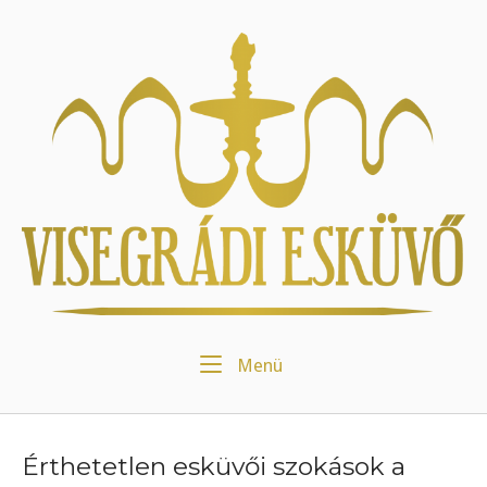
Skip
to
Home
content
Menu
Menü
Érthetetlen esküvői szokások a