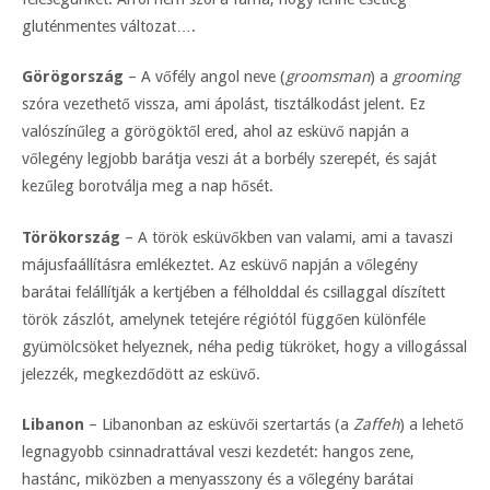
gluténmentes változat….
Görögország
– A vőfély angol neve (
groomsman
) a
grooming
szóra vezethető vissza, ami ápolást, tisztálkodást jelent. Ez
valószínűleg a görögöktől ered, ahol az esküvő napján a
vőlegény legjobb barátja veszi át a borbély szerepét, és saját
kezűleg borotválja meg a nap hősét.
Törökország
– A török esküvőkben van valami, ami a tavaszi
májusfaállításra emlékeztet. Az esküvő napján a vőlegény
barátai felállítják a kertjében a félholddal és csillaggal díszített
török zászlót, amelynek tetejére régiótól függően különféle
gyümölcsöket helyeznek, néha pedig tükröket, hogy a villogással
jelezzék, megkezdődött az esküvő.
Libanon
– Libanonban az esküvői szertartás (a
Zaffeh
) a lehető
legnagyobb csinnadrattával veszi kezdetét: hangos zene,
hastánc, miközben a menyasszony és a vőlegény barátai